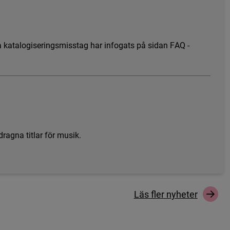
a
k
a
t
a
l
o
g
i
s
e
r
i
n
g
s
m
i
s
s
t
a
g
h
a
r
i
n
f
o
g
a
t
s
p
å
s
i
d
a
n
F
A
Q
-
d
r
a
g
n
a
t
i
t
l
a
r
f
ö
r
m
u
s
i
k
.
L
ä
s
f
e
r
n
y
h
e
t
e
r