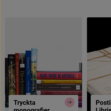
T
r
y
c
k
t
a
P
o
s
t
i
m
o
n
o
g
r
a
f
e
r
L
i
b
r
i