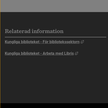
Sidfot
Relaterad information
Länk till anna
Kungliga biblioteket - För bibliotekssektorn
Länk till annan w
Kungliga biblioteket - Arbeta med Libris