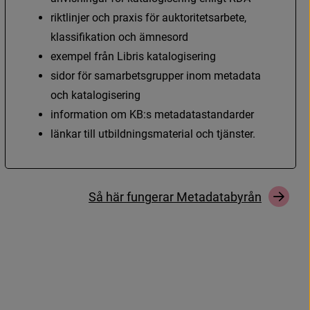
r
i
k
t
l
i
n
j
e
r
o
c
h
p
r
a
x
i
s
f
ö
r
a
u
k
t
o
r
i
t
e
t
s
a
r
b
e
t
e
,
k
l
a
s
s
i
f
k
a
t
i
o
n
o
c
h
ä
m
n
e
s
o
r
d
e
x
e
m
p
e
l
f
r
å
n
L
i
b
r
i
s
k
a
t
a
l
o
g
i
s
e
r
i
n
g
s
i
d
o
r
f
ö
r
s
a
m
a
r
b
e
t
s
g
r
u
p
p
e
r
i
n
o
m
m
e
t
a
d
a
t
a
o
c
h
k
a
t
a
l
o
g
i
s
e
r
i
n
g
i
n
f
o
r
m
a
t
i
o
n
o
m
K
B
:
s
m
e
t
a
d
a
t
a
s
t
a
n
d
a
r
d
e
r
l
ä
n
k
a
r
t
i
l
l
u
t
b
i
l
d
n
i
n
g
s
m
a
t
e
r
i
a
l
o
c
h
t
j
ä
n
s
t
e
r
.
S
å
h
ä
r
f
u
n
g
e
r
a
r
M
e
t
a
d
a
t
a
b
y
r
å
n