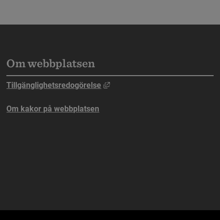
Om webbplatsen
n webbplats, öppnas i nytt fönster.
Länk till annan webbplats, öppna
Tillgänglighetsredogörelse
ebbplats, öppnas i nytt fönster.
Om kakor på webbplatsen