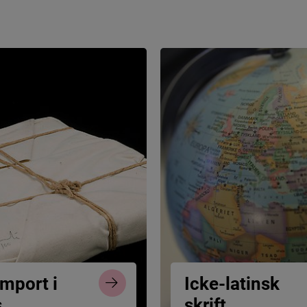
m
p
o
r
t
i
I
c
k
e
-
l
a
t
i
n
s
k
s
s
k
r
i
f
t