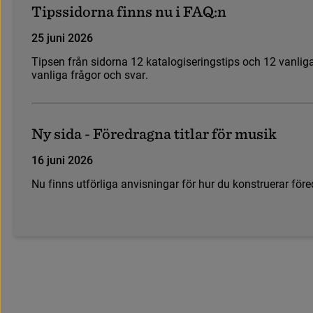
T
i
p
s
s
i
d
o
r
n
a
f
i
n
n
s
n
u
i
F
A
Q
:
n
25 juni 2026
T
i
p
s
e
n
f
r
å
n
s
i
d
o
r
n
a
1
2
k
a
t
a
l
o
g
i
s
e
r
i
n
g
s
t
i
p
s
o
c
h
1
2
v
a
n
l
i
g
v
a
n
l
i
g
a
f
r
å
g
o
r
o
c
h
s
v
a
r
.
N
y
s
i
d
a
-
F
ö
r
e
d
r
a
g
n
a
t
i
t
l
a
r
f
ö
r
m
u
s
i
k
16 juni 2026
N
u
f
i
n
n
s
u
t
f
ö
r
l
i
g
a
a
n
v
i
s
n
i
n
g
a
r
f
ö
r
h
u
r
d
u
k
o
n
s
t
r
u
e
r
a
r
f
ö
r
e