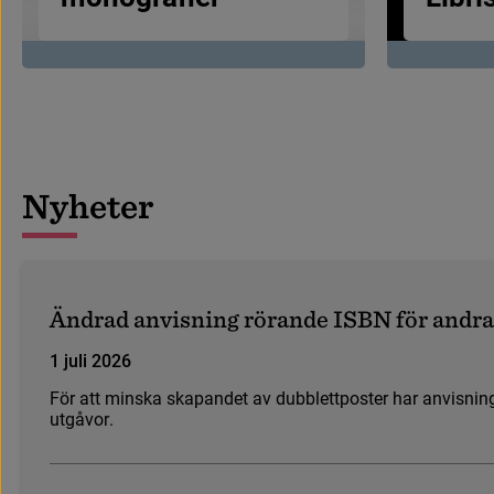
N
y
h
e
t
e
r
Ä
n
d
r
a
d
a
n
v
i
s
n
i
n
g
r
ö
r
a
n
d
e
I
S
B
N
f
ö
r
a
n
d
r
a
1 juli 2026
F
ö
r
a
t
t
m
i
n
s
k
a
s
k
a
p
a
n
d
e
t
a
v
d
u
b
b
l
e
t
t
p
o
s
t
e
r
h
a
r
a
n
v
i
s
n
i
n
u
t
g
å
v
o
r
.