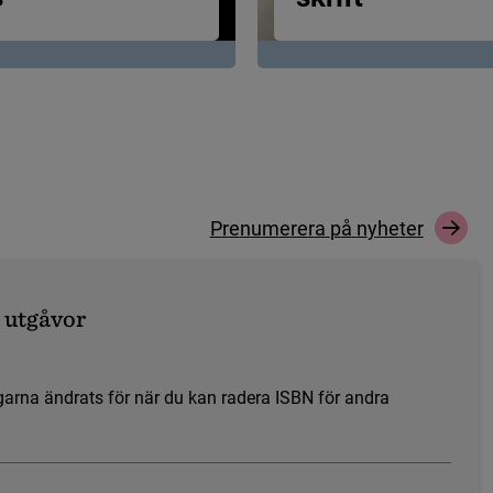
P
r
e
n
u
m
e
r
e
r
a
p
å
n
y
h
e
t
e
r
u
t
g
å
v
o
r
g
a
r
n
a
ä
n
d
r
a
t
s
f
ö
r
n
ä
r
d
u
k
a
n
r
a
d
e
r
a
I
S
B
N
f
ö
r
a
n
d
r
a