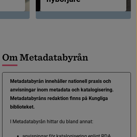
O
m
M
e
t
a
d
a
t
a
b
y
r
å
n
Metadatabyrån innehåller nationell praxis och 
anvisningar inom metadata och katalogisering. 
Metadatabyråns redaktion finns på Kungliga 
biblioteket.
I
M
e
t
a
d
a
t
a
b
y
r
å
n
h
i
t
t
a
r
d
u
b
l
a
n
d
a
n
n
a
t
:
a
n
v
i
s
n
i
n
g
a
r
f
ö
r
k
a
t
a
l
o
g
i
s
e
r
i
n
g
e
n
l
i
g
t
R
D
A