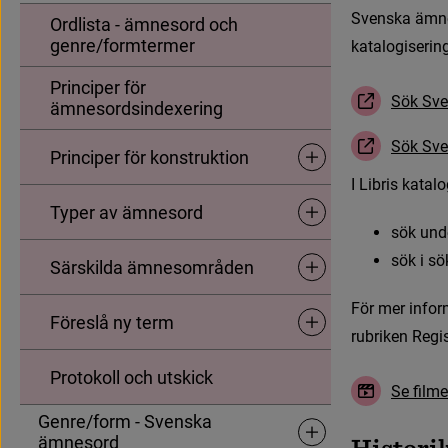
S
v
e
n
s
k
a
ä
m
n
Ordlista - ämnesord och
genre/formtermer
katalogiserin
Principer för
S
ö
k
S
v
e
ämnesordsindexering
(
L
ä
n
k
t
i
l
l
a
n
n
S
ö
k
S
v
e
(
L
ä
n
k
t
i
l
l
a
n
n
Principer för konstruktion
Undersidor för Principer 
I
L
i
b
r
i
s
k
a
t
a
l
o
Typer av ämnesord
Undersidor för Typer av
s
ö
k
u
n
d
s
ö
k
i
s
ö
Särskilda ämnesområden
Undersidor för Särskild
F
ö
r
m
e
r
i
n
f
o
r
Föreslå ny term
Undersidor för Föreslå ny
r
u
b
r
i
k
e
n
R
e
g
i
Protokoll och utskick
S
e
f
l
m
e
Genre/form - Svenska
Undersidor för Genre/fo
ämnesord
H
i
s
t
o
r
i