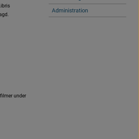
ibris 
Administration
agd.
ppnas i nytt fönster
)
ppnas i nytt fönster
)
f
l
m
e
r
u
n
d
e
r