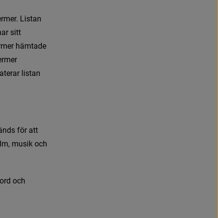
e
r
m
e
r
.
L
i
s
t
a
n
h
a
r
s
i
t
t
r
m
e
r
h
ä
m
t
a
d
e
e
r
m
e
r
a
t
e
r
a
r
l
i
s
t
a
n
ä
n
d
s
f
ö
r
a
t
t
l
m
,
m
u
s
i
k
o
c
h
o
r
d
o
c
h