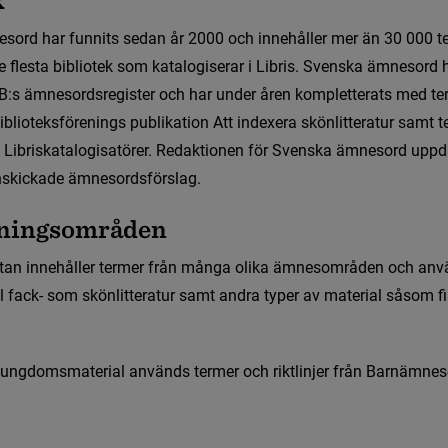
e
s
o
r
d
h
a
r
f
u
n
n
i
t
s
s
e
d
a
n
å
r
2
0
0
0
o
c
h
i
n
n
e
h
å
l
l
e
r
m
e
r
ä
n
3
0
0
0
0
t
e
f
e
s
t
a
b
i
b
l
i
o
t
e
k
s
o
m
k
a
t
a
l
o
g
i
s
e
r
a
r
i
L
i
b
r
i
s
.
S
v
e
n
s
k
a
ä
m
n
e
s
o
r
d
B
:
s
ä
m
n
e
s
o
r
d
s
r
e
g
i
s
t
e
r
o
c
h
h
a
r
u
n
d
e
r
å
r
e
n
k
o
m
p
l
e
t
t
e
r
a
t
s
m
e
d
t
e
i
b
l
i
o
t
e
k
s
f
ö
r
e
n
i
n
g
s
p
u
b
l
i
k
a
t
i
o
n
A
t
t
i
n
d
e
x
e
r
a
s
k
ö
n
l
i
t
t
e
r
a
t
u
r
s
a
m
t
t
L
i
b
r
i
s
k
a
t
a
l
o
g
i
s
a
t
ö
r
e
r
.
R
e
d
a
k
t
i
o
n
e
n
f
ö
r
S
v
e
n
s
k
a
ä
m
n
e
s
o
r
d
u
p
p
d
n
s
k
i
c
k
a
d
e
ä
m
n
e
s
o
r
d
s
f
ö
r
s
l
a
g
.
n
i
n
g
s
o
m
r
å
d
e
n
t
a
n
i
n
n
e
h
å
l
l
e
r
t
e
r
m
e
r
f
r
å
n
m
å
n
g
a
o
l
i
k
a
ä
m
n
e
s
o
m
r
å
d
e
n
o
c
h
a
n
v
l
f
a
c
k
-
s
o
m
s
k
ö
n
l
i
t
t
e
r
a
t
u
r
s
a
m
t
a
n
d
r
a
t
y
p
e
r
a
v
m
a
t
e
r
i
a
l
s
å
s
o
m
f
u
n
g
d
o
m
s
m
a
t
e
r
i
a
l
a
n
v
ä
n
d
s
t
e
r
m
e
r
o
c
h
r
i
k
t
l
i
n
j
e
r
f
r
å
n
B
a
r
n
ä
m
n
e
s