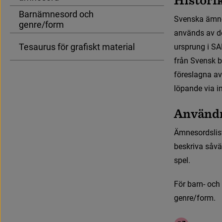
Barnämnesord och
S
v
e
n
s
k
a
ä
m
n
genre/form
a
n
v
ä
n
d
s
a
v
d
Tesaurus för grafiskt material
u
r
s
p
r
u
n
g
i
S
A
f
r
å
n
S
v
e
n
s
k
b
f
ö
r
e
s
l
a
g
n
a
a
v
l
ö
p
a
n
d
e
v
i
a
i
A
n
v
ä
n
d
Ä
m
n
e
s
o
r
d
s
l
i
s
b
e
s
k
r
i
v
a
s
å
v
ä
s
p
e
l
.
F
ö
r
b
a
r
n
-
o
c
h
g
e
n
r
e
/
f
o
r
m
.