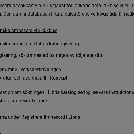
e
s
o
r
d
ä
r
s
ö
k
b
a
r
t
v
i
a
KB:s tjänst för länkade data id.kb.se eller i L
g. Den gamla databasen i Katalogisatörens verktygslåda är nedl
n
s
k
a
ä
m
n
e
s
o
r
d
v
i
a
i
d
.
k
b
.
s
e
a
n
w
e
b
b
p
l
a
t
s
,
ö
p
p
n
a
s
i
n
y
t
t
f
ö
n
s
t
e
r
)
Länk till annan webbplats, ö
n
s
k
a
ä
m
n
e
s
o
r
d
i
L
i
b
r
i
s
k
a
t
a
l
o
g
i
s
e
r
i
n
g
a
n
w
e
b
b
p
l
a
t
s
,
ö
p
p
n
a
s
i
n
y
t
t
f
ö
n
s
t
e
r
)
Länk till annan webbplats, ö
för konstruktion
g
i
s
e
r
i
n
g
,
s
ö
k
ä
m
n
e
s
o
r
d
p
å
n
å
g
o
t
a
v
f
ö
l
j
a
n
d
e
s
ä
t
t
:
 ämnesord
e
r
Ä
m
n
e
i
v
e
r
k
s
b
e
s
k
r
i
v
n
i
n
g
e
n
k
r
u
t
a
n
o
c
h
a
v
g
r
ä
n
s
a
t
i
l
l
K
o
n
c
e
p
t
.
a ämnesområden
m
a
t
i
o
n
o
m
s
ö
k
n
i
n
g
e
n
i
L
i
b
r
i
s
k
a
t
a
l
o
g
i
s
e
r
i
n
g
,
s
e
v
å
r
a
i
n
s
t
r
u
k
t
i
o
n
s
 term
s
t
r
e
r
a
ä
m
n
e
s
o
r
d
i
L
i
b
r
i
s
.
r
n
a
u
n
d
e
r
R
e
g
i
s
t
r
e
r
a
ä
m
n
e
s
o
r
d
i
L
i
b
r
i
s
rm - Svenska ämnesord
k