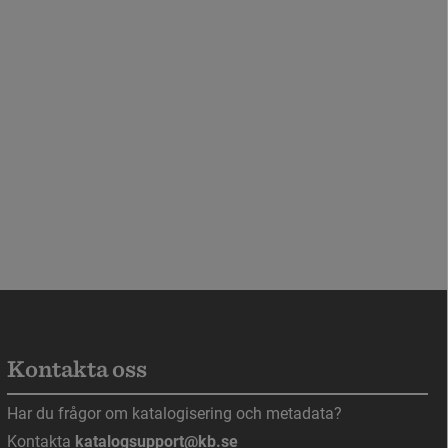
ppnas i nytt fönster
)
Kontakta oss
s i nytt fönster.
Har du frågor om katalogisering och metadata?
Kontakta 
katalogsupport@kb.se