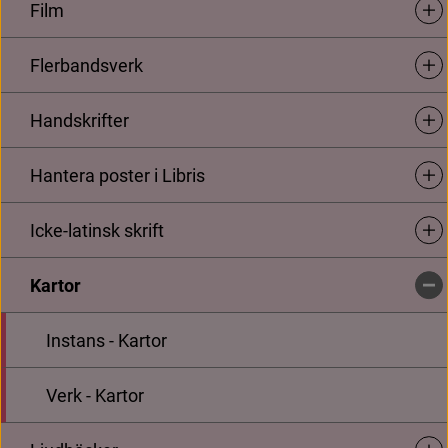
Film
Unde
L
ä
s
m
e
r
o
m
a
t
t
r
e
d
i
g
e
r
a
o
c
h
u
p
p
g
r
a
d
e
r
a
:
Flerbandsverk
Unde
R
e
d
i
g
e
r
a
o
c
h
u
p
p
g
r
a
d
e
r
a
(
h
u
r
d
u
r
e
d
i
g
e
r
a
r
i
(
L
ä
n
k
t
i
l
l
a
n
n
a
n
w
e
b
b
p
l
a
t
s
,
ö
p
p
n
a
s
i
n
y
t
t
f
ö
n
s
t
e
r
)
Länk t
L
i
b
r
i
s
k
a
t
a
l
o
g
i
s
e
r
i
n
g
)
Handskrifter
Unde
S
k
a
p
a
n
y
(
h
u
r
d
u
s
k
a
p
a
r
n
y
p
o
s
t
i
L
i
b
r
i
s
(
L
ä
n
k
t
i
l
l
a
n
n
a
n
w
e
b
b
p
l
a
t
s
,
ö
p
p
n
a
s
i
n
y
t
t
f
ö
n
s
t
e
r
)
Länk t
k
a
t
a
l
o
g
i
s
e
r
i
n
g
Hantera poster i Libris
Unde
U
t
b
i
l
d
n
i
n
g
s
m
a
t
e
r
i
a
l
:
L
i
b
r
i
s
g
u
i
d
e
n
Icke-latinsk skrift
Unde
L
i
b
r
i
s
g
u
i
d
e
n
b
e
s
k
r
i
v
e
r
s
t
e
g
f
ö
r
s
t
e
g
h
u
r
d
u
i
L
i
b
r
i
s
r
e
d
i
g
e
r
a
r
e
n
b
e
f
n
t
l
i
g
k
a
t
a
l
o
g
p
o
s
t
o
c
h
h
u
r
d
u
s
k
a
p
a
r
e
n
n
y
k
a
t
a
l
o
g
p
o
s
t
Kartor
Unde
m
e
d
d
e
v
i
k
t
i
g
a
s
t
e
u
p
p
g
i
f
t
e
r
n
a
.
Instans - Kartor
A
n
v
i
s
n
i
n
g
a
r
n
a
i
L
i
b
r
i
s
g
u
i
d
e
n
g
ä
l
l
e
r
t
r
y
c
k
t
a
m
o
n
o
g
r
a
f
e
r
m
e
n
d
u
k
a
n
a
n
v
ä
n
d
a
s
a
m
m
a
m
e
t
o
d
i
k
f
ö
r
f
e
r
a
m
a
t
e
r
i
a
l
t
y
p
e
r
.
Verk - Kartor
L
i
b
r
i
s
g
u
i
d
e
n