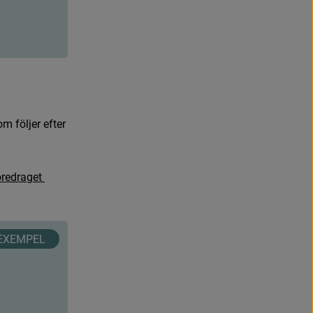
n
y
t
t
f
ö
n
s
t
e
r
.
o
m
f
ö
l
j
e
r
e
f
t
e
r
ö
r
e
d
r
a
g
e
t