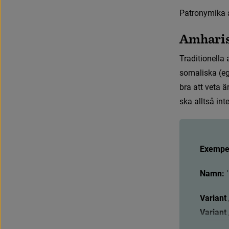
P
a
t
r
o
n
y
m
i
k
a
Amharis
T
r
a
d
i
t
i
o
n
e
l
l
a
s
o
m
a
l
i
s
k
a
(
e
b
r
a
a
t
t
v
e
t
a
ä
s
k
a
a
l
l
t
s
å
i
n
t
Exempel
Namn: 
ʾ
Variant
Variant
Variant