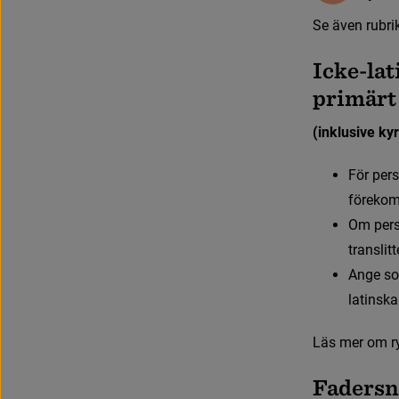
S
e
ä
v
e
n
r
u
b
r
i
Icke-la
primärt 
(inklusive ky
F
ö
r
p
e
r
s
f
ö
r
e
k
o
O
m
p
e
r
translit
A
n
g
e
s
o
latinsk
L
ä
s
m
e
r
o
m
r
Fadersn