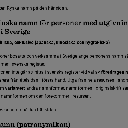
k
e
n
R
y
s
k
a
n
a
m
n
p
å
d
e
n
h
ä
r
s
i
d
a
n
.
tinska namn för personer med utgivnin
i Sverige 
rilliska, exklusive japanska, kinesiska och nygrekiska)
o
n
e
r
b
o
s
a
t
t
a
o
c
h
v
e
r
k
s
a
m
m
a
i
S
v
e
r
i
g
e
a
n
g
e
p
e
r
s
o
n
e
n
s
n
a
m
n
s
m
m
e
r
i
s
v
e
n
s
k
a
r
e
g
i
s
t
e
r
.
s
o
n
e
n
i
n
t
e
g
å
r
a
t
t
h
i
t
t
a
i
s
v
e
n
s
k
a
r
e
g
i
s
t
e
r
v
i
d
v
a
l
a
v
terera från titelsidan i första hand. Utgå från hela resursen i and
m
 varianter:
 andra namnformer, namnformen i originalskrift sa
a namnformen om den förekommer i resursen.
y
s
k
a
n
a
m
n
p
å
d
e
n
h
ä
r
s
i
d
a
n
.
amn (patronymikon)