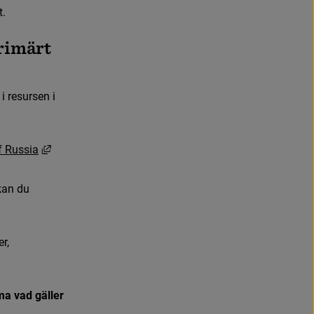
t.
rimärt 
i
r
e
s
u
r
s
e
n
i
L
ä
n
k
t
i
l
l
a
n
n
a
n
w
e
b
b
p
l
a
t
s
,
ö
p
p
n
a
s
i
n
y
t
t
f
ö
n
s
t
e
r
.
f
R
u
s
s
i
a
n
n
a
n
w
e
b
b
p
l
a
t
s
,
ö
p
p
n
a
s
i
n
y
t
t
f
ö
n
s
t
e
r
.
an du 
, 
ma vad gäller