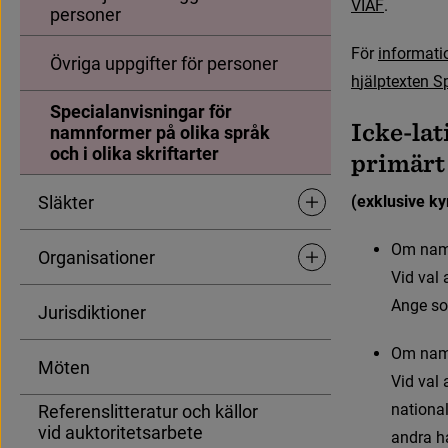
V
I
A
F
.
personer
F
ö
r
i
n
f
o
r
m
a
t
i
Övriga uppgifter för personer
h
j
ä
l
p
t
e
x
t
e
n
S
Specialanvisningar för
Icke-la
namnformer på olika språk
och i olika skriftarter
primärt 
Släkter
(exklusive ky
Undersidor för Släkter
O
m
n
a
Organisationer
Undersidor för Organisat
Vid val 
Ange s
Jurisdiktioner
O
m
n
a
Möten
Vid val 
national
Referenslitteratur och källor
vid auktoritetsarbete
andra h