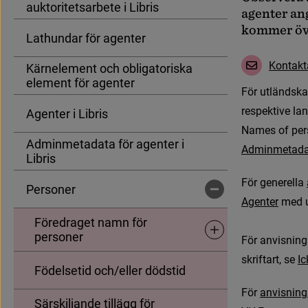
auktoritetsarbete i Libris
a
g
e
n
t
e
r
a
n
k
o
m
m
e
r
ö
Lathundar för agenter
K
o
n
t
a
k
t
Kärnelement och obligatoriska
element för agenter
F
ö
r
u
t
l
ä
n
d
s
k
a
r
e
s
p
e
k
t
i
v
e
l
a
n
Agenter i Libris
N
a
m
e
s
o
f
p
e
r
Adminmetadata för agenter i
A
d
m
i
n
m
e
t
a
d
Libris
F
ö
r
g
e
n
e
r
e
l
l
a
Personer
Undersidor för Personer
A
g
e
n
t
e
r
 med 
Föredraget namn för
Undersidor för Föredrage
personer
För anvisninga
skriftart, se 
I
c
Födelsetid och/eller dödstid
F
ö
r
a
n
v
i
s
n
i
n
g
Särskiljande tillägg för