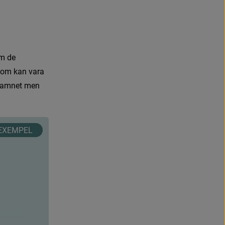
b
p
l
a
t
s
,
ö
p
p
n
a
s
i
n
y
t
t
f
ö
n
s
t
e
r
.
m
d
e
o
m
k
a
n
v
a
r
a
a
m
n
e
t
m
e
n