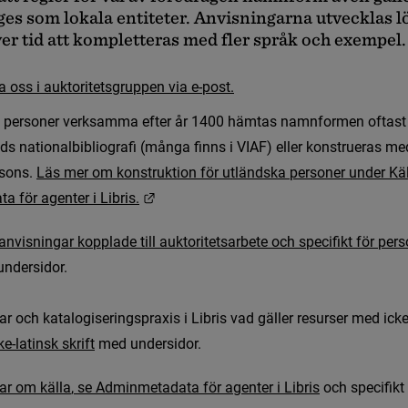
g
e
s
s
o
m
l
o
k
a
l
a
e
n
t
i
t
e
t
e
r
.
A
n
v
i
s
n
i
n
g
a
r
n
a
u
t
v
e
c
k
l
a
s
l
v
e
r
t
i
d
a
t
t
k
o
m
p
l
e
t
t
e
r
a
s
m
e
d
f
l
e
r
s
p
r
å
k
o
c
h
e
x
e
m
p
e
l
.
a
o
s
s
i
a
u
k
t
o
r
i
t
e
t
s
g
r
u
p
p
e
n
v
i
a
e
-
p
o
s
t
.
p
e
r
s
o
n
e
r
v
e
r
k
s
a
m
m
a
e
f
t
e
r
å
r
1
4
0
0
h
ä
m
t
a
s
n
a
m
n
f
o
r
m
e
n
o
f
t
a
s
t
d
s
n
a
t
i
o
n
a
l
b
i
b
l
i
o
g
r
a
f
(
m
å
n
g
a
f
n
n
s
i
V
I
A
F
)
e
l
l
e
r
k
o
n
s
t
r
u
e
r
a
s
m
e
s
o
n
s
.
L
ä
s
m
e
r
o
m
k
o
n
s
t
r
u
k
t
i
o
n
f
ö
r
u
t
l
ä
n
d
s
k
a
p
e
r
s
o
n
e
r
u
n
d
e
r
K
ä
L
ä
n
k
t
i
l
l
a
n
n
a
n
w
e
b
b
p
l
a
t
s
.
a
t
a
f
ö
r
a
g
e
n
t
e
r
i
L
i
b
r
i
s
.
a
n
v
i
s
n
i
n
g
a
r
k
o
p
p
l
a
d
e
t
i
l
l
a
u
k
t
o
r
i
t
e
t
s
a
r
b
e
t
e
o
c
h
s
p
e
c
i
f
k
t
f
ö
r
p
e
r
s
undersidor.
t namn för personer
r och katalogiseringspraxis i Libris vad gäller resurser med icke-
k
e
-
l
a
t
i
n
s
k
s
k
r
i
f
t
 med undersidor.
a
r
o
m
k
ä
l
l
a
,
s
e
A
d
m
i
n
m
e
t
a
d
a
t
a
f
ö
r
a
g
e
n
t
e
r
i
L
i
b
r
i
s
 och specifikt 