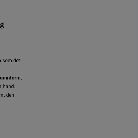
g 
å
s
o
m
d
e
t
 föredragen namnform, 
ra hand.
mt den 