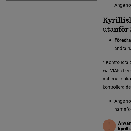
Ange s
Kyrillis
utanför
Föredr
a
n
d
r
a
h
*
K
o
n
t
r
o
l
l
e
r
a
via VIAF eller 
nationalbibli
kontrollera d
A
n
g
e
s
o
namnform
Använd
kyrill