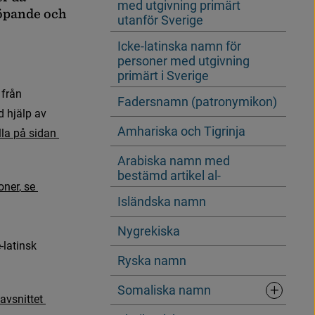
med utgivning primärt
ö
p
a
n
d
e
o
c
h
utanför Sverige
Icke-latinska namn för
personer med utgivning
primärt i Sverige
f
r
å
n
Fadersnamn (patronymikon)
d
h
j
ä
l
p
a
v
Amhariska och Tigrinja
l
l
a
p
å
s
i
d
a
n
Arabiska namn med
bestämd artikel al-
o
n
e
r
,
s
e
Isländska namn
Nygrekiska
latinsk 
Ryska namn
Somaliska namn
a
v
s
n
i
t
t
e
t
Underrubr