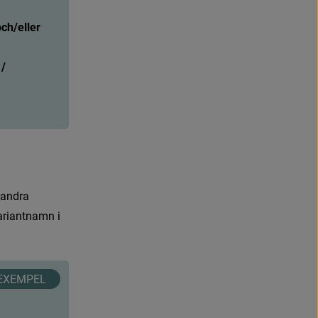
t
t
f
ö
n
s
t
e
r
.
ch/eller 
t
ä
r
b
a
الملق 
/ 
a
n
d
r
a
a
r
i
a
n
t
n
a
m
n
i