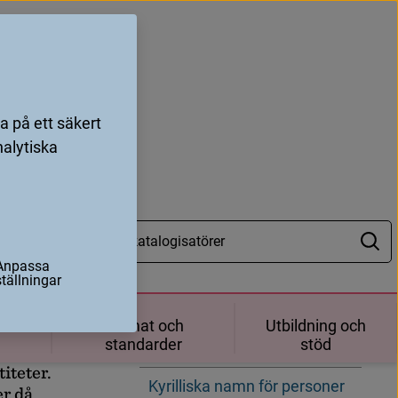
 på ett säkert
nalytiska
ftarter
Anpassa
å
o
l
i
k
a
Hitta på sidan
ställningar
Icke-latinska namn för
ch
Format och
Utbildning och
personer med utgivning
standarder
stöd
t
a
r
t
e
r
primärt utanför Sverige
t
i
t
e
t
e
r
.
Kyrilliska namn för personer
e
r
d
å