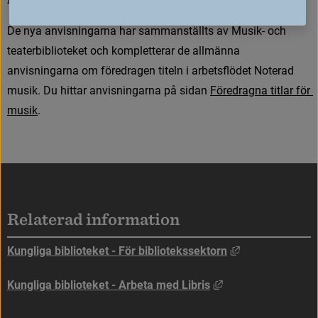
D
e
n
y
a
a
n
v
i
s
n
i
n
g
a
r
n
a
h
a
r
s
a
m
m
a
n
s
t
ä
l
l
t
s
a
v
M
u
s
i
k
-
o
c
h
t
e
a
t
e
r
b
i
b
l
i
o
t
e
k
e
t
o
c
h
k
o
m
p
l
e
t
t
e
r
a
r
d
e
a
l
l
m
ä
n
n
a
a
n
v
i
s
n
i
n
g
a
r
n
a
o
m
f
ö
r
e
d
r
a
g
e
n
t
i
t
e
l
n
i
a
r
b
e
t
s
f
ö
d
e
t
N
o
t
e
r
a
d
m
u
s
i
k
.
D
u
h
i
t
t
a
r
a
n
v
i
s
n
i
n
g
a
r
n
a
p
å
s
i
d
a
n
F
ö
r
e
d
r
a
g
n
a
t
i
t
l
a
r
f
ö
r
m
u
s
i
k
.
Sidfot
Relaterad information
Länk till annan
Kungliga biblioteket - För bibliotekssektorn
Länk till annan web
Kungliga biblioteket - Arbeta med Libris