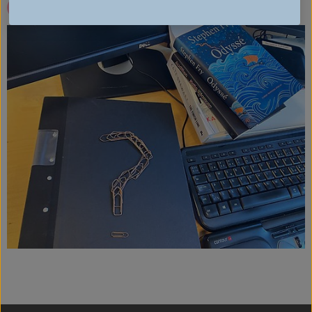
T
i
l
l
s
i
d
a
n
F
A
Q
-
v
a
n
l
i
g
a
f
r
å
g
o
r
o
c
h
s
v
a
r
.