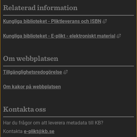
Sidfot
Relaterad information
Länk till anna
Kungliga biblioteket - Pliktleverans och ISBN
Länk ti
Kungliga biblioteket - E-plikt - elektroniskt material
Om webbplatsen
Länk till annan webbplats, öppna
Tillgänglighetsredogörelse
Om kakor på webbplatsen
Kontakta oss
Har du frågor om att leverera metadata till KB?
Kontakta 
e-plikt@kb.se