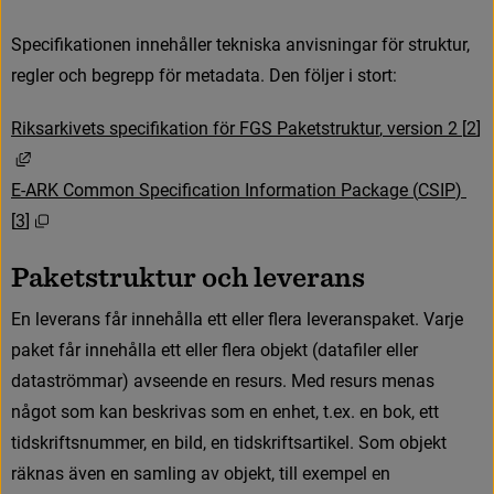
S
p
e
c
i
f
k
a
t
i
o
n
e
n
i
n
n
e
h
å
l
l
e
r
t
e
k
n
i
s
k
a
a
n
v
i
s
n
i
n
g
a
r
f
ö
r
s
t
r
u
k
t
u
r
,
r
e
g
l
e
r
o
c
h
b
e
g
r
e
p
p
f
ö
r
m
e
t
a
d
a
t
a
.
D
e
n
f
ö
l
j
e
r
i
s
t
o
r
t
:
R
i
k
s
a
r
k
i
v
e
t
s
s
p
e
c
i
f
k
a
t
i
o
n
f
ö
r
F
G
S
P
a
k
e
t
s
t
r
u
k
t
u
r
,
v
e
r
s
i
o
n
2
[
2
]
L
ä
n
k
t
i
l
l
a
n
n
a
n
w
e
b
b
p
l
a
t
s
,
ö
p
p
n
a
s
i
n
y
t
t
f
ö
n
s
t
e
r
.
E
-
A
R
K
C
o
m
m
o
n
S
p
e
c
i
f
c
a
t
i
o
n
I
n
f
o
r
m
a
t
i
o
n
P
a
c
k
a
g
e
(
C
S
I
P
)
Ö
p
p
n
a
s
i
n
y
t
t
f
ö
n
s
t
e
r
.
[
3
]
P
a
k
e
t
s
t
r
u
k
t
u
r
o
c
h
l
e
v
e
r
a
n
s
E
n
l
e
v
e
r
a
n
s
f
å
r
i
n
n
e
h
å
l
l
a
e
t
t
e
l
l
e
r
f
e
r
a
l
e
v
e
r
a
n
s
p
a
k
e
t
.
V
a
r
j
e
p
a
k
e
t
f
å
r
i
n
n
e
h
å
l
l
a
e
t
t
e
l
l
e
r
f
e
r
a
o
b
j
e
k
t
(
d
a
t
a
f
l
e
r
e
l
l
e
r
d
a
t
a
s
t
r
ö
m
m
a
r
)
a
v
s
e
e
n
d
e
e
n
r
e
s
u
r
s
.
M
e
d
r
e
s
u
r
s
m
e
n
a
s
n
å
g
o
t
s
o
m
k
a
n
b
e
s
k
r
i
v
a
s
s
o
m
e
n
e
n
h
e
t
,
t
.
e
x
.
e
n
b
o
k
,
e
t
t
t
i
d
s
k
r
i
f
t
s
n
u
m
m
e
r
,
e
n
b
i
l
d
,
e
n
t
i
d
s
k
r
i
f
t
s
a
r
t
i
k
e
l
.
S
o
m
o
b
j
e
k
t
r
ä
k
n
a
s
ä
v
e
n
e
n
s
a
m
l
i
n
g
a
v
o
b
j
e
k
t
,
t
i
l
l
e
x
e
m
p
e
l
e
n