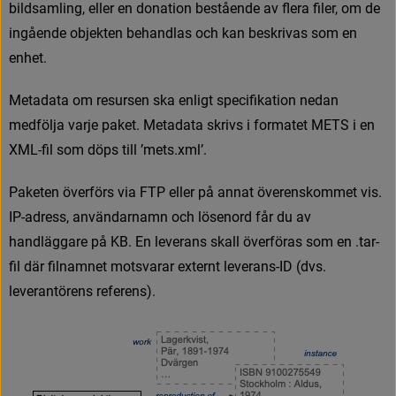
b
i
l
d
s
a
m
l
i
n
g
,
e
l
l
e
r
e
n
d
o
n
a
t
i
o
n
b
e
s
t
å
e
n
d
e
a
v
f
e
r
a
f
l
e
r
,
o
m
d
e
i
n
g
å
e
n
d
e
o
b
j
e
k
t
e
n
b
e
h
a
n
d
l
a
s
o
c
h
k
a
n
b
e
s
k
r
i
v
a
s
s
o
m
e
n
e
n
h
e
t
.
M
e
t
a
d
a
t
a
o
m
r
e
s
u
r
s
e
n
s
k
a
e
n
l
i
g
t
s
p
e
c
i
f
k
a
t
i
o
n
n
e
d
a
n
m
e
d
f
ö
l
j
a
v
a
r
j
e
p
a
k
e
t
.
M
e
t
a
d
a
t
a
s
k
r
i
v
s
i
f
o
r
m
a
t
e
t
M
E
T
S
i
e
n
X
M
L
-
f
l
s
o
m
d
ö
p
s
t
i
l
l
’
m
e
t
s
.
x
m
l
’
.
P
a
k
e
t
e
n
ö
v
e
r
f
ö
r
s
v
i
a
F
T
P
e
l
l
e
r
p
å
a
n
n
a
t
ö
v
e
r
e
n
s
k
o
m
m
e
t
v
i
s
.
I
P
-
a
d
r
e
s
s
,
a
n
v
ä
n
d
a
r
n
a
m
n
o
c
h
l
ö
s
e
n
o
r
d
f
å
r
d
u
a
v
h
a
n
d
l
ä
g
g
a
r
e
p
å
K
B
.
E
n
l
e
v
e
r
a
n
s
s
k
a
l
l
ö
v
e
r
f
ö
r
a
s
s
o
m
e
n
.
t
a
r
-
f
l
d
ä
r
f
l
n
a
m
n
e
t
m
o
t
s
v
a
r
a
r
e
x
t
e
r
n
t
l
e
v
e
r
a
n
s
-
I
D
(
d
v
s
.
l
e
v
e
r
a
n
t
ö
r
e
n
s
r
e
f
e
r
e
n
s
)
.