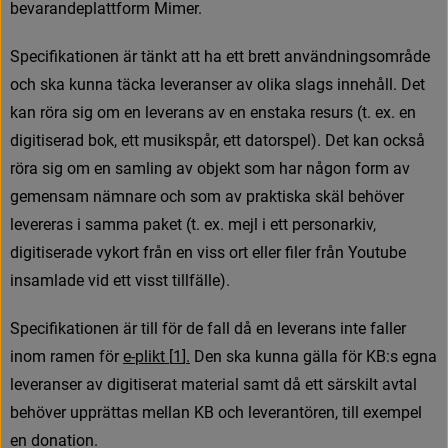
b
e
v
a
r
a
n
d
e
p
l
a
t
t
f
o
r
m
M
i
m
e
r
.
S
p
e
c
i
f
k
a
t
i
o
n
e
n
ä
r
t
ä
n
k
t
a
t
t
h
a
e
t
t
b
r
e
t
t
a
n
v
ä
n
d
n
i
n
g
s
o
m
r
å
d
e
o
c
h
s
k
a
k
u
n
n
a
t
ä
c
k
a
l
e
v
e
r
a
n
s
e
r
a
v
o
l
i
k
a
s
l
a
g
s
i
n
n
e
h
å
l
l
.
D
e
t
k
a
n
r
ö
r
a
s
i
g
o
m
e
n
l
e
v
e
r
a
n
s
a
v
e
n
e
n
s
t
a
k
a
r
e
s
u
r
s
(
t
.
e
x
.
e
n
d
i
g
i
t
i
s
e
r
a
d
b
o
k
,
e
t
t
m
u
s
i
k
s
p
å
r
,
e
t
t
d
a
t
o
r
s
p
e
l
)
.
D
e
t
k
a
n
o
c
k
s
å
r
ö
r
a
s
i
g
o
m
e
n
s
a
m
l
i
n
g
a
v
o
b
j
e
k
t
s
o
m
h
a
r
n
å
g
o
n
f
o
r
m
a
v
g
e
m
e
n
s
a
m
n
ä
m
n
a
r
e
o
c
h
s
o
m
a
v
p
r
a
k
t
i
s
k
a
s
k
ä
l
b
e
h
ö
v
e
r
l
e
v
e
r
e
r
a
s
i
s
a
m
m
a
p
a
k
e
t
(
t
.
e
x
.
m
e
j
l
i
e
t
t
p
e
r
s
o
n
a
r
k
i
v
,
d
i
g
i
t
i
s
e
r
a
d
e
v
y
k
o
r
t
f
r
å
n
e
n
v
i
s
s
o
r
t
e
l
l
e
r
f
l
e
r
f
r
å
n
Y
o
u
t
u
b
e
i
n
s
a
m
l
a
d
e
v
i
d
e
t
t
v
i
s
s
t
t
i
l
l
f
ä
l
l
e
)
.
S
p
e
c
i
f
k
a
t
i
o
n
e
n
ä
r
t
i
l
l
f
ö
r
d
e
f
a
l
l
d
å
e
n
l
e
v
e
r
a
n
s
i
n
t
e
f
a
l
l
e
r
i
n
o
m
r
a
m
e
n
f
ö
r
e
-
p
l
i
k
t
[
1
]
.
 Den ska kunna gälla för KB:s egna 
leveranser av digitiserat material samt då ett särskilt avtal 
behöver upprättas mellan KB och leverantören, till exempel 
en donation.