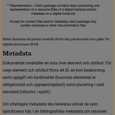
Bilden illustrerar ett pakets innehåll utifrån den paketmodell som gäller för
digitala leveranser till KB.
M
e
t
a
d
a
t
a
D
o
k
u
m
e
n
t
e
t
i
n
n
e
h
å
l
l
e
r
e
n
l
i
s
t
a
ö
v
e
r
e
l
e
m
e
n
t
o
c
h
a
t
t
r
i
b
u
t
.
F
ö
r
v
a
r
j
e
e
l
e
m
e
n
t
o
c
h
a
t
t
r
i
b
u
t
f
n
n
s
e
t
t
I
D
,
e
n
k
o
r
t
b
e
s
k
r
i
v
n
i
n
g
s
a
m
t
u
p
p
g
i
f
t
o
m
k
a
r
d
i
n
a
l
i
t
e
t
(
h
u
r
u
v
i
d
a
e
l
e
m
e
n
t
e
t
ä
r
o
b
l
i
g
a
t
o
r
i
s
k
t
o
c
h
u
p
p
r
e
p
n
i
n
g
s
b
a
r
t
)
s
a
m
t
p
l
a
c
e
r
i
n
g
i
v
a
l
d
s
t
a
n
d
a
r
d
(
u
t
t
r
y
c
k
s
i
x
p
a
t
h
)
.
O
m
y
t
t
e
r
l
i
g
a
r
e
m
e
t
a
d
a
t
a
s
k
a
l
e
v
e
r
e
r
a
s
u
t
ö
v
e
r
d
e
s
o
m
s
p
e
c
i
f
c
e
r
a
s
h
ä
r
,
t
e
x
b
i
b
l
i
o
g
r
a
f
s
k
a
m
e
t
a
d
a
t
a
o
m
r
e
s
u
r
s
e
n