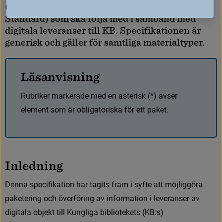
(
M
e
t
a
d
a
t
a
E
n
c
o
d
i
n
g
a
n
d
T
r
a
n
s
m
i
s
s
i
o
n
S
t
a
n
d
a
r
d
)
s
o
m
s
k
a
f
ö
l
j
a
m
e
d
i
s
a
m
b
a
n
d
m
e
d
d
i
g
i
t
a
l
a
l
e
v
e
r
a
n
s
e
r
t
i
l
l
K
B
.
S
p
e
c
i
f
i
k
a
t
i
o
n
e
n
ä
r
g
e
n
e
r
i
s
k
o
c
h
g
ä
l
l
e
r
f
ö
r
s
a
m
t
l
i
g
a
m
a
t
e
r
i
a
l
t
y
p
e
r
.
L
ä
s
a
n
v
i
s
n
i
n
g
R
u
b
r
i
k
e
r
m
a
r
k
e
r
a
d
e
m
e
d
e
n
a
s
t
e
r
i
s
k
(
*
)
a
v
s
e
r
e
l
e
m
e
n
t
s
o
m
ä
r
o
b
l
i
g
a
t
o
r
i
s
k
a
f
ö
r
e
t
t
p
a
k
e
t
.
I
n
l
e
d
n
i
n
g
D
e
n
n
a
s
p
e
c
i
f
k
a
t
i
o
n
h
a
r
t
a
g
i
t
s
f
r
a
m
i
s
y
f
t
e
a
t
t
m
ö
j
l
i
g
g
ö
r
a
p
a
k
e
t
e
r
i
n
g
o
c
h
ö
v
e
r
f
ö
r
i
n
g
a
v
i
n
f
o
r
m
a
t
i
o
n
i
l
e
v
e
r
a
n
s
e
r
a
v
d
i
g
i
t
a
l
a
o
b
j
e
k
t
t
i
l
l
K
u
n
g
l
i
g
a
b
i
b
l
i
o
t
e
k
e
t
s
(
K
B
:
s
)