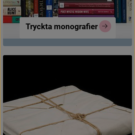
T
r
y
c
k
t
a
m
o
n
o
g
r
a
f
e
r