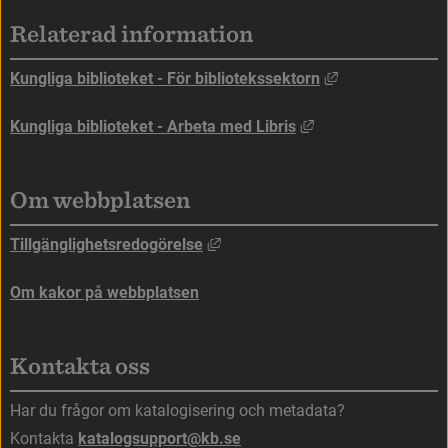
Sidfot
Relaterad information
Länk till annan
Kungliga biblioteket - För bibliotekssektorn
Länk till annan web
Kungliga biblioteket - Arbeta med Libris
Om webbplatsen
Länk till annan webbplats, öppna
Tillgänglighetsredogörelse
Om kakor på webbplatsen
Kontakta oss
Har du frågor om katalogisering och metadata?
Kontakta 
katalogsupport@kb.se