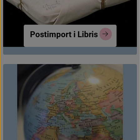
P
o
s
t
i
m
p
o
r
t
i
L
i
b
r
i
s