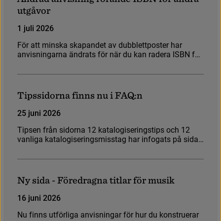
u
t
g
å
v
o
r
1 juli 2026
F
ö
r
a
t
t
m
i
n
s
k
a
s
k
a
p
a
n
d
e
t
a
v
d
u
b
b
l
e
t
t
p
o
s
t
e
r
h
a
r
a
n
v
i
s
n
i
n
g
a
r
n
a
ä
n
d
r
a
t
s
f
ö
r
n
ä
r
d
u
k
a
n
r
a
d
e
r
a
I
S
B
N
f
ö
r
a
n
d
r
a
u
t
g
å
v
o
r
.
T
i
p
s
s
i
d
o
r
n
a
f
i
n
n
s
n
u
i
F
A
Q
:
n
25 juni 2026
T
i
p
s
e
n
f
r
å
n
s
i
d
o
r
n
a
1
2
k
a
t
a
l
o
g
i
s
e
r
i
n
g
s
t
i
p
s
o
c
h
1
2
v
a
n
l
i
g
a
k
a
t
a
l
o
g
i
s
e
r
i
n
g
s
m
i
s
s
t
a
g
h
a
r
i
n
f
o
g
a
t
s
p
å
s
i
d
a
n
F
A
Q
-
v
a
n
l
i
g
a
f
r
å
g
o
r
o
c
h
s
v
a
r
.
N
y
s
i
d
a
-
F
ö
r
e
d
r
a
g
n
a
t
i
t
l
a
r
f
ö
r
m
u
s
i
k
16 juni 2026
N
u
f
i
n
n
s
u
t
f
ö
r
l
i
g
a
a
n
v
i
s
n
i
n
g
a
r
f
ö
r
h
u
r
d
u
k
o
n
s
t
r
u
e
r
a
r