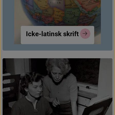
I
c
k
e
-
l
a
t
i
n
s
k
s
k
r
i
f
t