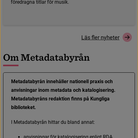
f
ö
r
e
d
r
a
g
n
a
t
i
t
l
a
r
f
ö
r
m
u
s
i
k
.
L
ä
s
f
e
r
n
y
h
e
t
e
r
O
m
M
e
t
a
d
a
t
a
b
y
r
å
n
Metadatabyrån innehåller nationell praxis och 
anvisningar inom metadata och katalogisering. 
Metadatabyråns redaktion finns på Kungliga 
biblioteket.
I
M
e
t
a
d
a
t
a
b
y
r
å
n
h
i
t
t
a
r
d
u
b
l
a
n
d
a
n
n
a
t
:
a
n
v
i
s
n
i
n
g
a
r
f
ö
r
k
a
t
a
l
o
g
i
s
e
r
i
n
g
e
n
l
i
g
t
R
D
A