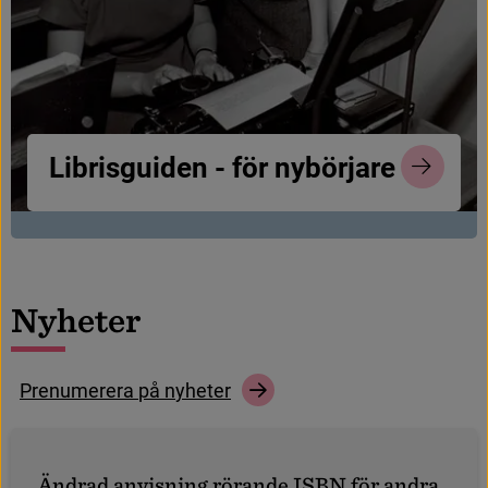
L
i
b
r
i
s
g
u
i
d
e
n
-
f
ö
r
n
y
b
ö
r
j
a
r
e
N
y
h
e
t
e
r
P
r
e
n
u
m
e
r
e
r
a
p
å
n
y
h
e
t
e
r
Ä
n
d
r
a
d
a
n
v
i
s
n
i
n
g
r
ö
r
a
n
d
e
I
S
B
N
f
ö
r
a
n
d
r
a