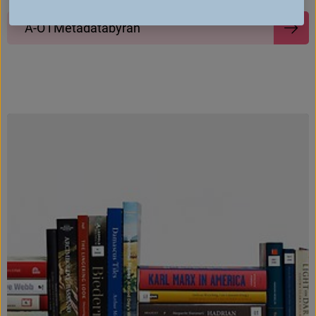
A
-
Ö
i
M
e
t
a
d
a
t
a
b
y
r
å
n