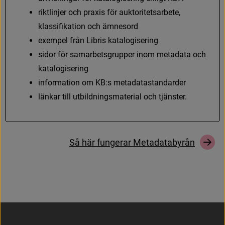
r
i
k
t
l
i
n
j
e
r
o
c
h
p
r
a
x
i
s
f
ö
r
a
u
k
t
o
r
i
t
e
t
s
a
r
b
e
t
e
,
k
l
a
s
s
i
f
k
a
t
i
o
n
o
c
h
ä
m
n
e
s
o
r
d
e
x
e
m
p
e
l
f
r
å
n
L
i
b
r
i
s
k
a
t
a
l
o
g
i
s
e
r
i
n
g
s
i
d
o
r
f
ö
r
s
a
m
a
r
b
e
t
s
g
r
u
p
p
e
r
i
n
o
m
m
e
t
a
d
a
t
a
o
c
h
k
a
t
a
l
o
g
i
s
e
r
i
n
g
i
n
f
o
r
m
a
t
i
o
n
o
m
K
B
:
s
m
e
t
a
d
a
t
a
s
t
a
n
d
a
r
d
e
r
l
ä
n
k
a
r
t
i
l
l
u
t
b
i
l
d
n
i
n
g
s
m
a
t
e
r
i
a
l
o
c
h
t
j
ä
n
s
t
e
r
.
S
å
h
ä
r
f
u
n
g
e
r
a
r
M
e
t
a
d
a
t
a
b
y
r
å
n