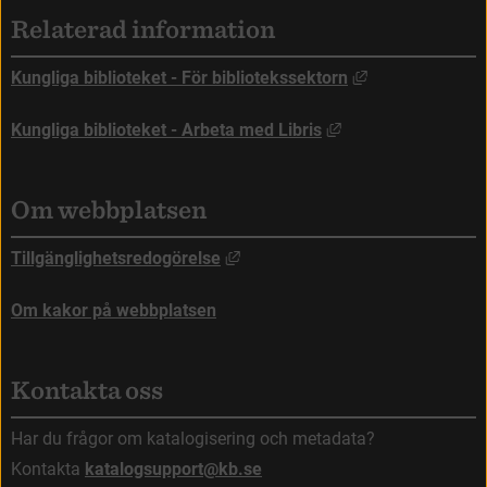
Sidfot
Relaterad information
Länk till annan
Kungliga biblioteket - För bibliotekssektorn
Länk till annan web
Kungliga biblioteket - Arbeta med Libris
Om webbplatsen
Länk till annan webbplats, öppna
Tillgänglighetsredogörelse
Om kakor på webbplatsen
Kontakta oss
Har du frågor om katalogisering och metadata?
Kontakta 
katalogsupport@kb.se