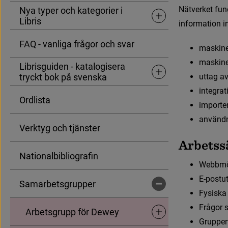
N
ä
t
v
e
r
k
e
t
f
u
n
Nya typer och kategorier i
Undersidor för Nya typer o
Libris
i
n
f
o
r
m
a
t
i
o
n
i
FAQ - vanliga frågor och svar
m
a
s
k
i
n
m
a
s
k
i
n
Librisguiden - katalogisera
Undersidor för Librisguid
tryckt bok på svenska
u
t
t
a
g
a
i
n
t
e
g
r
a
t
Ordlista
i
m
p
o
r
t
e
a
n
v
ä
n
d
Verktyg och tjänster
A
r
b
e
t
s
s
Nationalbibliografin
W
e
b
b
m
E
-
p
o
s
t
u
Samarbetsgrupper
Undersidor för Samarbet
F
y
s
i
s
k
a
F
r
å
g
o
r
Arbetsgrupp för Dewey
Undersidor för Arbetsgru
G
r
u
p
p
e