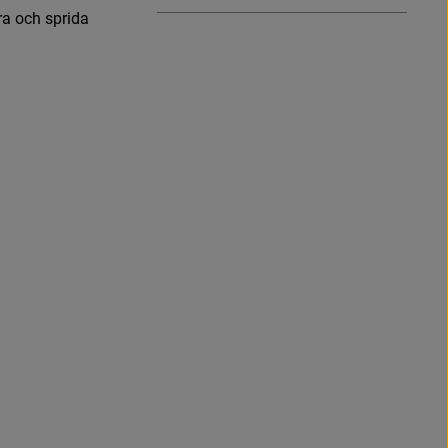
r
a
o
c
h
s
p
r
i
d
a