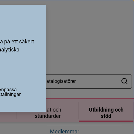
 på ett säkert
nalytiska
Anpassa
Hitta på sidan
ställningar
å
g
o
r
k
r
i
n
g
Nätverkets uppdrag
ch
Format och
Utbildning och
standarder
stöd
Arbetssätt
Medlemmar