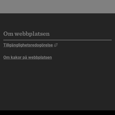
Om webbplatsen
n webbplats, öppnas i nytt fönster.
Länk till annan webbplats, öppna
Tillgänglighetsredogörelse
ebbplats, öppnas i nytt fönster.
Om kakor på webbplatsen