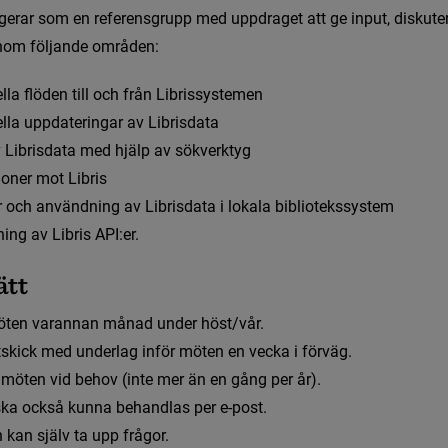
g
e
r
a
r
s
o
m
e
n
r
e
f
e
r
e
n
s
g
r
u
p
p
m
e
d
u
p
p
d
r
a
g
e
t
a
t
t
g
e
i
n
p
u
t
,
d
i
s
k
u
t
e
ch kategorier i Libris
n
o
m
f
ö
l
j
a
n
d
e
o
m
r
å
d
e
n
:
e
l
l
a
f
ö
d
e
n
t
i
l
l
o
c
h
f
r
å
n
L
i
b
r
i
s
s
y
s
t
e
m
e
n
e
l
l
a
u
p
p
d
a
t
e
r
i
n
g
a
r
a
v
L
i
b
r
i
s
d
a
t
a
en - katalogisera tryckt bok på svenska
v
L
i
b
r
i
s
d
a
t
a
m
e
d
h
j
ä
l
p
a
v
s
ö
k
v
e
r
k
t
y
g
i
o
n
e
r
m
o
t
L
i
b
r
i
s
r
o
c
h
a
n
v
ä
n
d
n
i
n
g
a
v
L
i
b
r
i
s
d
a
t
a
i
l
o
k
a
l
a
b
i
b
l
i
o
t
e
k
s
s
y
s
t
e
m
n
i
n
g
a
v
L
i
b
r
i
s
A
P
I
:
e
r
.
ä
t
t
ö
t
e
n
v
a
r
a
n
n
a
n
m
å
n
a
d
u
n
d
e
r
h
ö
s
t
/
v
å
r
.
t
s
k
i
c
k
m
e
d
u
n
d
e
r
l
a
g
i
n
f
ö
r
m
ö
t
e
n
e
n
v
e
c
k
a
i
f
ö
r
v
ä
g
.
sgrupper
m
ö
t
e
n
v
i
d
b
e
h
o
v
(
i
n
t
e
m
e
r
ä
n
e
n
g
å
n
g
p
e
r
å
r
)
.
s
k
a
o
c
k
s
å
k
u
n
n
a
b
e
h
a
n
d
l
a
s
p
e
r
e
-
p
o
s
t
.
pp för Dewey
n
k
a
n
s
j
ä
l
v
t
a
u
p
p
f
r
å
g
o
r
.