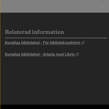
Sidfot
Relaterad information
Länk till anna
Kungliga biblioteket - För bibliotekssektorn
Länk till annan w
Kungliga biblioteket - Arbeta med Libris