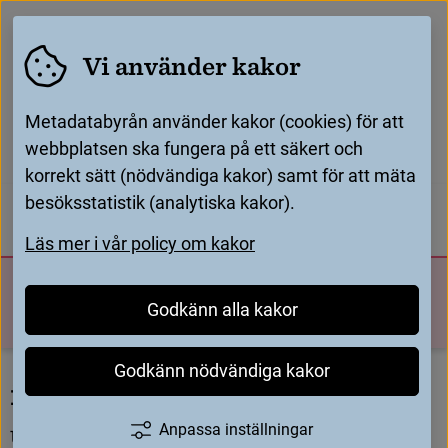
Vi använder kakor
Metadatabyrån använder kakor (cookies) för att
webbplatsen ska fungera på ett säkert och
korrekt sätt (nödvändiga kakor) samt för att mäta
Startsida
Utbildning och stöd
/
/
besöksstatistik (analytiska kakor).
Librisguiden - katalogisera tryckt bok på svenska
/
För katalogisatörer
För leverantörer
Läs mer i vår policy om kakor
Adminmetadata - Librisguiden
/
Uppgraderad eller importerad av - Librisguiden
Metadatabyrån
Sök
Godkänn alla kakor
Meny
U
p
p
g
r
a
d
e
r
a
d
e
l
l
e
r
Godkänn nödvändiga kakor
i
m
p
o
r
t
e
r
a
d
a
v
-
L
i
b
r
i
s
g
u
i
d
e
n
Anpassa inställningar
U
p
p
g
i
f
t
e
n
l
ä
g
g
s
t
i
l
l
a
u
t
o
m
a
t
i
s
k
t
n
ä
r
d
u