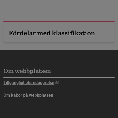
F
ö
r
d
e
l
a
r
m
e
d
k
l
a
s
s
i
f
i
k
a
t
i
o
n
Om webbplatsen
n webbplats, öppnas i nytt fönster.
Länk till annan webbplats, öppna
Tillgänglighetsredogörelse
ebbplats, öppnas i nytt fönster.
Om kakor på webbplatsen