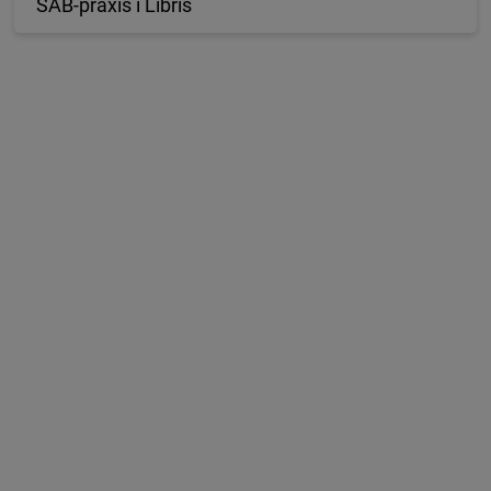
S
A
B
-
p
r
a
x
i
s
i
L
i
b
r
i
s
era DDK-praxis
ra Praktiska frågor vid byte till DDK
era Dewey på svenska bibliotek