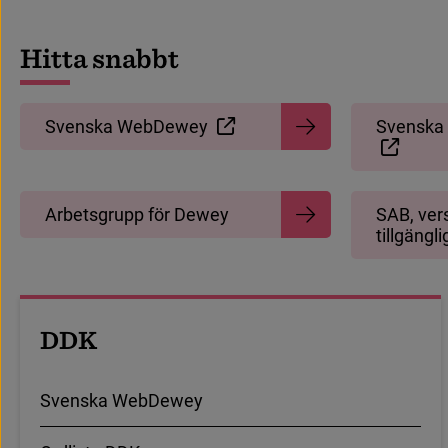
H
i
t
t
a
s
n
a
b
b
t
S
v
e
n
s
k
a
W
e
b
D
e
w
e
y
S
v
e
n
s
k
a
(
L
ä
n
k
t
i
l
l
a
n
n
a
n
w
e
b
b
p
l
a
t
s
,
ö
p
p
n
a
s
i
n
y
t
t
f
ö
n
s
t
e
r
)
Lä
(
L
ä
n
k
t
i
l
l
A
r
b
e
t
s
g
r
u
p
p
f
ö
r
D
e
w
e
y
S
A
B
,
v
e
r
t
i
l
l
g
ä
n
g
l
i
U
n
d
e
r
s
i
d
o
r
D
D
K
S
v
e
n
s
k
a
W
e
b
D
e
w
e
y