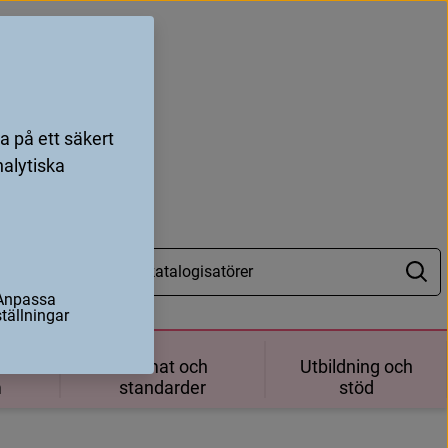
 på ett säkert
nalytiska
Anpassa
ställningar
ch
Format och
Utbildning och
m
standarder
stöd