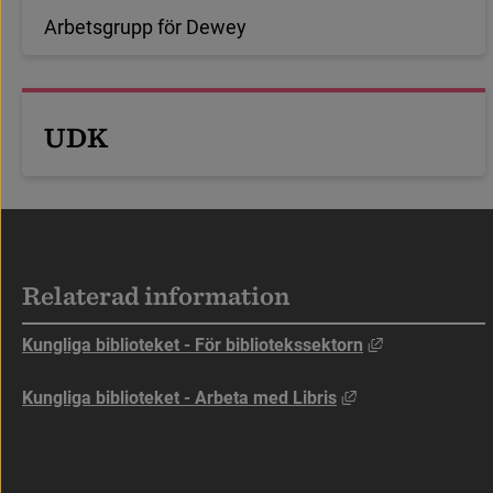
A
r
b
e
t
s
g
r
u
p
p
f
ö
r
D
e
w
e
y
U
D
K
Sidfot
Relaterad information
Länk till anna
Kungliga biblioteket - För bibliotekssektorn
Länk till annan w
Kungliga biblioteket - Arbeta med Libris