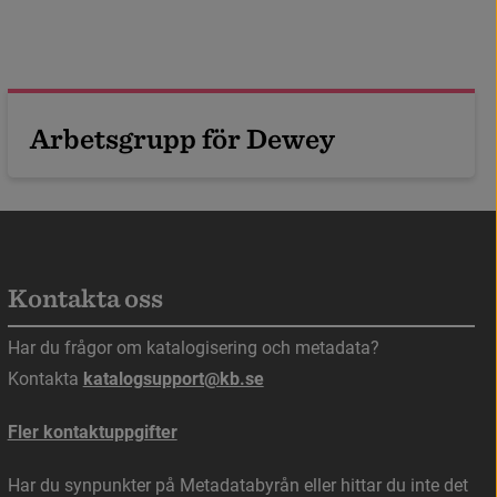
A
r
b
e
t
s
g
r
u
p
p
f
ö
r
D
e
w
e
y
Kontakta oss
s i nytt fönster.
Har du frågor om katalogisering och metadata?
Kontakta 
katalogsupport@kb.se
Fler kontaktuppgifter
Har du synpunkter på Metadatabyrån eller hittar du inte det 