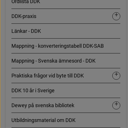
O
r
d
l
i
s
t
a
D
D
K
Expand
D
D
K
-
p
r
a
x
i
s
L
ä
n
k
a
r
-
D
D
K
M
a
p
p
n
i
n
g
-
k
o
n
v
e
r
t
e
r
i
n
g
s
t
a
b
e
l
l
D
D
K
-
S
A
B
M
a
p
p
n
i
n
g
-
S
v
e
n
s
k
a
ä
m
n
e
s
o
r
d
-
D
D
K
Expande
P
r
a
k
t
i
s
k
a
f
r
å
g
o
r
v
i
d
b
y
t
e
t
i
l
l
D
D
K
D
D
K
1
0
å
r
i
S
v
e
r
i
g
e
Expand
D
e
w
e
y
p
å
s
v
e
n
s
k
a
b
i
b
l
i
o
t
e
k
U
t
b
i
l
d
n
i
n
g
s
m
a
t
e
r
i
a
l
o
m
D
D
K