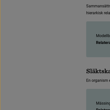
S
a
m
m
a
n
s
ä
t
t
h
i
e
r
a
r
k
i
s
k
r
e
l
M
o
d
e
l
l
b
Relater
S
l
ä
k
t
s
k
E
n
o
r
g
a
n
i
s
m
M
ä
s
s
i
n