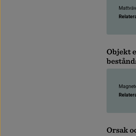
M
a
t
t
v
ä
Relater
O
b
j
e
k
t
b
e
s
t
å
n
d
M
a
g
n
e
t
Relater
O
r
s
a
k
o