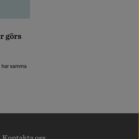
e
r
g
ö
r
s
d
h
a
r
s
a
m
m
a
Kontakta oss