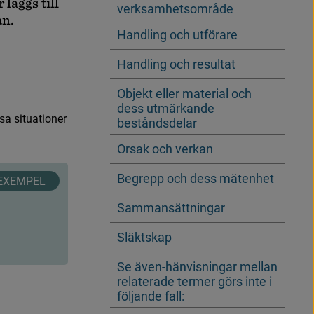
r
l
ä
g
g
s
t
i
l
l
verksamhetsområde
a
n
.
Handling och utförare
Handling och resultat
Objekt eller material och
dess utmärkande
s
a
s
i
t
u
a
t
i
o
n
e
r
beståndsdelar
Orsak och verkan
Begrepp och dess mätenhet
Sammansättningar
Släktskap
Se även-hänvisningar mellan
relaterade termer görs inte i
följande fall: