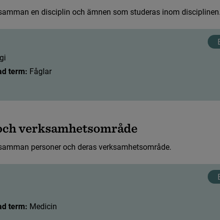
s
a
m
m
a
n
e
n
d
i
s
c
i
p
l
i
n
o
c
h
ä
m
n
e
n
s
o
m
s
t
u
d
e
r
a
s
i
n
o
m
d
i
s
c
i
p
l
i
n
e
n
 ämnesord
g
i
a ämnesområden
ad term:
 Fåglar
 term
o
c
h
v
e
r
k
s
a
m
h
e
t
s
o
m
r
å
d
e
rm - Svenska ämnesord
s
a
m
m
a
n
p
e
r
s
o
n
e
r
o
c
h
d
e
r
a
s
v
e
r
k
s
a
m
h
e
t
s
o
m
r
å
d
e
.
ad term:
 Medicin