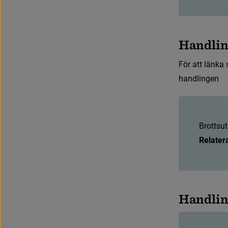
H
a
n
d
l
i
F
ö
r
a
t
t
l
ä
n
k
a
h
a
n
d
l
i
n
g
e
n
B
r
o
t
t
s
u
t
Relater
H
a
n
d
l
i