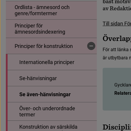
b
ä
s
t
m
o
t
s
v
Ordlista - ämnesord och
a
v
R
e
d
a
k
t
i
genre/formtermer
T
i
l
l
s
i
d
a
n
F
ö
Principer för
ämnesordsindexering
Ö
v
e
r
l
a
p
Principer för konstruktion
Undersidor för Principer 
F
ö
r
a
t
t
l
ä
n
k
a
ä
r
u
t
b
y
t
b
a
r
a
Internationella principer
Se-hänvisningar
G
y
c
k
l
a
r
Relater
Se även-hänvisningar
Över- och underordnade
termer
D
i
s
c
i
p
l
i
Konstruktion av särskilda