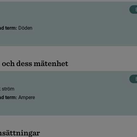
ad term:
 Döden
p
o
c
h
d
e
s
s
m
ä
t
e
n
h
e
t
k
s
t
r
ö
m
ad term:
 Ampere
n
s
ä
t
t
n
i
n
g
a
r