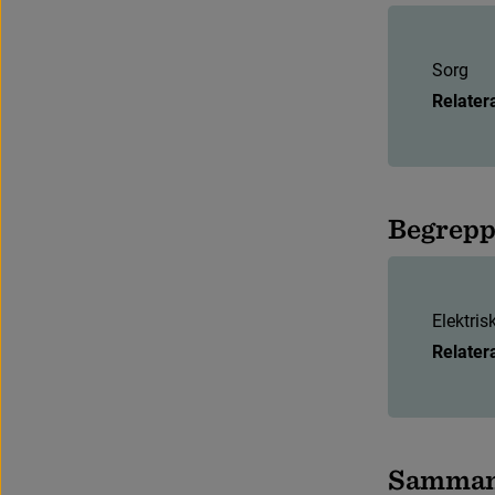
S
o
r
g
Relater
B
e
g
r
e
p
E
l
e
k
t
r
i
s
Relater
S
a
m
m
a