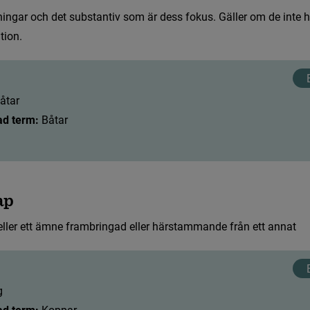
n
i
n
g
a
r
o
c
h
d
e
t
s
u
b
s
t
a
n
t
i
v
s
o
m
ä
r
d
e
s
s
f
o
k
u
s
.
G
ä
l
l
e
r
o
m
d
e
i
n
t
e
h
a
t
i
o
n
.
å
t
a
r
ad term:
 Båtar
a
p
e
l
l
e
r
e
t
t
ä
m
n
e
f
r
a
m
b
r
i
n
g
a
d
e
l
l
e
r
h
ä
r
s
t
a
m
m
a
n
d
e
f
r
å
n
e
t
t
a
n
n
a
t
g