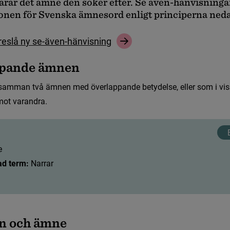
a
r
a
r
d
e
t
ä
m
n
e
d
e
n
s
ö
k
e
r
e
f
t
e
r
.
S
e
ä
v
e
n
-
h
ä
n
v
i
s
n
i
n
g
a
o
n
e
n
f
ö
r
S
v
e
n
s
k
a
ä
m
n
e
s
o
r
d
e
n
l
i
g
t
p
r
i
n
c
i
p
e
r
n
a
n
e
d
r
e
s
l
å
n
y
s
e
-
ä
v
e
n
-
h
ä
n
v
i
s
n
i
n
g
p
a
n
d
e
ä
m
n
e
n
för konstruktion
s
a
m
m
a
n
t
v
å
ä
m
n
e
n
m
e
d
ö
v
e
r
l
a
p
p
a
n
d
e
b
e
t
y
d
e
l
s
e
,
e
l
l
e
r
s
o
m
i
v
i
s
m
o
t
v
a
r
a
n
d
r
a
.
e
ad term: 
Narrar
n
o
c
h
ä
m
n
e