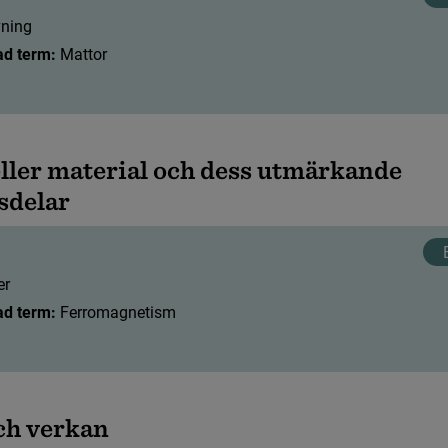
v
n
i
n
g
ad term:
 Mattor
e
l
l
e
r
m
a
t
e
r
i
a
l
o
c
h
d
e
s
s
u
t
m
ä
r
k
a
n
d
e
s
d
e
l
a
r
e
r
ad term:
 Ferromagnetism
c
h
v
e
r
k
a
n