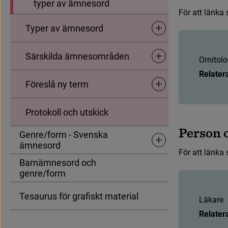
typer av ämnesord
F
ö
r
a
t
t
l
ä
n
k
a
Typer av ämnesord
Undersidor för Typer av
Särskilda ämnesområden
O
r
n
i
t
o
l
o
Undersidor för Särskild
Relater
Föreslå ny term
Undersidor för Föreslå ny
Protokoll och utskick
P
e
r
s
o
n
Genre/form - Svenska
Undersidor för Genre/fo
ämnesord
F
ö
r
a
t
t
l
ä
n
k
a
Barnämnesord och
genre/form
Tesaurus för grafiskt material
L
ä
k
a
r
e
Relater