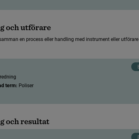
n
g
o
c
h
u
t
f
ö
r
a
r
e
s
a
m
m
a
n
e
n
p
r
o
c
e
s
s
e
l
l
e
r
h
a
n
d
l
i
n
g
m
e
d
i
n
s
t
r
u
m
e
n
t
e
l
l
e
r
u
t
f
ö
r
a
r
e
r
e
d
n
i
n
g
ad term:
 Poliser
n
g
o
c
h
r
e
s
u
l
t
a
t