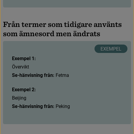
F
r
å
n
t
e
r
m
e
r
s
o
m
t
i
d
i
g
a
r
e
a
n
v
ä
n
t
s
s
o
m
ä
m
n
e
s
o
r
d
m
e
n
ä
n
d
r
a
t
s
Exempel 1:
Ö
v
e
r
v
i
k
t
Se-hänvisning från:
 Fetma
Exempel 2:
B
e
i
j
i
n
g
Se-hänvisning från:
 Peking