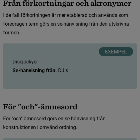
F
r
å
n
f
ö
r
k
o
r
t
n
i
n
g
a
r
o
c
h
a
k
r
o
n
y
m
e
r
I
d
e
f
a
l
l
f
ö
r
k
o
r
t
n
i
n
g
e
n
ä
r
m
e
r
e
t
a
b
l
e
r
a
d
o
c
h
a
n
v
ä
n
d
s
s
o
m
f
ö
r
e
d
r
a
g
e
n
t
e
r
m
g
ö
r
s
e
n
s
e
-
h
ä
n
v
i
s
n
i
n
g
f
r
å
n
d
e
n
u
t
s
k
r
i
v
n
a
f
o
r
m
e
n
.
D
i
s
c
j
o
c
k
y
e
r
Se-hänvisning från:
 DJ:s
F
ö
r
"
o
c
h
"
-
ä
m
n
e
s
o
r
d
F
ö
r
"
o
c
h
"
-
ä
m
n
e
s
o
r
d
g
ö
r
s
e
n
s
e
-
h
ä
n
v
i
s
n
i
n
g
f
r
å
n
k
o
n
s
t
r
u
k
t
i
o
n
e
n
i
o
m
v
ä
n
d
o
r
d
n
i
n
g
.