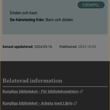
D
ö
d
e
n
o
c
h
b
a
r
n
Se-hänvisning från:
 Barn och döden
S
i
d
i
n
f
o
r
m
a
t
i
o
n
Senast uppdaterad:
2024-05-16
Publicerad:
2023-10-03
Sidfot
Relaterad information
Länk till annan
Kungliga biblioteket - För bibliotekssektorn
Länk till annan web
Kungliga biblioteket - Arbeta med Libris