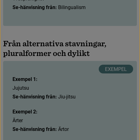
Se-hänvisning från:
 Bilingualism
F
r
å
n
a
l
t
e
r
n
a
t
i
v
a
s
t
a
v
n
i
n
g
a
r
,
p
l
u
r
a
l
f
o
r
m
e
r
o
c
h
d
y
l
i
k
t
Exempel 1:
J
u
j
u
t
s
u
Se-hänvisning från:
 Jiu-jitsu 
Exempel 2:
Ä
r
t
e
r
Se-hänvisning från:
 Ärtor