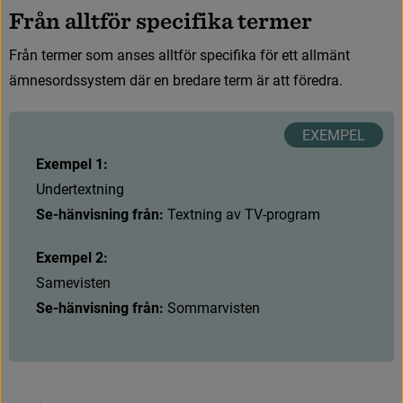
F
r
å
n
a
l
l
t
f
ö
r
s
p
e
c
i
f
i
k
a
t
e
r
m
e
r
F
r
å
n
t
e
r
m
e
r
s
o
m
a
n
s
e
s
a
l
l
t
f
ö
r
s
p
e
c
i
f
k
a
f
ö
r
e
t
t
a
l
l
m
ä
n
t
ä
m
n
e
s
o
r
d
s
s
y
s
t
e
m
d
ä
r
e
n
b
r
e
d
a
r
e
t
e
r
m
ä
r
a
t
t
f
ö
r
e
d
r
a
.
Exempel 1:
U
n
d
e
r
t
e
x
t
n
i
n
g
Se-hänvisning från:
 Textning av TV-program
Exempel 2:
S
a
m
e
v
i
s
t
e
n
Se-hänvisning från:
 Sommarvisten