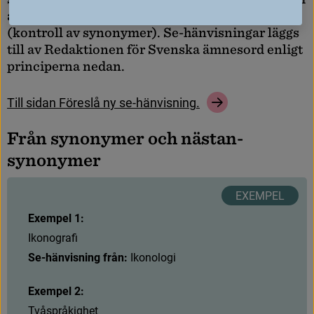
a
t
t
b
a
r
a
a
n
v
ä
n
d
a
e
t
t
ä
m
n
e
s
o
r
d
p
e
r
ä
m
n
e
(
k
o
n
t
r
o
l
l
a
v
s
y
n
o
n
y
m
e
r
)
.
S
e
-
h
ä
n
v
i
s
n
i
n
g
a
r
l
ä
g
g
s
t
i
l
l
a
v
R
e
d
a
k
t
i
o
n
e
n
f
ö
r
S
v
e
n
s
k
a
ä
m
n
e
s
o
r
d
e
n
l
i
g
t
p
r
i
n
c
i
p
e
r
n
a
n
e
d
a
n
.
T
i
l
l
s
i
d
a
n
F
ö
r
e
s
l
å
n
y
s
e
-
h
ä
n
v
i
s
n
i
n
g
.
F
r
å
n
s
y
n
o
n
y
m
e
r
o
c
h
n
ä
s
t
a
n
-
s
y
n
o
n
y
m
e
r
Exempel 1:
I
k
o
n
o
g
r
a
f
Se-hänvisning från:
 Ikonologi
Exempel 2:
T
v
å
s
p
r
å
k
i
g
h
e
t