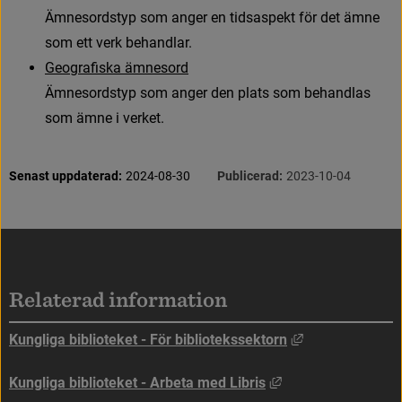
Ä
m
n
e
s
o
r
d
s
t
y
p
s
o
m
a
n
g
e
r
e
n
t
i
d
s
a
s
p
e
k
t
f
ö
r
d
e
t
ä
m
n
e
s
o
m
e
t
t
v
e
r
k
b
e
h
a
n
d
l
a
r
.
G
e
o
g
r
a
f
s
k
a
ä
m
n
e
s
o
r
d
Ä
m
n
e
s
o
r
d
s
t
y
p
s
o
m
a
n
g
e
r
d
e
n
p
l
a
t
s
s
o
m
b
e
h
a
n
d
l
a
s
s
o
m
ä
m
n
e
i
v
e
r
k
e
t
.
S
i
d
i
n
f
o
r
m
a
t
i
o
n
Senast uppdaterad:
2024-08-30
Publicerad:
2023-10-04
Sidfot
Relaterad information
Länk till annan
Kungliga biblioteket - För bibliotekssektorn
Länk till annan web
Kungliga biblioteket - Arbeta med Libris