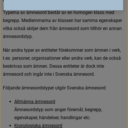
T
y
p
e
r
n
a
a
v
ä
m
n
e
s
o
r
d
b
e
s
t
å
r
a
v
e
n
h
o
m
o
g
e
n
k
l
a
s
s
m
e
d
b
e
g
r
e
p
p
.
M
e
d
l
e
m
m
a
r
n
a
a
v
k
l
a
s
s
e
n
h
a
r
s
a
m
m
a
e
g
e
n
s
k
a
p
e
r
v
i
l
k
a
o
c
k
s
å
s
k
i
l
j
e
r
d
e
m
f
r
å
n
ä
m
n
e
s
o
r
d
s
o
m
t
i
l
l
h
ö
r
e
n
a
n
n
a
n
ä
m
n
e
s
o
r
d
s
t
y
p
.
N
ä
r
a
n
d
r
a
t
y
p
e
r
a
v
e
n
t
i
t
e
t
e
r
f
ö
r
e
k
o
m
m
e
r
s
o
m
ä
m
n
e
n
i
v
e
r
k
,
t
.
e
x
.
p
e
r
s
o
n
e
r
,
o
r
g
a
n
i
s
a
t
i
o
n
e
r
e
l
l
e
r
a
n
d
r
a
v
e
r
k
,
k
a
n
d
e
o
c
k
s
å
b
e
s
k
r
i
v
a
s
s
o
m
ä
m
n
e
n
.
D
e
s
s
a
e
n
t
i
t
e
t
e
r
ä
r
d
o
c
k
i
n
t
e
ä
m
n
e
s
o
r
d
o
c
h
i
n
g
å
r
i
n
t
e
i
S
v
e
n
s
k
a
ä
m
n
e
s
o
r
d
.
F
ö
l
j
a
n
d
e
ä
m
n
e
s
o
r
d
s
t
y
p
e
r
u
t
g
ö
r
S
v
e
n
s
k
a
ä
m
n
e
s
o
r
d
:
A
l
l
m
ä
n
n
a
ä
m
n
e
s
o
r
d
Ä
m
n
e
s
o
r
d
s
t
y
p
s
o
m
a
n
g
e
r
f
ö
r
e
m
å
l
,
b
e
g
r
e
p
p
,
e
g
e
n
s
k
a
p
e
r
,
h
ä
n
d
e
l
s
e
r
,
h
a
n
d
l
i
n
g
a
r
e
t
c
.
K
r
o
n
o
l
o
g
i
s
k
a
ä
m
n
e
s
o
r
d