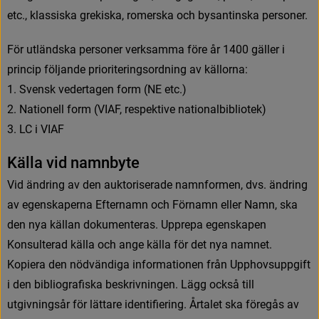
e
t
c
.
,
k
l
a
s
s
i
s
k
a
g
r
e
k
i
s
k
a
,
r
o
m
e
r
s
k
a
o
c
h
b
y
s
a
n
t
i
n
s
k
a
p
e
r
s
o
n
e
r
.
F
ö
r
u
t
l
ä
n
d
s
k
a
p
e
r
s
o
n
e
r
v
e
r
k
s
a
m
m
a
f
ö
r
e
å
r
1
4
0
0
g
ä
l
l
e
r
i
p
r
i
n
c
i
p
f
ö
l
j
a
n
d
e
p
r
i
o
r
i
t
e
r
i
n
g
s
o
r
d
n
i
n
g
a
v
k
ä
l
l
o
r
n
a
:
1. Svensk vedertagen form (NE etc.)
2. Nationell form (VIAF, respektive nationalbibliotek)
3. LC i VIAF
K
ä
l
l
a
v
i
d
n
a
m
n
b
y
t
e
V
i
d
ä
n
d
r
i
n
g
a
v
d
e
n
a
u
k
t
o
r
i
s
e
r
a
d
e
n
a
m
n
f
o
r
m
e
n
,
d
v
s
.
ä
n
d
r
i
n
g
a
v
e
g
e
n
s
k
a
p
e
r
n
a
E
f
t
e
r
n
a
m
n
o
c
h
F
ö
r
n
a
m
n
e
l
l
e
r
N
a
m
n
,
s
k
a
d
e
n
n
y
a
k
ä
l
l
a
n
d
o
k
u
m
e
n
t
e
r
a
s
.
U
p
p
r
e
p
a
e
g
e
n
s
k
a
p
e
n
K
o
n
s
u
l
t
e
r
a
d
k
ä
l
l
a
o
c
h
a
n
g
e
k
ä
l
l
a
f
ö
r
d
e
t
n
y
a
n
a
m
n
e
t
.
K
o
p
i
e
r
a
d
e
n
n
ö
d
v
ä
n
d
i
g
a
i
n
f
o
r
m
a
t
i
o
n
e
n
f
r
å
n
U
p
p
h
o
v
s
u
p
p
g
i
f
t
i
d
e
n
b
i
b
l
i
o
g
r
a
f
s
k
a
b
e
s
k
r
i
v
n
i
n
g
e
n
.
L
ä
g
g
o
c
k
s
å
t
i
l
l
u
t
g
i
v
n
i
n
g
s
å
r
f
ö
r
l
ä
t
t
a
r
e
i
d
e
n
t
i
f
e
r
i
n
g
.
Å
r
t
a
l
e
t
s
k
a
f
ö
r
e
g
å
s
a
v