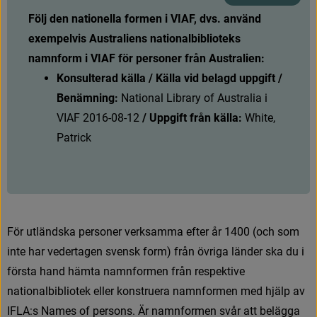
Följ den nationella formen i VIAF, dvs. använd 
exempelvis Australiens nationalbiblioteks 
namnform i VIAF för personer från Australien:
Konsulterad källa / Källa vid belagd uppgift / 
Benämning:
N
a
t
i
o
n
a
l
L
i
b
r
a
r
y
o
f
A
u
s
t
r
a
l
i
a
i
V
I
A
F
2
0
1
6
-
0
8
-
1
2
/ Uppgift från källa:
 White, 
Patrick
F
ö
r
u
t
l
ä
n
d
s
k
a
p
e
r
s
o
n
e
r
v
e
r
k
s
a
m
m
a
e
f
t
e
r
å
r
1
4
0
0
(
o
c
h
s
o
m
i
n
t
e
h
a
r
v
e
d
e
r
t
a
g
e
n
s
v
e
n
s
k
f
o
r
m
)
f
r
å
n
ö
v
r
i
g
a
l
ä
n
d
e
r
s
k
a
d
u
i
f
ö
r
s
t
a
h
a
n
d
h
ä
m
t
a
n
a
m
n
f
o
r
m
e
n
f
r
å
n
r
e
s
p
e
k
t
i
v
e
n
a
t
i
o
n
a
l
b
i
b
l
i
o
t
e
k
e
l
l
e
r
k
o
n
s
t
r
u
e
r
a
n
a
m
n
f
o
r
m
e
n
m
e
d
h
j
ä
l
p
a
v
I
F
L
A
:
s
N
a
m
e
s
o
f
p
e
r
s
o
n
s
.
Ä
r
n
a
m
n
f
o
r
m
e
n
s
v
å
r
a
t
t
b
e
l
ä
g
g
a