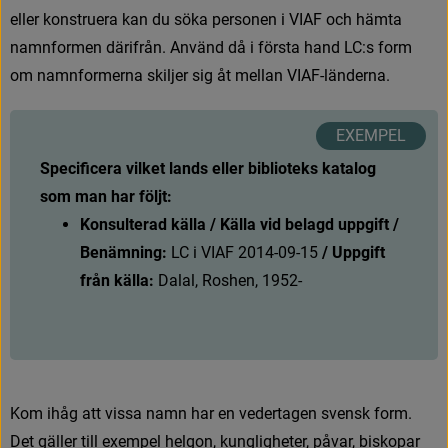
e
l
l
e
r
k
o
n
s
t
r
u
e
r
a
k
a
n
d
u
s
ö
k
a
p
e
r
s
o
n
e
n
i
V
I
A
F
o
c
h
h
ä
m
t
a
n
a
m
n
f
o
r
m
e
n
d
ä
r
i
f
r
å
n
.
A
n
v
ä
n
d
d
å
i
f
ö
r
s
t
a
h
a
n
d
L
C
:
s
f
o
r
m
o
m
n
a
m
n
f
o
r
m
e
r
n
a
s
k
i
l
j
e
r
s
i
g
å
t
m
e
l
l
a
n
V
I
A
F
-
l
ä
n
d
e
r
n
a
.
Specificera vilket lands eller biblioteks katalog 
som man har följt:
Konsulterad källa / Källa vid belagd uppgift / 
Benämning:
L
C
i
V
I
A
F
2
0
1
4
-
0
9
-
1
5
 / Uppgift 
från källa:
 Dalal, Roshen, 1952-
K
o
m
i
h
å
g
a
t
t
v
i
s
s
a
n
a
m
n
h
a
r
e
n
v
e
d
e
r
t
a
g
e
n
s
v
e
n
s
k
f
o
r
m
.
D
e
t
g
ä
l
l
e
r
t
i
l
l
e
x
e
m
p
e
l
h
e
l
g
o
n
,
k
u
n
g
l
i
g
h
e
t
e
r
,
p
å
v
a
r
,
b
i
s
k
o
p
a
r