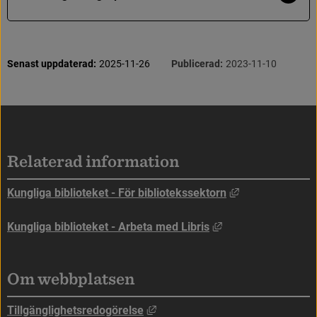
mer
MARC21
Libris format
S
i
d
i
n
f
o
r
m
a
t
i
o
n
Senast uppdaterad:
2025-11-26
Publicerad:
2023-11-10
K
a
t
a
l
o
g
i
s
e
r
i
n
g
s
s
p
r
å
k
MARC21
Sidfot
0
4
0
#
b
Relaterad information
Länk till annan
Kungliga biblioteket - För bibliotekssektorn
Länk till annan web
Kungliga biblioteket - Arbeta med Libris
Om webbplatsen
Länk till annan webbplats, öppna
Tillgänglighetsredogörelse