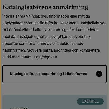
K
a
t
a
l
o
g
i
s
a
t
ö
r
e
n
s
a
n
m
ä
r
k
n
i
n
g
I
n
t
e
r
n
a
a
n
m
ä
r
k
n
i
n
g
a
r
,
d
v
s
.
i
n
f
o
r
m
a
t
i
o
n
e
l
l
e
r
n
y
t
t
i
g
a
u
p
p
l
y
s
n
i
n
g
a
r
s
o
m
ä
r
t
ä
n
k
t
f
ö
r
k
o
l
l
e
g
o
r
i
n
o
m
L
i
b
r
i
s
k
o
l
l
e
k
t
i
v
e
t
.
D
e
t
ä
r
ö
n
s
k
v
ä
r
t
a
t
t
a
l
l
a
n
y
s
k
a
p
a
d
e
a
g
e
n
t
e
r
k
o
m
p
l
e
t
t
e
r
a
s
m
e
d
d
a
t
u
m
/
s
i
g
e
l
/
s
i
g
n
a
t
u
r
.
I
ö
v
r
i
g
t
k
a
n
d
e
t
v
a
r
a
t
.
e
x
.
u
p
p
g
i
f
t
e
r
s
o
m
r
ö
r
ä
n
d
r
i
n
g
a
v
d
e
n
a
u
k
t
o
r
i
s
e
r
a
d
e
n
a
m
n
f
o
r
m
e
n
.
M
o
t
i
v
e
r
a
g
ä
r
n
a
ä
n
d
r
i
n
g
e
n
o
c
h
k
o
m
p
l
e
t
t
e
r
a
a
l
l
t
i
d
m
e
d
d
a
t
u
m
,
s
i
g
e
l
/
s
i
g
n
a
t
u
r
.
Visa
Katalogisatörens anmärkning i Libris format 
mer
och MARC21
Libris format
K
a
t
a
l
o
g
i
s
a
t
ö
r
e
n
s
a
n
m
ä
r
k
n
i
n
g