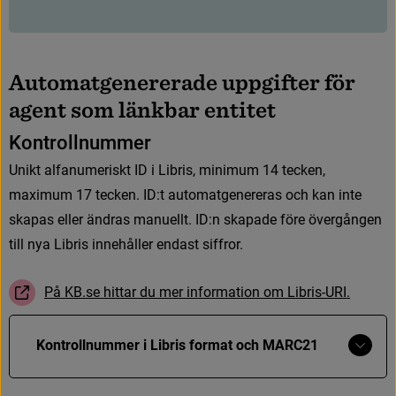
A
u
t
o
m
a
t
g
e
n
e
r
e
r
a
d
e
u
p
p
g
i
f
t
e
r
f
ö
r
a
g
e
n
t
s
o
m
l
ä
n
k
b
a
r
e
n
t
i
t
e
t
K
o
n
t
r
o
l
l
n
u
m
m
e
r
U
n
i
k
t
a
l
f
a
n
u
m
e
r
i
s
k
t
I
D
i
L
i
b
r
i
s
,
m
i
n
i
m
u
m
1
4
t
e
c
k
e
n
,
m
a
x
i
m
u
m
1
7
t
e
c
k
e
n
.
I
D
:
t
a
u
t
o
m
a
t
g
e
n
e
r
e
r
a
s
o
c
h
k
a
n
i
n
t
e
s
k
a
p
a
s
e
l
l
e
r
ä
n
d
r
a
s
m
a
n
u
e
l
l
t
.
I
D
:
n
s
k
a
p
a
d
e
f
ö
r
e
ö
v
e
r
g
å
n
g
e
n
t
i
l
l
n
y
a
L
i
b
r
i
s
i
n
n
e
h
å
l
l
e
r
e
n
d
a
s
t
s
i
f
f
r
o
r
.
P
å
K
B
.
s
e
h
i
t
t
a
r
d
u
m
e
r
i
n
f
o
r
m
a
t
i
o
n
o
m
L
i
b
r
i
s
-
U
R
I
.
(
L
ä
n
k
t
i
l
l
a
n
n
a
n
w
e
b
b
p
l
a
t
s
,
ö
p
p
n
a
s
i
n
y
t
t
f
ö
n
s
t
e
r
)
Länk till ann
Visa
Kontrollnummer i Libris format och MARC21
mer
Libris format