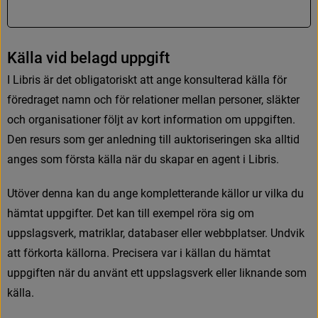
K
ä
l
l
a
v
i
d
b
e
l
a
g
d
u
p
p
g
i
f
t
I
L
i
b
r
i
s
ä
r
d
e
t
o
b
l
i
g
a
t
o
r
i
s
k
t
a
t
t
a
n
g
e
k
o
n
s
u
l
t
e
r
a
d
k
ä
l
l
a
f
ö
r
f
ö
r
e
d
r
a
g
e
t
n
a
m
n
o
c
h
f
ö
r
r
e
l
a
t
i
o
n
e
r
m
e
l
l
a
n
p
e
r
s
o
n
e
r
,
s
l
ä
k
t
e
r
o
c
h
o
r
g
a
n
i
s
a
t
i
o
n
e
r
f
ö
l
j
t
a
v
k
o
r
t
i
n
f
o
r
m
a
t
i
o
n
o
m
u
p
p
g
i
f
t
e
n
.
D
e
n
r
e
s
u
r
s
s
o
m
g
e
r
a
n
l
e
d
n
i
n
g
t
i
l
l
a
u
k
t
o
r
i
s
e
r
i
n
g
e
n
s
k
a
a
l
l
t
i
d
a
n
g
e
s
s
o
m
f
ö
r
s
t
a
k
ä
l
l
a
n
ä
r
d
u
s
k
a
p
a
r
e
n
a
g
e
n
t
i
L
i
b
r
i
s
.
U
t
ö
v
e
r
d
e
n
n
a
k
a
n
d
u
a
n
g
e
k
o
m
p
l
e
t
t
e
r
a
n
d
e
k
ä
l
l
o
r
u
r
v
i
l
k
a
d
u
h
ä
m
t
a
t
u
p
p
g
i
f
t
e
r
.
D
e
t
k
a
n
t
i
l
l
e
x
e
m
p
e
l
r
ö
r
a
s
i
g
o
m
u
p
p
s
l
a
g
s
v
e
r
k
,
m
a
t
r
i
k
l
a
r
,
d
a
t
a
b
a
s
e
r
e
l
l
e
r
w
e
b
b
p
l
a
t
s
e
r
.
U
n
d
v
i
k
a
t
t
f
ö
r
k
o
r
t
a
k
ä
l
l
o
r
n
a
.
P
r
e
c
i
s
e
r
a
v
a
r
i
k
ä
l
l
a
n
d
u
h
ä
m
t
a
t
u
p
p
g
i
f
t
e
n
n
ä
r
d
u
a
n
v
ä
n
t
e
t
t
u
p
p
s
l
a
g
s
v
e
r
k
e
l
l
e
r
l
i
k
n
a
n
d
e
s
o
m
k
ä
l
l
a
.