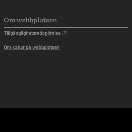
Om webbplatsen
n webbplats, öppnas i nytt fönster.
Länk till annan webbplats, öppna
Tillgänglighetsredogörelse
ebbplats, öppnas i nytt fönster.
Om kakor på webbplatsen