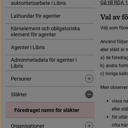
G
å
t
i
l
l
R
D
A
1
auktoritetsarbete i Libris
(
L
ä
n
k
t
i
l
l
a
n
V
a
l
a
v
f
Lathundar för agenter
V
ä
l
j
s
o
m
f
ö
r
e
Kärnelement och obligatoriska
element för agenter
A
n
v
ä
n
d
f
ö
l
j
a
Agenter i Libris
e
l
l
e
r
s
l
ä
k
t
ä
r
a) de föredrag
Adminmetadata för agenter i
Libris
b) andra form
c) övriga käll
Personer
Undersidor för Personer
M
e
n
o
b
s
e
r
v
e
r
Släkter
Undersidor för Släkter
v
i
s
s
a
n
e
l
l
e
r
s
l
ä
Föredraget namn för släkter
f
ö
r
u
t
l
ä
o
f
t
a
h
ä
Organisationer
Undersidor för Organisat