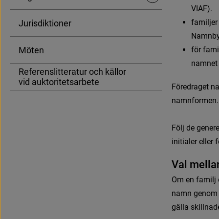
V
I
A
F
)
.
f
a
m
i
l
j
e
r
Jurisdiktioner
N
a
m
n
b
Möten
f
ö
r
f
a
m
i
n
a
m
n
e
t
Referenslitteratur och källor
vid auktoritetsarbete
F
ö
r
e
d
r
a
g
e
t
n
n
a
m
n
f
o
r
m
e
n
.
Följ de genere
initialer eller 
V
a
l
m
e
l
l
a
O
m
e
n
f
a
m
i
l
j
n
a
m
n
g
e
n
o
m
gälla skillnad