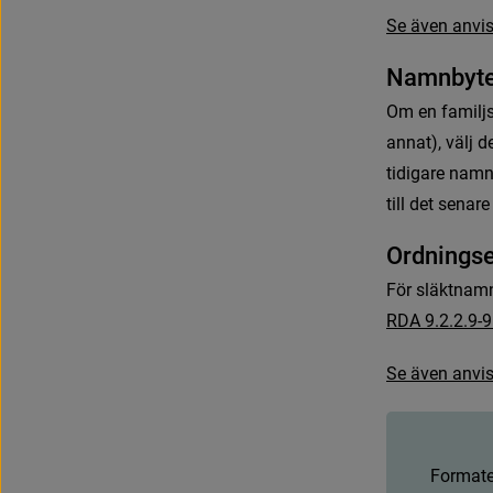
S
e
ä
v
e
n
a
n
v
i
N
a
m
n
b
y
t
O
m
e
n
f
a
m
i
l
j
a
n
n
a
t
)
,
v
ä
l
j
d
t
i
d
i
g
a
r
e
n
a
m
t
i
l
l
d
e
t
s
e
n
a
r
e
O
r
d
n
i
n
g
s
F
ö
r
s
l
ä
k
t
n
a
m
R
D
A
9
.
2
.
2
.
9
-
9
S
e
ä
v
e
n
a
n
v
i
F
o
r
m
a
t