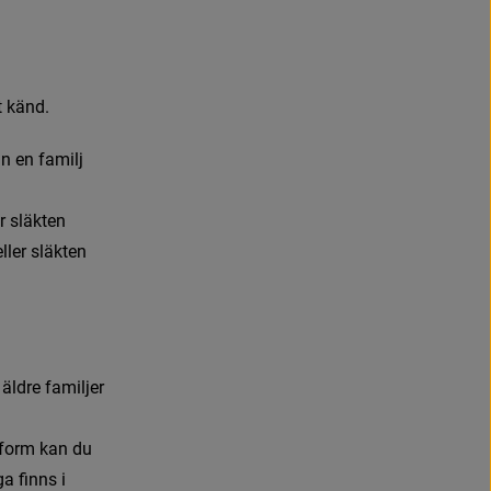
plats, öppnas i nytt fönster
)
t
k
ä
n
d
.
m
n
e
n
f
a
m
i
l
j
n
y
t
t
f
ö
n
s
t
e
r
.
er släkten
ller släkten
ä
l
d
r
e
f
a
m
i
l
j
e
r
f
o
r
m
k
a
n
d
u
g
a
f
n
n
s
i