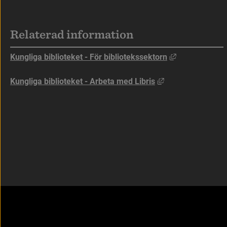
Sidfot
Relaterad information
Länk till anna
Kungliga biblioteket - För bibliotekssektorn
Länk till annan w
Kungliga biblioteket - Arbeta med Libris