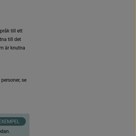
p
r
å
k
t
i
l
l
e
t
t
t
n
a
t
i
l
l
d
e
t
m
ä
r
k
n
u
t
n
a
t
t
f
ö
n
s
t
e
r
.
p
e
r
s
o
n
e
r
,
s
e
e
d
a
n
.