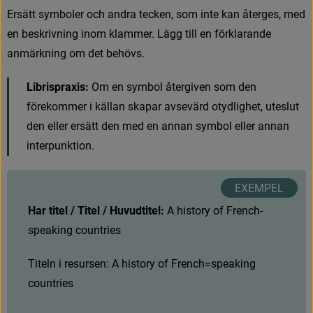
E
r
s
ä
t
t
s
y
m
b
o
l
e
r
o
c
h
a
n
d
r
a
t
e
c
k
e
n
,
s
o
m
i
n
t
e
k
a
n
å
t
e
r
g
e
s
,
m
e
d
e
n
b
e
s
k
r
i
v
n
i
n
g
i
n
o
m
k
l
a
m
m
e
r
.
L
ä
g
g
t
i
l
l
e
n
f
ö
r
k
l
a
r
a
n
d
e
a
n
m
ä
r
k
n
i
n
g
o
m
d
e
t
b
e
h
ö
v
s
.
Librispraxis:
O
m
e
n
s
y
m
b
o
l
å
t
e
r
g
i
v
e
n
s
o
m
d
e
n
f
ö
r
e
k
o
m
m
e
r
i
k
ä
l
l
a
n
s
k
a
p
a
r
a
v
s
e
v
ä
r
d
o
t
y
d
l
i
g
h
e
t
,
u
t
e
s
l
u
t
d
e
n
e
l
l
e
r
e
r
s
ä
t
t
d
e
n
m
e
d
e
n
a
n
n
a
n
s
y
m
b
o
l
e
l
l
e
r
a
n
n
a
n
i
n
t
e
r
p
u
n
k
t
i
o
n
.
Har titel / Titel / Huvudtitel: 
A
h
i
s
t
o
r
y
o
f
F
r
e
n
c
h
-
s
p
e
a
k
i
n
g
c
o
u
n
t
r
i
e
s
T
i
t
e
l
n
i
r
e
s
u
r
s
e
n
:
A
h
i
s
t
o
r
y
o
f
F
r
e
n
c
h
=
s
p
e
a
k
i
n
g
c
o
u
n
t
r
i
e
s