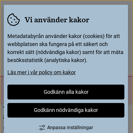
Vi använder kakor
Metadatabyrån använder kakor (cookies) för att
webbplatsen ska fungera på ett säkert och
korrekt sätt (nödvändiga kakor) samt för att mäta
Startsida
Generella anvisningar - RDA
/
/
besöksstatistik (analytiska kakor).
Manifestation (Instans)
Skrivregler i RDA
/
/
För katalogisatörer
För leverantörer
Läs mer i vår policy om kakor
Återge uppgifter som de är angivna i manifestationen
(transcription)
Metadatabyrån
Sök
Godkänn alla kakor
Meny
Å
t
e
r
g
e
u
p
p
g
i
f
t
e
r
s
o
m
d
e
ä
r
Godkänn nödvändiga kakor
a
n
g
i
v
n
a
i
m
a
n
i
f
e
s
t
a
t
i
o
n
e
n
(
t
r
a
n
s
c
r
i
p
t
i
o
n
)
Anpassa inställningar