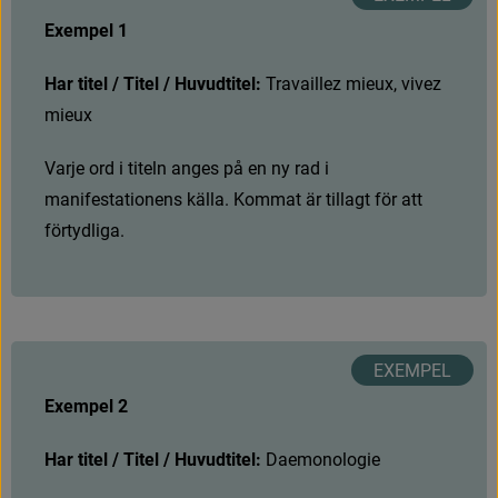
Exempel 1
Har titel / Titel / Huvudtitel: 
T
r
a
v
a
i
l
l
e
z
m
i
e
u
x
,
v
i
v
e
z
m
i
e
u
x
V
a
r
j
e
o
r
d
i
t
i
t
e
l
n
a
n
g
e
s
p
å
e
n
n
y
r
a
d
i
m
a
n
i
f
e
s
t
a
t
i
o
n
e
n
s
k
ä
l
l
a
.
K
o
m
m
a
t
ä
r
t
i
l
l
a
g
t
f
ö
r
a
t
t
f
ö
r
t
y
d
l
i
g
a
.
Exempel 2
Har titel / Titel / Huvudtitel: 
D
a
e
m
o
n
o
l
o
g
i
e