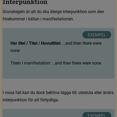
I
n
t
e
r
p
u
n
k
t
i
o
n
G
r
u
n
d
r
e
g
e
l
n
ä
r
a
t
t
d
u
s
k
a
å
t
e
r
g
e
i
n
t
e
r
p
u
n
k
t
i
o
n
s
o
m
d
e
n
f
ö
r
e
k
o
m
m
e
r
i
k
ä
l
l
a
n
i
m
a
n
i
f
e
s
t
a
t
i
o
n
e
n
.
Har titel / Titel / Huvudtitel: 
…
a
n
d
t
h
e
n
t
h
e
r
e
w
e
r
e
n
o
n
e
T
i
t
e
l
n
i
m
a
n
i
f
e
s
t
a
t
i
o
n
:
…
a
n
d
t
h
e
n
t
h
e
r
e
w
e
r
e
n
o
n
e
I
v
i
s
s
a
f
a
l
l
k
a
n
d
u
d
o
c
k
b
e
h
ö
v
a
l
ä
g
g
a
t
i
l
l
,
u
t
e
s
l
u
t
a
e
l
l
e
r
ä
n
d
r
a
i
n
t
e
r
p
u
n
k
t
i
o
n
f
ö
r
a
t
t
f
ö
r
t
y
d
l
i
g
a
.