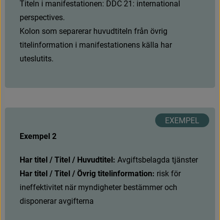
T
i
t
e
l
n
i
m
a
n
i
f
e
s
t
a
t
i
o
n
e
n
:
D
D
C
2
1
:
i
n
t
e
r
n
a
t
i
o
n
a
l
p
e
r
s
p
e
c
t
i
v
e
s
.
Kolon som separerar huvudtiteln från övrig 
titelinformation i manifestationens källa har 
uteslutits.
Exempel 2
Har titel / Titel / Huvudtitel:
A
v
g
i
f
t
s
b
e
l
a
g
d
a
t
j
ä
n
s
t
e
r
Har titel / Titel / Övrig titelinformation: 
risk för 
ineffektivitet när myndigheter bestämmer och 
disponerar avgifterna