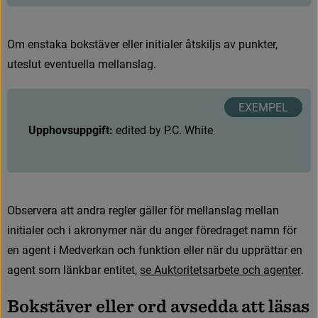
O
m
e
n
s
t
a
k
a
b
o
k
s
t
ä
v
e
r
e
l
l
e
r
i
n
i
t
i
a
l
e
r
å
t
s
k
i
l
j
s
a
v
p
u
n
k
t
e
r
,
u
t
e
s
l
u
t
e
v
e
n
t
u
e
l
l
a
m
e
l
l
a
n
s
l
a
g
.
Upphovsuppgift: 
e
d
i
t
e
d
b
y
P
.
C
.
W
h
i
t
e
O
b
s
e
r
v
e
r
a
a
t
t
a
n
d
r
a
r
e
g
l
e
r
g
ä
l
l
e
r
f
ö
r
m
e
l
l
a
n
s
l
a
g
m
e
l
l
a
n
i
n
i
t
i
a
l
e
r
o
c
h
i
a
k
r
o
n
y
m
e
r
n
ä
r
d
u
a
n
g
e
r
f
ö
r
e
d
r
a
g
e
t
n
a
m
n
f
ö
r
e
n
a
g
e
n
t
i
M
e
d
v
e
r
k
a
n
o
c
h
f
u
n
k
t
i
o
n
e
l
l
e
r
n
ä
r
d
u
u
p
p
r
ä
t
t
a
r
e
n
a
g
e
n
t
s
o
m
l
ä
n
k
b
a
r
e
n
t
i
t
e
t
,
s
e
A
u
k
t
o
r
i
t
e
t
s
a
r
b
e
t
e
o
c
h
a
g
e
n
t
e
r
.
B
o
k
s
t
ä
v
e
r
e
l
l
e
r
o
r
d
a
v
s
e
d
d
a
a
t
t
l
ä
s
a
s