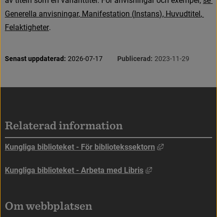
a
v
t
i
t
e
l
n
s
o
m
e
n
v
a
r
i
a
n
t
t
i
t
e
l
.
F
ö
r
a
n
v
i
s
n
i
n
g
a
r
o
c
h
e
x
e
m
p
e
l
,
s
e
G
e
n
e
r
e
l
l
a
a
n
v
i
s
n
i
n
g
a
r
,
M
a
n
i
f
e
s
t
a
t
i
o
n
(
I
n
s
t
a
n
s
)
,
H
u
v
u
d
t
i
t
e
l
,
F
e
l
a
k
t
i
g
h
e
t
e
r
.
S
i
d
i
n
f
o
r
m
a
t
i
o
n
Senast uppdaterad:
2026-07-17
Publicerad:
2023-11-29
Sidfot
Relaterad information
Länk till annan
Kungliga biblioteket - För bibliotekssektorn
Länk till annan web
Kungliga biblioteket - Arbeta med Libris
Om webbplatsen