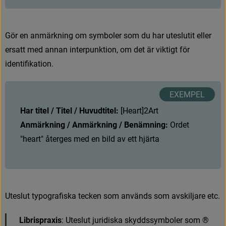
G
ö
r
e
n
a
n
m
ä
r
k
n
i
n
g
o
m
s
y
m
b
o
l
e
r
s
o
m
d
u
h
a
r
u
t
e
s
l
u
t
i
t
e
l
l
e
r
e
r
s
a
t
t
m
e
d
a
n
n
a
n
i
n
t
e
r
p
u
n
k
t
i
o
n
,
o
m
d
e
t
ä
r
v
i
k
t
i
g
t
f
ö
r
i
d
e
n
t
i
f
k
a
t
i
o
n
.
Har titel / Titel / Huvudtitel: 
[
H
e
a
r
t
]
2
A
r
t
Anmärkning / Anmärkning / Benämning:
 Ordet 
"heart" återges med en bild av ett hjärta
U
t
e
s
l
u
t
t
y
p
o
g
r
a
f
s
k
a
t
e
c
k
e
n
s
o
m
a
n
v
ä
n
d
s
s
o
m
a
v
s
k
i
l
j
a
r
e
e
t
c
.
Librispraxis
:
U
t
e
s
l
u
t
j
u
r
i
d
i
s
k
a
s
k
y
d
d
s
s
y
m
b
o
l
e
r
s
o
m
®