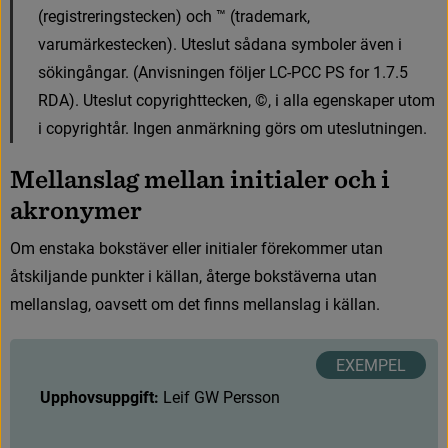
(
r
e
g
i
s
t
r
e
r
i
n
g
s
t
e
c
k
e
n
)
o
c
h
™
(
t
r
a
d
e
m
a
r
k
,
v
a
r
u
m
ä
r
k
e
s
t
e
c
k
e
n
)
.
U
t
e
s
l
u
t
s
å
d
a
n
a
s
y
m
b
o
l
e
r
ä
v
e
n
i
s
ö
k
i
n
g
å
n
g
a
r
.
(
A
n
v
i
s
n
i
n
g
e
n
f
ö
l
j
e
r
L
C
-
P
C
C
P
S
f
o
r
1
.
7
.
5
R
D
A
)
.
U
t
e
s
l
u
t
c
o
p
y
r
i
g
h
t
t
e
c
k
e
n
,
©
,
i
a
l
l
a
e
g
e
n
s
k
a
p
e
r
u
t
o
m
i
c
o
p
y
r
i
g
h
t
å
r
.
I
n
g
e
n
a
n
m
ä
r
k
n
i
n
g
g
ö
r
s
o
m
u
t
e
s
l
u
t
n
i
n
g
e
n
.
M
e
l
l
a
n
s
l
a
g
m
e
l
l
a
n
i
n
i
t
i
a
l
e
r
o
c
h
i
a
k
r
o
n
y
m
e
r
O
m
e
n
s
t
a
k
a
b
o
k
s
t
ä
v
e
r
e
l
l
e
r
i
n
i
t
i
a
l
e
r
f
ö
r
e
k
o
m
m
e
r
u
t
a
n
å
t
s
k
i
l
j
a
n
d
e
p
u
n
k
t
e
r
i
k
ä
l
l
a
n
,
å
t
e
r
g
e
b
o
k
s
t
ä
v
e
r
n
a
u
t
a
n
m
e
l
l
a
n
s
l
a
g
,
o
a
v
s
e
t
t
o
m
d
e
t
f
n
n
s
m
e
l
l
a
n
s
l
a
g
i
k
ä
l
l
a
n
.
Upphovsuppgift: 
L
e
i
f
G
W
P
e
r
s
s
o
n