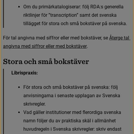
O
m
d
u
p
r
i
m
ä
r
k
a
t
a
l
o
g
i
s
e
r
a
r
:
f
ö
l
j
R
D
A
:
s
g
e
n
e
r
e
l
l
a
r
i
k
t
l
i
n
j
e
r
f
ö
r
”
t
r
a
n
s
c
r
i
p
t
i
o
n
”
s
a
m
t
d
e
t
s
v
e
n
s
k
a
t
i
l
l
ä
g
g
e
t
f
ö
r
s
t
o
r
a
o
c
h
s
m
å
b
o
k
s
t
ä
v
e
r
p
å
s
v
e
n
s
k
a
.
F
ö
r
t
a
l
a
n
g
i
v
n
a
m
e
d
s
i
f
f
r
o
r
e
l
l
e
r
m
e
d
b
o
k
s
t
ä
v
e
r
,
s
e
Å
t
e
r
g
e
t
a
l
a
n
g
i
v
n
a
m
e
d
s
i
f
f
r
o
r
e
l
l
e
r
m
e
d
b
o
k
s
t
ä
v
e
r
.
S
t
o
r
a
o
c
h
s
m
å
b
o
k
s
t
ä
v
e
r
Librispraxis: 
F
ö
r
s
t
o
r
a
o
c
h
s
m
å
b
o
k
s
t
ä
v
e
r
p
å
s
v
e
n
s
k
a
:
f
ö
l
j
a
n
v
i
s
n
i
n
g
a
r
n
a
i
s
e
n
a
s
t
e
u
p
p
l
a
g
a
n
a
v
S
v
e
n
s
k
a
s
k
r
i
v
r
e
g
l
e
r
.
V
a
d
g
ä
l
l
e
r
i
n
s
t
i
t
u
t
i
o
n
e
r
m
e
d
f
e
r
o
r
d
i
g
a
s
v
e
n
s
k
a
n
a
m
n
f
ö
l
j
e
r
d
u
a
v
p
r
a
k
t
i
s
k
a
s
k
ä
l
i
a
l
l
m
ä
n
h
e
t
h
u
v
u
d
r
e
g
e
l
n
i
S
v
e
n
s
k
a
s
k
r
i
v
r
e
g
l
e
r
:
s
k
r
i
v
e
n
d
a
s
t