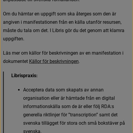
O
m
d
u
h
ä
m
t
a
r
e
n
u
p
p
g
i
f
t
s
o
m
s
k
a
å
t
e
r
g
e
s
s
o
m
d
e
n
ä
r
a
n
g
i
v
e
n
i
m
a
n
i
f
e
s
t
a
t
i
o
n
e
n
f
r
å
n
e
n
k
ä
l
l
a
u
t
a
n
f
ö
r
r
e
s
u
r
s
e
n
,
m
å
s
t
e
d
u
t
a
l
a
o
m
d
e
t
.
I
L
i
b
r
i
s
g
ö
r
d
u
d
e
t
g
e
n
o
m
a
t
t
k
l
a
m
r
a
u
p
p
g
i
f
t
e
n
.
L
ä
s
m
e
r
o
m
k
ä
l
l
o
r
f
ö
r
b
e
s
k
r
i
v
n
i
n
g
e
n
a
v
e
n
m
a
n
i
f
e
s
t
a
t
i
o
n
i
d
o
k
u
m
e
n
t
e
t
K
ä
l
l
o
r
f
ö
r
b
e
s
k
r
i
v
n
i
n
g
e
n
.
Librispraxis: 
A
c
c
e
p
t
e
r
a
d
a
t
a
s
o
m
s
k
a
p
a
t
s
a
v
a
n
n
a
n
o
r
g
a
n
i
s
a
t
i
o
n
e
l
l
e
r
ä
r
h
ä
m
t
a
d
e
f
r
å
n
e
n
d
i
g
i
t
a
l
i
n
f
o
r
m
a
t
i
o
n
s
k
ä
l
l
a
s
o
m
d
e
ä
r
e
l
l
e
r
f
ö
l
j
R
D
A
:
s
g
e
n
e
r
e
l
l
a
r
i
k
t
l
i
n
j
e
r
f
ö
r
”
t
r
a
n
s
c
r
i
p
t
i
o
n
”
s
a
m
t
d
e
t
s
v
e
n
s
k
a
t
i
l
l
ä
g
g
e
t
f
ö
r
s
t
o
r
a
o
c
h
s
m
å
b
o
k
s
t
ä
v
e
r
p
å
s
v
e
n
s
k
a
.