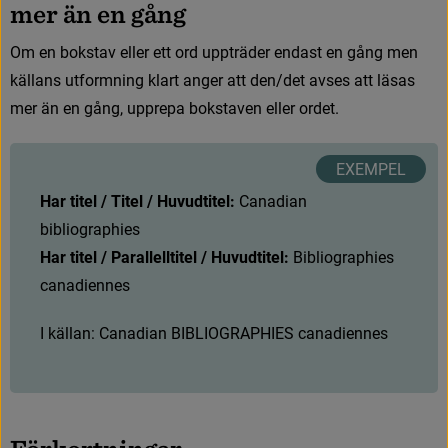
m
e
r
ä
n
e
n
g
å
n
g
O
m
e
n
b
o
k
s
t
a
v
e
l
l
e
r
e
t
t
o
r
d
u
p
p
t
r
ä
d
e
r
e
n
d
a
s
t
e
n
g
å
n
g
m
e
n
k
ä
l
l
a
n
s
u
t
f
o
r
m
n
i
n
g
k
l
a
r
t
a
n
g
e
r
a
t
t
d
e
n
/
d
e
t
a
v
s
e
s
a
t
t
l
ä
s
a
s
m
e
r
ä
n
e
n
g
å
n
g
,
u
p
p
r
e
p
a
b
o
k
s
t
a
v
e
n
e
l
l
e
r
o
r
d
e
t
.
Har titel / Titel / Huvudtitel: 
C
a
n
a
d
i
a
n
b
i
b
l
i
o
g
r
a
p
h
i
e
s
Har titel / Parallelltitel / Huvudtitel: 
Bibliographies 
canadiennes
I
k
ä
l
l
a
n
:
C
a
n
a
d
i
a
n
B
I
B
L
I
O
G
R
A
P
H
I
E
S
c
a
n
a
d
i
e
n
n
e
s