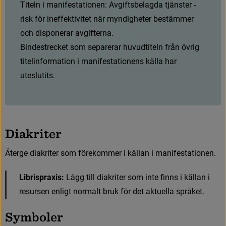
T
i
t
e
l
n
i
m
a
n
i
f
e
s
t
a
t
i
o
n
e
n
:
A
v
g
i
f
t
s
b
e
l
a
g
d
a
t
j
ä
n
s
t
e
r
-
r
i
s
k
f
ö
r
i
n
e
f
f
e
k
t
i
v
i
t
e
t
n
ä
r
m
y
n
d
i
g
h
e
t
e
r
b
e
s
t
ä
m
m
e
r
o
c
h
d
i
s
p
o
n
e
r
a
r
a
v
g
i
f
t
e
r
n
a
.
Bindestrecket som separerar huvudtiteln från övrig 
titelinformation i manifestationens källa har 
uteslutits.
D
i
a
k
r
i
t
e
r
Å
t
e
r
g
e
d
i
a
k
r
i
t
e
r
s
o
m
f
ö
r
e
k
o
m
m
e
r
i
k
ä
l
l
a
n
i
m
a
n
i
f
e
s
t
a
t
i
o
n
e
n
.
Librispraxis:
L
ä
g
g
t
i
l
l
d
i
a
k
r
i
t
e
r
s
o
m
i
n
t
e
f
n
n
s
i
k
ä
l
l
a
n
i
r
e
s
u
r
s
e
n
e
n
l
i
g
t
n
o
r
m
a
l
t
b
r
u
k
f
ö
r
d
e
t
a
k
t
u
e
l
l
a
s
p
r
å
k
e
t
.
S
y
m
b
o
l
e
r