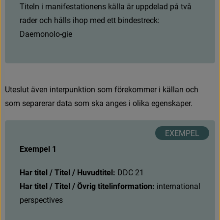
T
i
t
e
l
n
i
m
a
n
i
f
e
s
t
a
t
i
o
n
e
n
s
k
ä
l
l
a
ä
r
u
p
p
d
e
l
a
d
p
å
t
v
å
r
a
d
e
r
o
c
h
h
å
l
l
s
i
h
o
p
m
e
d
e
t
t
b
i
n
d
e
s
t
r
e
c
k
:
D
a
e
m
o
n
o
l
o
-
g
i
e
U
t
e
s
l
u
t
ä
v
e
n
i
n
t
e
r
p
u
n
k
t
i
o
n
s
o
m
f
ö
r
e
k
o
m
m
e
r
i
k
ä
l
l
a
n
o
c
h
s
o
m
s
e
p
a
r
e
r
a
r
d
a
t
a
s
o
m
s
k
a
a
n
g
e
s
i
o
l
i
k
a
e
g
e
n
s
k
a
p
e
r
.
Exempel 1
Har titel / Titel / Huvudtitel: 
D
D
C
2
1
Har titel / Titel / Övrig titelinformation: 
international 
perspectives