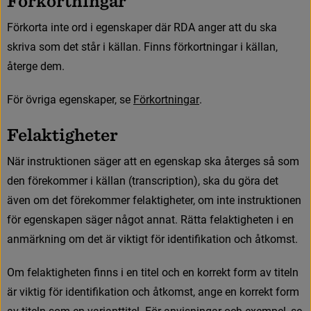
F
ö
r
k
o
r
t
n
i
n
g
a
r
F
ö
r
k
o
r
t
a
i
n
t
e
o
r
d
i
e
g
e
n
s
k
a
p
e
r
d
ä
r
R
D
A
a
n
g
e
r
a
t
t
d
u
s
k
a
s
k
r
i
v
a
s
o
m
d
e
t
s
t
å
r
i
k
ä
l
l
a
n
.
F
i
n
n
s
f
ö
r
k
o
r
t
n
i
n
g
a
r
i
k
ä
l
l
a
n
,
å
t
e
r
g
e
d
e
m
.
F
ö
r
ö
v
r
i
g
a
e
g
e
n
s
k
a
p
e
r
,
s
e
F
ö
r
k
o
r
t
n
i
n
g
a
r
.
F
e
l
a
k
t
i
g
h
e
t
e
r
N
ä
r
i
n
s
t
r
u
k
t
i
o
n
e
n
s
ä
g
e
r
a
t
t
e
n
e
g
e
n
s
k
a
p
s
k
a
å
t
e
r
g
e
s
s
å
s
o
m
d
e
n
f
ö
r
e
k
o
m
m
e
r
i
k
ä
l
l
a
n
(
t
r
a
n
s
c
r
i
p
t
i
o
n
)
,
s
k
a
d
u
g
ö
r
a
d
e
t
ä
v
e
n
o
m
d
e
t
f
ö
r
e
k
o
m
m
e
r
f
e
l
a
k
t
i
g
h
e
t
e
r
,
o
m
i
n
t
e
i
n
s
t
r
u
k
t
i
o
n
e
n
f
ö
r
e
g
e
n
s
k
a
p
e
n
s
ä
g
e
r
n
å
g
o
t
a
n
n
a
t
.
R
ä
t
t
a
f
e
l
a
k
t
i
g
h
e
t
e
n
i
e
n
a
n
m
ä
r
k
n
i
n
g
o
m
d
e
t
ä
r
v
i
k
t
i
g
t
f
ö
r
i
d
e
n
t
i
f
k
a
t
i
o
n
o
c
h
å
t
k
o
m
s
t
.
O
m
f
e
l
a
k
t
i
g
h
e
t
e
n
f
n
n
s
i
e
n
t
i
t
e
l
o
c
h
e
n
k
o
r
r
e
k
t
f
o
r
m
a
v
t
i
t
e
l
n
ä
r
v
i
k
t
i
g
f
ö
r
i
d
e
n
t
i
f
k
a
t
i
o
n
o
c
h
å
t
k
o
m
s
t
,
a
n
g
e
e
n
k
o
r
r
e
k
t
f
o
r
m