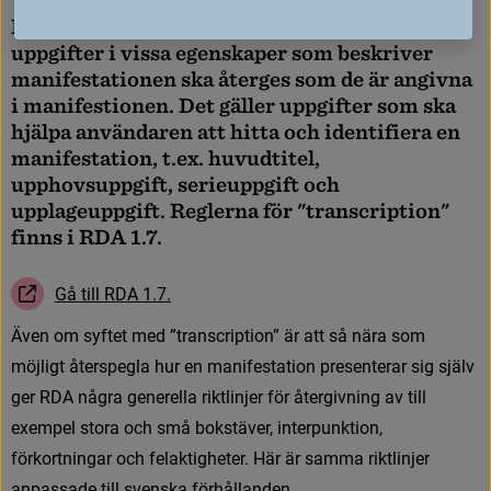
RDA:s begrepp ”transcription” innebär att 
uppgifter i vissa egenskaper som beskriver 
manifestationen ska återges som de är angivna 
i manifestionen. Det gäller uppgifter som ska 
hjälpa användaren att hitta och identifiera en 
manifestation, t.ex. huvudtitel, 
upphovsuppgift, serieuppgift och 
upplageuppgift. Reglerna för "transcription" 
finns i RDA 1.7.
G
å
t
i
l
l
R
D
A
1
.
7
.
(
L
ä
n
k
t
i
l
l
a
n
n
a
n
w
e
b
b
p
l
a
t
s
,
ö
p
p
n
a
s
i
n
y
t
t
f
ö
n
s
t
e
r
)
Länk till ann
Ä
v
e
n
o
m
s
y
f
t
e
t
m
e
d
”
t
r
a
n
s
c
r
i
p
t
i
o
n
”
ä
r
a
t
t
s
å
n
ä
r
a
s
o
m
m
ö
j
l
i
g
t
å
t
e
r
s
p
e
g
l
a
h
u
r
e
n
m
a
n
i
f
e
s
t
a
t
i
o
n
p
r
e
s
e
n
t
e
r
a
r
s
i
g
s
j
ä
l
v
g
e
r
R
D
A
n
å
g
r
a
g
e
n
e
r
e
l
l
a
r
i
k
t
l
i
n
j
e
r
f
ö
r
å
t
e
r
g
i
v
n
i
n
g
a
v
t
i
l
l
e
x
e
m
p
e
l
s
t
o
r
a
o
c
h
s
m
å
b
o
k
s
t
ä
v
e
r
,
i
n
t
e
r
p
u
n
k
t
i
o
n
,
f
ö
r
k
o
r
t
n
i
n
g
a
r
o
c
h
f
e
l
a
k
t
i
g
h
e
t
e
r
.
H
ä
r
ä
r
s
a
m
m
a
r
i
k
t
l
i
n
j
e
r
a
n
p
a
s
s
a
d
e
t
i
l
l
s
v
e
n
s
k
a
f
ö
r
h
å
l
l
a
n
d
e
n
.