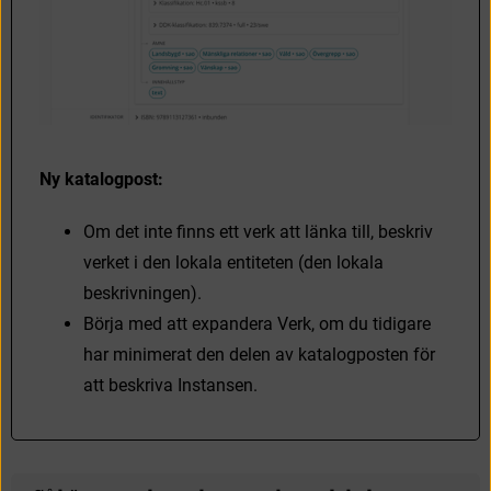
Ny katalogpost:
O
m
d
e
t
i
n
t
e
f
n
n
s
e
t
t
v
e
r
k
a
t
t
l
ä
n
k
a
t
i
l
l
,
b
e
s
k
r
i
v
v
e
r
k
e
t
i
d
e
n
l
o
k
a
l
a
e
n
t
i
t
e
t
e
n
(
d
e
n
l
o
k
a
l
a
b
e
s
k
r
i
v
n
i
n
g
e
n
)
.
B
ö
r
j
a
m
e
d
a
t
t
e
x
p
a
n
d
e
r
a
V
e
r
k
,
o
m
d
u
t
i
d
i
g
a
r
e
h
a
r
m
i
n
i
m
e
r
a
t
d
e
n
d
e
l
e
n
a
v
k
a
t
a
l
o
g
p
o
s
t
e
n
f
ö
r
a
t
t
b
e
s
k
r
i
v
a
I
n
s
t
a
n
s
e
n
.