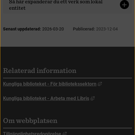
S
å
h
ä
r
e
x
p
a
n
d
e
r
a
r
d
u
e
t
t
v
e
r
k
s
o
m
l
o
k
a
l
e
n
t
i
t
e
t
S
i
d
i
n
f
o
r
m
a
t
i
o
n
Senast uppdaterad:
2026-03-20
Publicerad:
2023-12-04
Sidfot
Relaterad information
Länk till annan
Kungliga biblioteket - För bibliotekssektorn
Länk till annan web
Kungliga biblioteket - Arbeta med Libris
Om webbplatsen
Länk till annan webbplats, öppna
Tillgänglighetsredogörelse