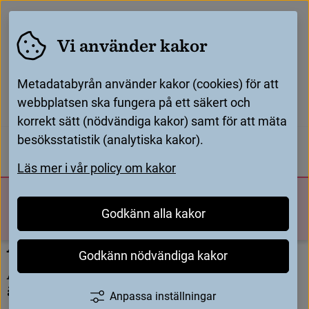
Vi använder kakor
Metadatabyrån använder kakor (cookies) för att
webbplatsen ska fungera på ett säkert och
korrekt sätt (nödvändiga kakor) samt för att mäta
Startsida
Generella anvisningar - RDA
/
/
besöksstatistik (analytiska kakor).
Verk och uttryck
/
För katalogisatörer
För leverantörer
Läs mer i vår policy om kakor
Egenskaper som beskriver verk och uttryck
/
Arrangemang
Metadatabyrån
Sök
Godkänn alla kakor
Meny
A
r
r
a
n
g
e
m
a
n
g
Godkänn nödvändiga kakor
A
r
r
a
n
g
e
m
a
n
g
(
R
D
A
6
.
1
8
.
1
.
4
)
a
n
g
e
r
o
m
u
t
t
r
y
c
k
e
t
ä
r
e
t
t
r
e
s
u
l
t
a
t
a
v
ä
n
d
r
a
d
b
e
s
ä
t
t
n
i
n
g
.
Anpassa inställningar