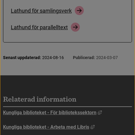
L
a
t
h
u
n
d
f
ö
r
s
a
m
l
i
n
g
s
v
e
r
k
L
a
t
h
u
n
d
f
ö
r
p
a
r
a
l
l
e
l
l
t
e
x
t
S
i
d
i
n
f
o
r
m
a
t
i
o
n
Senast uppdaterad:
2024-08-16
Publicerad:
2024-03-07
Sidfot
Relaterad information
Länk till annan
Kungliga biblioteket - För bibliotekssektorn
Länk till annan web
Kungliga biblioteket - Arbeta med Libris