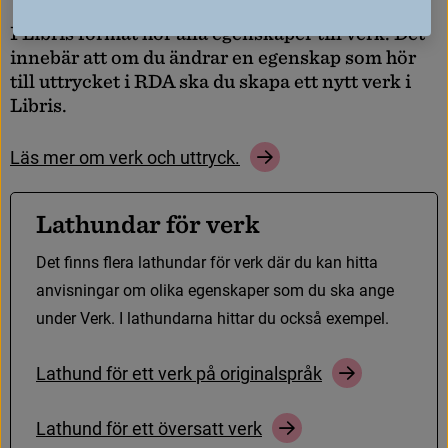
I
L
i
b
r
i
s
f
o
r
m
a
t
h
ö
r
a
l
l
a
e
g
e
n
s
k
a
p
e
r
t
i
l
l
v
e
r
k
.
D
e
t
i
n
n
e
b
ä
r
a
t
t
o
m
d
u
ä
n
d
r
a
r
e
n
e
g
e
n
s
k
a
p
s
o
m
h
ö
r
t
i
l
l
u
t
t
r
y
c
k
e
t
i
R
D
A
s
k
a
d
u
s
k
a
p
a
e
t
t
n
y
t
t
v
e
r
k
i
L
i
b
r
i
s
.
L
ä
s
m
e
r
o
m
v
e
r
k
o
c
h
u
t
t
r
y
c
k
.
L
a
t
h
u
n
d
a
r
f
ö
r
v
e
r
k
D
e
t
f
n
n
s
f
e
r
a
l
a
t
h
u
n
d
a
r
f
ö
r
v
e
r
k
d
ä
r
d
u
k
a
n
h
i
t
t
a
a
n
v
i
s
n
i
n
g
a
r
o
m
o
l
i
k
a
e
g
e
n
s
k
a
p
e
r
s
o
m
d
u
s
k
a
a
n
g
e
u
n
d
e
r
V
e
r
k
.
I
l
a
t
h
u
n
d
a
r
n
a
h
i
t
t
a
r
d
u
o
c
k
s
å
e
x
e
m
p
e
l
.
L
a
t
h
u
n
d
f
ö
r
e
t
t
v
e
r
k
p
å
o
r
i
g
i
n
a
l
s
p
r
å
k
L
a
t
h
u
n
d
f
ö
r
e
t
t
ö
v
e
r
s
a
t
t
v
e
r
k