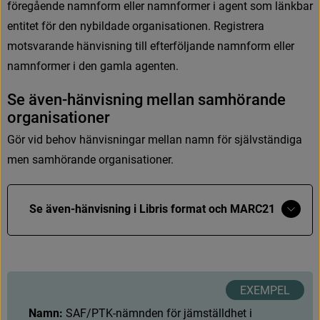
föregående namnform eller namnformer i agent som länkbar 
entitet för den nybildade organisationen. Registrera 
motsvarande hänvisning till efterföljande namnform eller 
namnformer i den gamla agenten.
S
e
ä
v
e
n
-
h
ä
n
v
i
s
n
i
n
g
m
e
l
l
a
n
s
a
m
h
ö
r
a
n
d
e
o
r
g
a
n
i
s
a
t
i
o
n
e
r
G
ö
r
v
i
d
b
e
h
o
v
h
ä
n
v
i
s
n
i
n
g
a
r
m
e
l
l
a
n
n
a
m
n
f
ö
r
s
j
ä
l
v
s
t
ä
n
d
i
g
a
m
e
n
s
a
m
h
ö
r
a
n
d
e
o
r
g
a
n
i
s
a
t
i
o
n
e
r
.
Visa
Se även-hänvisning i Libris format och MARC21
mer
Libris format
N
a
m
n
S
e
ä
v
e
n
Namn:
S
A
F
/
P
T
K
-
n
ä
m
n
d
e
n
f
ö
r
j
ä
m
s
t
ä
l
l
d
h
e
t
i