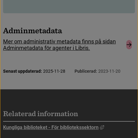
A
d
m
i
n
m
e
t
a
d
a
t
a
M
e
r
o
m
a
d
m
i
n
i
s
t
r
a
t
i
v
m
e
t
a
d
a
t
a
f
n
n
s
p
å
s
i
d
a
n
A
d
m
i
n
m
e
t
a
d
a
t
a
f
ö
r
a
g
e
n
t
e
r
i
L
i
b
r
i
s
.
S
i
d
i
n
f
o
r
m
a
t
i
o
n
Senast uppdaterad:
2025-11-28
Publicerad:
2023-11-20
Sidfot
Relaterad information
Länk till annan
Kungliga biblioteket - För bibliotekssektorn