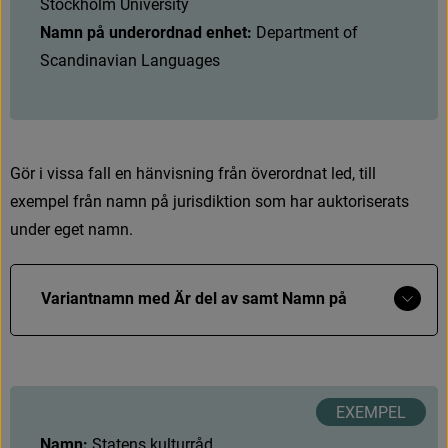
Stockholm University
4
1
0
2
/
_
#
a
Namn på underordnad enhet:
 Department of 
4
1
0
2
/
_
#
a
.
#
b
Scandinavian Languages
G
ö
r
i
v
i
s
s
a
f
a
l
l
e
n
h
ä
n
v
i
s
n
i
n
g
f
r
å
n
ö
v
e
r
o
r
d
n
a
t
l
e
d
,
t
i
l
l
e
x
e
m
p
e
l
f
r
å
n
n
a
m
n
p
å
j
u
r
i
s
d
i
k
t
i
o
n
s
o
m
h
a
r
a
u
k
t
o
r
i
s
e
r
a
t
s
u
n
d
e
r
e
g
e
t
n
a
m
n
.
Visa
Variantnamn med Är del av samt Namn på 
mer
underordnad enhet i Libris format och MARC21
Libris format
N
a
m
n
Namn:
S
t
a
t
e
n
s
k
u
l
t
u
r
r
å
d