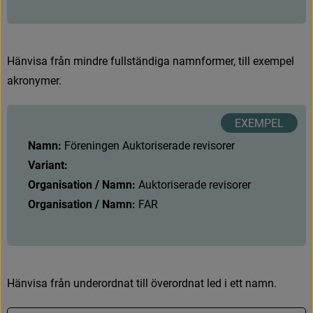
H
ä
n
v
i
s
a
f
r
å
n
m
i
n
d
r
e
f
u
l
l
s
t
ä
n
d
i
g
a
n
a
m
n
f
o
r
m
e
r
,
t
i
l
l
e
x
e
m
p
e
l
a
k
r
o
n
y
m
e
r
.
Namn:
F
ö
r
e
n
i
n
g
e
n
A
u
k
t
o
r
i
s
e
r
a
d
e
r
e
v
i
s
o
r
e
r
Variant:
Organisation / Namn: 
Auktoriserade revisorer
Organisation / Namn: 
FAR
H
ä
n
v
i
s
a
f
r
å
n
u
n
d
e
r
o
r
d
n
a
t
t
i
l
l
ö
v
e
r
o
r
d
n
a
t
l
e
d
i
e
t
t
n
a
m
n
.