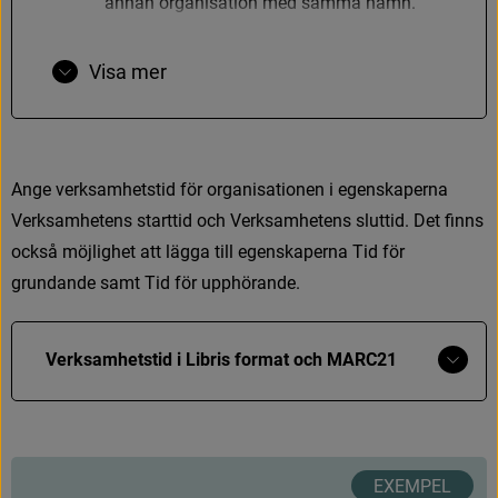
a
n
n
a
n
o
r
g
a
n
i
s
a
t
i
o
n
m
e
d
s
a
m
m
a
n
a
m
n
.
Visa mer
A
n
g
e
v
e
r
k
s
a
m
h
e
t
s
t
i
d
f
ö
r
o
r
g
a
n
i
s
a
t
i
o
n
e
n
i
e
g
e
n
s
k
a
p
e
r
n
a
V
e
r
k
s
a
m
h
e
t
e
n
s
s
t
a
r
t
t
i
d
o
c
h
V
e
r
k
s
a
m
h
e
t
e
n
s
s
l
u
t
t
i
d
.
D
e
t
f
n
n
s
o
c
k
s
å
m
ö
j
l
i
g
h
e
t
a
t
t
l
ä
g
g
a
t
i
l
l
e
g
e
n
s
k
a
p
e
r
n
a
T
i
d
f
ö
r
g
r
u
n
d
a
n
d
e
s
a
m
t
T
i
d
f
ö
r
u
p
p
h
ö
r
a
n
d
e
.
Visa
Verksamhetstid i Libris format och MARC21
mer
Libris format
N
a
m
n
eller