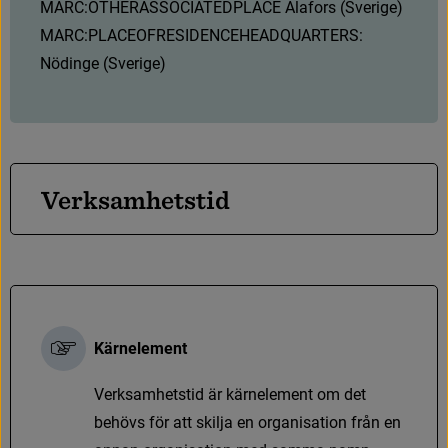
1
1
0
2
/
_
#
a
MARC:OTHERASSOCIATEDPLACE Alafors (Sverige)
3
7
0
#
c
(
a
s
s
o
c
i
e
r
a
t
l
a
n
d
)
#
e
MARC:PLACEOFRESIDENCEHEADQUARTERS: 
(
v
e
r
k
s
a
m
h
e
t
s
-
/
b
o
s
t
a
d
s
o
r
t
)
#
f
(
ö
v
r
i
g
Nödinge (Sverige)
a
s
s
o
c
i
e
r
a
d
o
r
t
)
V
e
r
k
s
a
m
h
e
t
s
t
i
d
Kärnelement
V
e
r
k
s
a
m
h
e
t
s
t
i
d
ä
r
k
ä
r
n
e
l
e
m
e
n
t
o
m
d
e
t
b
e
h
ö
v
s
f
ö
r
a
t
t
s
k
i
l
j
a
e
n
o
r
g
a
n
i
s
a
t
i
o
n
f
r
å
n
e
n