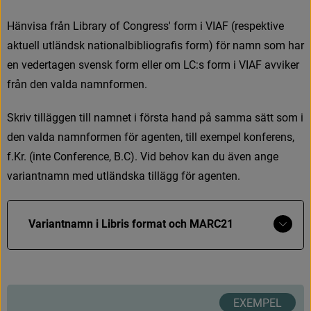
H
ä
n
v
i
s
a
f
r
å
n
L
i
b
r
a
r
y
o
f
C
o
n
g
r
e
s
s
'
f
o
r
m
i
V
I
A
F
(
r
e
s
p
e
k
t
i
v
e
a
k
t
u
e
l
l
u
t
l
ä
n
d
s
k
n
a
t
i
o
n
a
l
b
i
b
l
i
o
g
r
a
f
s
f
o
r
m
)
f
ö
r
n
a
m
n
s
o
m
h
a
r
e
n
v
e
d
e
r
t
a
g
e
n
s
v
e
n
s
k
f
o
r
m
e
l
l
e
r
o
m
L
C
:
s
f
o
r
m
i
V
I
A
F
a
v
v
i
k
e
r
f
r
å
n
d
e
n
v
a
l
d
a
n
a
m
n
f
o
r
m
e
n
.
S
k
r
i
v
t
i
l
l
ä
g
g
e
n
t
i
l
l
n
a
m
n
e
t
i
f
ö
r
s
t
a
h
a
n
d
p
å
s
a
m
m
a
s
ä
t
t
s
o
m
i
d
e
n
v
a
l
d
a
n
a
m
n
f
o
r
m
e
n
f
ö
r
a
g
e
n
t
e
n
,
t
i
l
l
e
x
e
m
p
e
l
k
o
n
f
e
r
e
n
s
,
f
.
K
r
.
(
i
n
t
e
C
o
n
f
e
r
e
n
c
e
,
B
.
C
)
.
V
i
d
b
e
h
o
v
k
a
n
d
u
ä
v
e
n
a
n
g
e
v
a
r
i
a
n
t
n
a
m
n
m
e
d
u
t
l
ä
n
d
s
k
a
t
i
l
l
ä
g
g
f
ö
r
a
g
e
n
t
e
n
.
Visa
Variantnamn i Libris format och MARC21
mer
Libris format
N
a
m
n
V
a
r
i
a
n
t