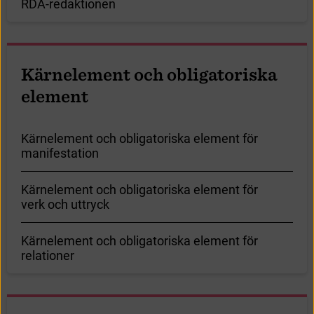
R
D
A
-
r
e
d
a
k
t
i
o
n
e
n
K
ä
r
n
e
l
e
m
e
n
t
o
c
h
o
b
l
i
g
a
t
o
r
i
s
k
a
e
l
e
m
e
n
t
K
ä
r
n
e
l
e
m
e
n
t
o
c
h
o
b
l
i
g
a
t
o
r
i
s
k
a
e
l
e
m
e
n
t
f
ö
r
m
a
n
i
f
e
s
t
a
t
i
o
n
K
ä
r
n
e
l
e
m
e
n
t
o
c
h
o
b
l
i
g
a
t
o
r
i
s
k
a
e
l
e
m
e
n
t
f
ö
r
v
e
r
k
o
c
h
u
t
t
r
y
c
k
K
ä
r
n
e
l
e
m
e
n
t
o
c
h
o
b
l
i
g
a
t
o
r
i
s
k
a
e
l
e
m
e
n
t
f
ö
r
r
e
l
a
t
i
o
n
e
r