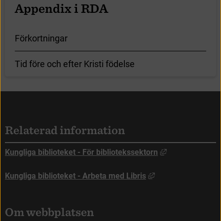
A
p
p
e
n
d
i
x
i
R
D
A
F
ö
r
k
o
r
t
n
i
n
g
a
r
T
i
d
f
ö
r
e
o
c
h
e
f
t
e
r
K
r
i
s
t
i
f
ö
d
e
l
s
e
Sidfot
Relaterad information
Länk till annan
Kungliga biblioteket - För bibliotekssektorn
Länk till annan web
Kungliga biblioteket - Arbeta med Libris
Om webbplatsen