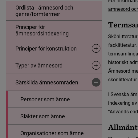
F
ö
r
i
n
f
o
r
m
a
t
i
Ordlista - ämnesord och
ä
m
n
e
s
o
r
d
o
c
genre/formtermer
T
e
r
m
s
a
Principer för
ämnesordsindexering
S
k
ö
n
l
i
t
t
e
r
a
t
u
r
f
a
c
k
l
i
t
t
e
r
a
t
u
r
.
Principer för konstruktion
Undersidor för Principer 
t
e
r
m
s
a
m
l
i
n
g
h
i
s
t
o
r
i
s
k
t
a
d
Typer av ämnesord
Undersidor för Typer av
Ä
m
n
e
s
o
r
d
m
s
k
ö
n
l
i
t
t
e
r
a
t
u
r
.
Särskilda ämnesområden
Undersidor för Särskild
I
S
v
e
n
s
k
a
ä
m
Personer som ämne
i
n
d
e
x
e
r
i
n
g
a
v
”
A
n
v
ä
n
d
s
e
n
d
Släkter som ämne
A
l
l
m
ä
n
t
Organisationer som ämne