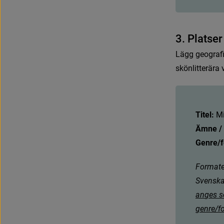
3
.
P
l
a
t
s
e
r
L
ä
g
g
g
e
o
g
r
a
s
k
ö
n
l
i
t
t
e
r
ä
r
a
Titel:
M
Ämne /
Genre/
Formatet
Svenska
a
n
g
e
s
s
g
e
n
r
e
/
f