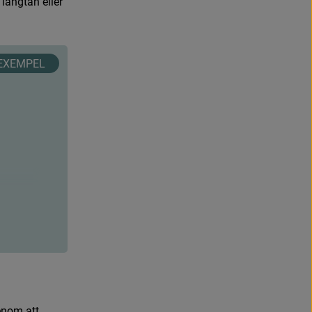
l
ä
n
g
t
a
n
e
l
l
e
r
e
n
o
m
a
t
t