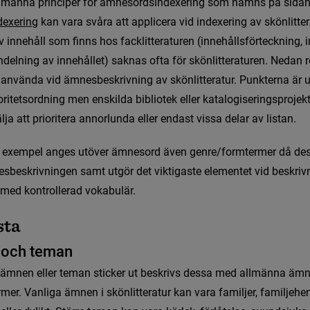
l
m
ä
n
n
a
p
r
i
n
c
i
p
e
r
f
ö
r
ä
m
n
e
s
o
r
d
s
i
n
d
e
x
e
r
i
n
g
s
o
m
n
ä
m
n
s
p
å
s
i
d
a
d
e
x
e
r
i
n
g
 kan vara svåra att applicera vid indexering av skönlitter
 innehåll som finns hos facklitteraturen (innehållsförteckning, in
ndelning av innehållet) saknas ofta för skönlitteraturen. Nedan r
 använda vid ämnes­beskrivning av skönlitteratur. Punkterna är up
rioritets­ordning men enskilda bibliotek eller katalogiserings­projekt
älja att prioritera annorlunda eller endast vissa delar av listan.
e
x
e
m
p
e
l
a
n
g
e
s
u
t
ö
v
e
r
ä
m
n
e
s
o
r
d
ä
v
e
n
g
e
n
r
e
/
f
o
r
m
t
e
r
m
e
r
d
å
d
e
e
s
b
e
s
k
r
i
v
n
i
n
g
e
n
s
a
m
t
u
t
g
ö
r
d
e
t
v
i
k
t
i
g
a
s
t
e
e
l
e
m
e
n
t
e
t
v
i
d
b
e
s
k
r
i
v
m
e
d
k
o
n
t
r
o
l
l
e
r
a
d
v
o
k
a
b
u
l
ä
r
.
s
t
a
o
c
h
t
e
m
a
n
ä
m
n
e
n
e
l
l
e
r
t
e
m
a
n
s
t
i
c
k
e
r
u
t
b
e
s
k
r
i
v
s
d
e
s
s
a
m
e
d
a
l
l
m
ä
n
n
a
ä
m
r
m
e
r
.
V
a
n
l
i
g
a
ä
m
n
e
n
i
s
k
ö
n
l
i
t
t
e
r
a
t
u
r
k
a
n
v
a
r
a
f
a
m
i
l
j
e
r
,
f
a
m
i
l
j
e
h
e