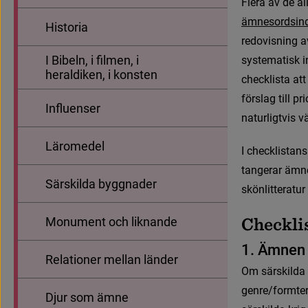
F
l
e
r
a
a
v
d
e
a
l
ä
m
n
e
s
o
r
d
s
i
n
Historia
redovisning av
I Bibeln, i filmen, i
systematisk i
heraldiken, i konsten
checklista att
förslag till p
Influenser
naturligtvis v
Läromedel
I
c
h
e
c
k
l
i
s
t
a
n
s
t
a
n
g
e
r
a
r
ä
m
n
Särskilda byggnader
s
k
ö
n
l
i
t
t
e
r
a
t
u
r
C
h
e
c
k
l
i
Monument och liknande
1
.
Ä
m
n
e
n
Relationer mellan länder
O
m
s
ä
r
s
k
i
l
d
a
g
e
n
r
e
/
f
o
r
m
t
e
Djur som ämne