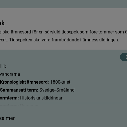
o
k
g
i
s
k
a
ä
m
n
e
s
o
r
d
f
ö
r
e
n
s
ä
r
s
k
i
l
d
t
i
d
s
e
p
o
k
s
o
m
f
ö
r
e
k
o
m
m
e
r
s
o
m
v
e
r
k
.
T
i
d
s
e
p
o
k
e
n
s
k
a
v
a
r
a
f
r
a
m
t
r
ä
d
a
n
d
e
i
ä
m
n
e
s
s
k
i
l
d
r
i
n
g
e
n
.
 1:
v
a
n
d
r
a
r
n
a
Kronologiskt ämnesord:
 1800-talet
 Sammansatt term:
 Sverige--Småland
formterm:
 Historiska skildringar
formterm:
 Romaner
sa mer
 2: