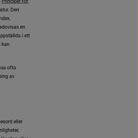
n
P
r
i
n
c
i
p
e
r
f
ö
r
atur. Den 
dex, 
edovisas en 
pställda i ett 
 kan 
s
s
a
o
f
t
a
n
i
n
g
a
v
n
e
s
o
r
d
e
l
l
e
r
m
l
i
g
h
e
t
e
r
,