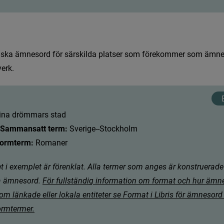
f
s
k
a
ä
m
n
e
s
o
r
d
f
ö
r
s
ä
r
s
k
i
l
d
a
p
l
a
t
s
e
r
s
o
m
f
ö
r
e
k
o
m
m
e
r
s
o
m
ä
m
n
v
e
r
k
.
i
n
a
d
r
ö
m
m
a
r
s
s
t
a
d
 Sammansatt term:
 Sverige--Stockholm
formterm:
 Romaner
 i exemplet är förenklat. Alla termer som anges är konstruerade
 ämnesord. 
F
ö
r
f
u
l
l
s
t
ä
n
d
i
g
i
n
f
o
r
m
a
t
i
o
n
o
m
f
o
r
m
a
t
o
c
h
h
u
r
ä
m
n
o
m
l
ä
n
k
a
d
e
e
l
l
e
r
l
o
k
a
l
a
e
n
t
i
t
e
t
e
r
s
e
F
o
r
m
a
t
i
L
i
b
r
i
s
f
ö
r
ä
m
n
e
s
o
r
d
o
r
m
t
e
r
m
e
r
.