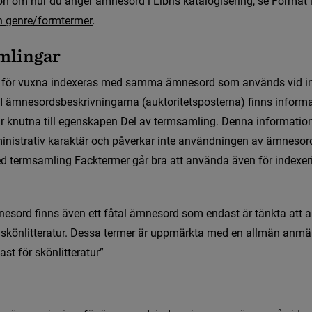
o
n
o
m
h
u
r
d
u
a
n
g
e
r
ä
m
n
e
s
o
r
d
i
L
i
b
r
i
s
k
a
t
a
l
o
g
i
s
e
r
i
n
g
,
s
e
F
o
r
m
a
t
h
g
e
n
r
e
/
f
o
r
m
t
e
r
m
e
r
.
m
l
i
n
g
a
r
f
ö
r
v
u
x
n
a
i
n
d
e
x
e
r
a
s
m
e
d
s
a
m
m
a
ä
m
n
e
s
o
r
d
s
o
m
a
n
v
ä
n
d
s
v
i
d
i
I
ä
m
n
e
s
o
r
d
s
b
e
s
k
r
i
v
n
i
n
g
a
r
n
a
(
a
u
k
t
o
r
i
t
e
t
s
p
o
s
t
e
r
n
a
)
f
n
n
s
i
n
f
o
r
m
för konstruktion
a
r
k
n
u
t
n
a
t
i
l
l
e
g
e
n
s
k
a
p
e
n
D
e
l
a
v
t
e
r
m
s
a
m
l
i
n
g
.
D
e
n
n
a
i
n
f
o
r
m
a
t
i
o
m
i
n
i
s
t
r
a
t
i
v
k
a
r
a
k
t
ä
r
o
c
h
p
å
v
e
r
k
a
r
i
n
t
e
a
n
v
ä
n
d
n
i
n
g
e
n
a
v
ä
m
n
e
s
o
r
 ämnesord
e
d
t
e
r
m
s
a
m
l
i
n
g
F
a
c
k
t
e
r
m
e
r
g
å
r
b
r
a
a
t
t
a
n
v
ä
n
d
a
ä
v
e
n
f
ö
r
i
n
d
e
x
e
r
a ämnesområden
n
e
s
o
r
d
f
n
n
s
ä
v
e
n
e
t
t
f
å
t
a
l
ä
m
n
e
s
o
r
d
s
o
m
e
n
d
a
s
t
ä
r
t
ä
n
k
t
a
a
t
t
a
s
k
ö
n
l
i
t
t
e
r
a
t
u
r
.
D
e
s
s
a
t
e
r
m
e
r
ä
r
u
p
p
m
ä
r
k
t
a
m
e
d
e
n
a
l
l
m
ä
n
a
n
m
ä
a
s
t
f
ö
r
s
k
ö
n
l
i
t
t
e
r
a
t
u
r
”