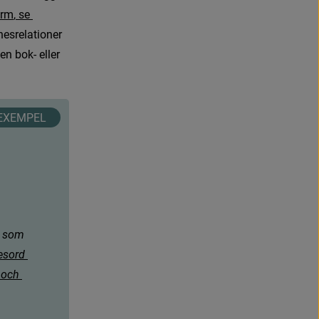
r
m
,
s
e
esrelationer 
 som 
n bok- eller 
e
s
o
r
d
o
c
h
 som 
e
s
o
r
d
o
c
h