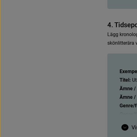
4
.
T
i
d
s
e
p
L
ä
g
g
k
r
o
n
o
l
o
s
k
ö
n
l
i
t
t
e
r
ä
r
a
Exempel
Titel:
U
t
Ämne / 
Ämne /
Genre/
Genre/
Vi
Exempel