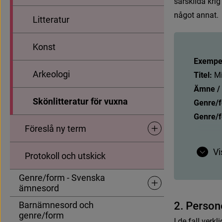
s
ä
r
s
k
i
l
d
a
k
r
i
g
n
å
g
o
t
a
n
n
a
t
.
Litteratur
Konst
Exempel
Arkeologi
Titel:
M
Ämne / 
Skönlitteratur för vuxna
Genre/
Genre/
Föreslå ny term
Undersidor för Föreslå ny
Exempel
Vi
Titel:
K
Protokoll och utskick
Ämne / 
Genre/form - Svenska
Genre/
Undersidor för Genre/fo
ämnesord
Genre/
Barnämnesord och
2
.
P
e
r
s
o
n
genre/form
Exempel
I
d
e
f
a
l
l
v
e
r
k
l
i