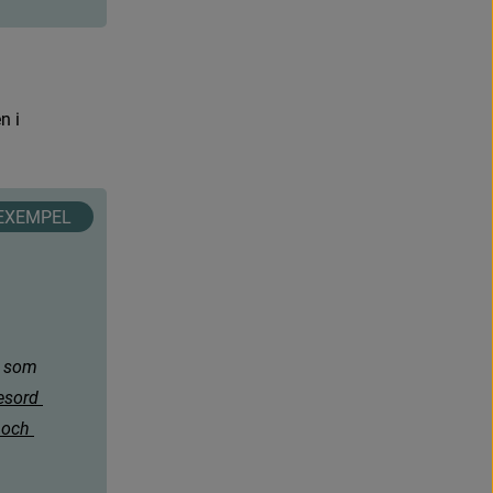
e
n
i
 som 
e
s
o
r
d
o
c
h