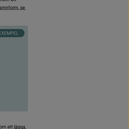
a
m
n
f
o
r
m
,
s
e
 som 
e
s
o
r
d
o
c
h
o
m
a
t
t
l
ä
g
g
a