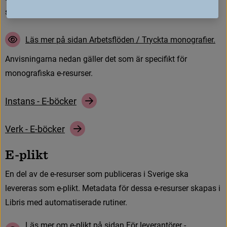
s
t
o
r
a
h
e
l
a
l
i
k
b
e
s
k
r
i
v
n
i
n
g
e
n
a
v
e
n
t
r
y
c
k
t
m
o
n
o
g
r
a
f
s
k
r
e
s
u
r
s
.
L
ä
s
m
e
r
p
å
s
i
d
a
n
A
r
b
e
t
s
f
ö
d
e
n
/
T
r
y
c
k
t
a
m
o
n
o
g
r
a
f
e
r
.
A
n
v
i
s
n
i
n
g
a
r
n
a
n
e
d
a
n
g
ä
l
l
e
r
d
e
t
s
o
m
ä
r
s
p
e
c
i
f
k
t
f
ö
r
m
o
n
o
g
r
a
f
s
k
a
e
-
r
e
s
u
r
s
e
r
.
I
n
s
t
a
n
s
-
E
-
b
ö
c
k
e
r
V
e
r
k
-
E
-
b
ö
c
k
e
r
E
-
p
l
i
k
t
E
n
d
e
l
a
v
d
e
e
-
r
e
s
u
r
s
e
r
s
o
m
p
u
b
l
i
c
e
r
a
s
i
S
v
e
r
i
g
e
s
k
a
l
e
v
e
r
e
r
a
s
s
o
m
e
-
p
l
i
k
t
.
M
e
t
a
d
a
t
a
f
ö
r
d
e
s
s
a
e
-
r
e
s
u
r
s
e
r
s
k
a
p
a
s
i
L
i
b
r
i
s
m
e
d
a
u
t
o
m
a
t
i
s
e
r
a
d
e
r
u
t
i
n
e
r
.
L
ä
s
m
e
r
o
m
e
-
p
l
i
k
t
p
å
s
i
d
a
n
F
ö
r
l
e
v
e
r
a
n
t
ö
r
e
r
-