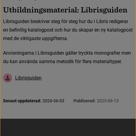
U
t
b
i
l
d
n
i
n
g
s
m
a
t
e
r
i
a
l
:
L
i
b
r
i
s
g
u
i
d
e
n
L
i
b
r
i
s
g
u
i
d
e
n
b
e
s
k
r
i
v
e
r
s
t
e
g
f
ö
r
s
t
e
g
h
u
r
d
u
i
L
i
b
r
i
s
r
e
d
i
g
e
r
a
r
e
n
b
e
f
n
t
l
i
g
k
a
t
a
l
o
g
p
o
s
t
o
c
h
h
u
r
d
u
s
k
a
p
a
r
e
n
n
y
k
a
t
a
l
o
g
p
o
s
t
m
e
d
d
e
v
i
k
t
i
g
a
s
t
e
u
p
p
g
i
f
t
e
r
n
a
.
A
n
v
i
s
n
i
n
g
a
r
n
a
i
L
i
b
r
i
s
g
u
i
d
e
n
g
ä
l
l
e
r
t
r
y
c
k
t
a
m
o
n
o
g
r
a
f
e
r
m
e
n
d
u
k
a
n
a
n
v
ä
n
d
a
s
a
m
m
a
m
e
t
o
d
i
k
f
ö
r
f
e
r
a
m
a
t
e
r
i
a
l
t
y
p
e
r
.
L
i
b
r
i
s
g
u
i
d
e
n
S
i
d
i
n
f
o
r
m
a
t
i
o
n
Senast uppdaterad:
2026-06-03
Publicerad:
2023-09-13
Sidfot