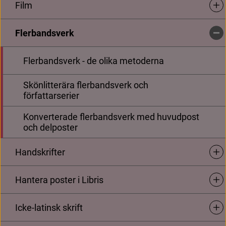
Länk till annan web
Kungliga biblioteket - Arbeta med Libris
Film
Unde
Flerbandsverk
Unde
Om webbplatsen
Flerbandsverk - de olika metoderna
Länk till annan webbplats, öppna
Tillgänglighetsredogörelse
Skönlitterära flerbandsverk och
Om kakor på webbplatsen
författarserier
Konverterade flerbandsverk med huvudpost
Kontakta oss
och delposter
Har du frågor om katalogisering och metadata?
Handskrifter
Unde
Kontakta 
katalogsupport@kb.se
Hantera poster i Libris
Unde
Fler kontaktuppgifter
Icke-latinsk skrift
Har du synpunkter på Metadatabyrån eller hittar du inte det 
Unde
du söker?