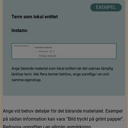
Term som lokal entitet
Instans:
F
ö
r
s
t
Ange bärande material som lokal entitet när det saknas lämplig
länkbar term. När flera termer behövs, ange samtliga i en och
samma egenskap.
A
n
g
e
v
i
d
b
e
h
o
v
d
e
t
a
l
j
e
r
f
ö
r
d
e
t
b
ä
r
a
n
d
e
m
a
t
e
r
i
a
l
e
t
.
E
x
e
m
p
e
l
p
å
s
å
d
a
n
i
n
f
o
r
m
a
t
i
o
n
k
a
n
v
a
r
a
”
B
i
l
d
t
r
y
c
k
t
p
å
g
r
ö
n
t
p
a
p
p
e
r
”
.
R
e
d
o
v
i
s
a
u
p
p
g
i
f
t
e
n
i
e
n
a
l
l
m
ä
n
a
n
m
ä
r
k
n
i
n
g
.