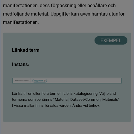
m
a
n
i
f
e
s
t
a
t
i
o
n
e
n
,
d
e
s
s
f
ö
r
p
a
c
k
n
i
n
g
e
l
l
e
r
b
e
h
å
l
l
a
r
e
o
c
h
m
e
d
f
ö
l
j
a
n
d
e
m
a
t
e
r
i
a
l
.
U
p
p
g
i
f
t
e
r
k
a
n
ä
v
e
n
h
ä
m
t
a
s
u
t
a
n
f
ö
r
m
a
n
i
f
e
s
t
a
t
i
o
n
e
n
.
Länkad term
Instans:
Länka till en eller flera termer i Libris katalogisering. Välj bland
termerna som benämns ”Material, Dataset/Common, Materials".
I vissa mallar finns förvalda värden. Ändra vid behov.