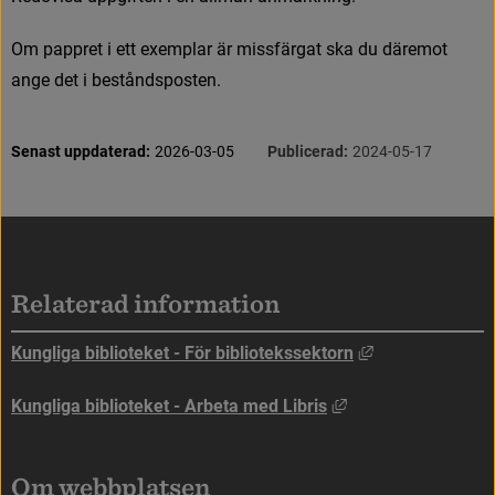
O
m
p
a
p
p
r
e
t
i
e
t
t
e
x
e
m
p
l
a
r
ä
r
m
i
s
s
f
ä
r
g
a
t
s
k
a
d
u
d
ä
r
e
m
o
t
a
n
g
e
d
e
t
i
b
e
s
t
å
n
d
s
p
o
s
t
e
n
.
S
i
d
i
n
f
o
r
m
a
t
i
o
n
Senast uppdaterad:
2026-03-05
Publicerad:
2024-05-17
Sidfot
Relaterad information
Länk till annan
Kungliga biblioteket - För bibliotekssektorn
Länk till annan web
Kungliga biblioteket - Arbeta med Libris
Om webbplatsen