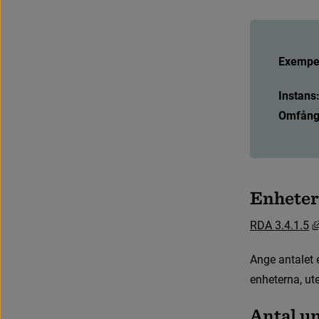
Exempel
Instans
Omfång
E
n
h
e
t
e
r
R
D
A
3
.
4
.
1
.
5
A
n
g
e
a
n
t
a
l
e
t
e
n
h
e
t
e
r
n
a
,
u
t
A
n
t
a
l
u