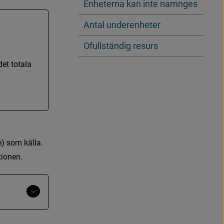
Enheterna kan inte namnges
Antal underenheter
Ofullständig resurs
d
e
t
t
o
t
a
l
a
e
)
s
o
m
k
ä
l
l
a
.
t
i
o
n
e
n
.
Visa
mer