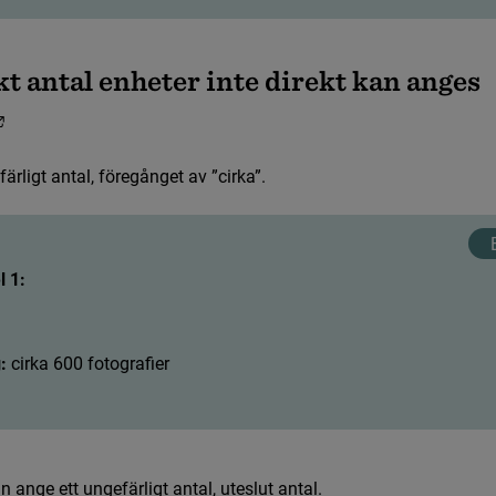
k
t
a
n
t
a
l
e
n
h
e
t
e
r
i
n
t
e
d
i
r
e
k
t
k
a
n
a
n
g
e
s
L
ä
n
k
t
i
l
l
a
n
n
a
n
w
e
b
b
p
l
a
t
s
,
ö
p
p
n
a
s
i
n
y
t
t
f
ö
n
s
t
e
r
.
f
ä
r
l
i
g
t
a
n
t
a
l
,
f
ö
r
e
g
å
n
g
e
t
a
v
”
c
i
r
k
a
”
.
 1:
:
: 
c
i
r
k
a
6
0
0
f
o
t
o
g
r
a
f
e
r
a
n
a
n
g
e
e
t
t
u
n
g
e
f
ä
r
l
i
g
t
a
n
t
a
l
,
u
t
e
s
l
u
t
a
n
t
a
l
.