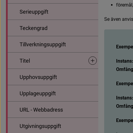
f
ö
r
e
m
å
l
Serieuppgift
S
e
ä
v
e
n
a
n
v
i
Teckengrad
Tillverkningsuppgift
Exempel
Titel
Instans
Undersidor för Titel
Omfång
Upphovsuppgift
Exempel
Upplageuppgift
Instans
Omfång
URL - Webbadress
Exempel
Utgivningsuppgift