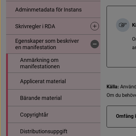
Adminmetadata för Instans
K
Skrivregler i RDA
Undersidor för Skrivregle
O
Egenskaper som beskriver
Undersidor för Egenskape
en manifestation
a
Anmärkning om
manifestationen
Applicerat material
Källa: 
A
n
v
ä
n
O
m
d
u
b
e
h
ö
v
Bärande material
Copyrightår
Omfång i
Distributionsuppgift