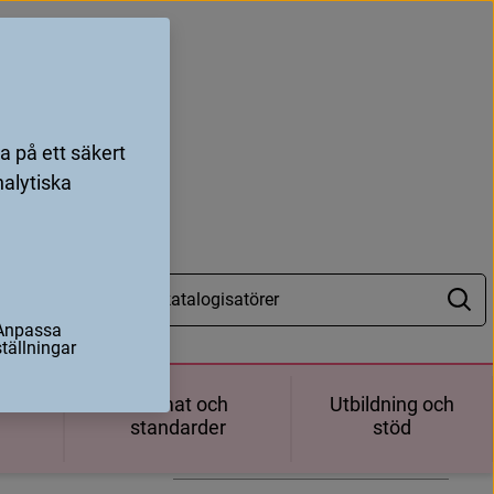
 på ett säkert
nalytiska
ng
Anpassa
Hitta på sidan
ställningar
l
v
o
l
y
m
)
Ange omfång
ch
Format och
Utbildning och
e
s
t
å
r
a
v
.
standarder
stöd
När exakt antal enheter inte
direkt kan anges
plats, öppnas i nytt fönster
)