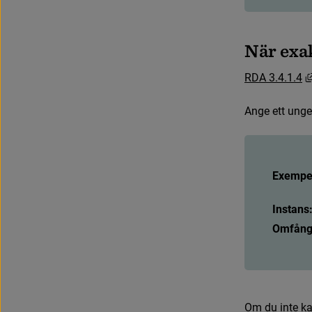
N
ä
r
e
x
a
R
D
A
3
.
4
.
1
.
4
A
n
g
e
e
t
t
u
n
g
e
Exempel
Instans
Omfång
O
m
d
u
i
n
t
e
k