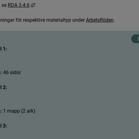
L
ä
n
k
t
i
l
l
a
n
n
a
n
w
e
b
b
p
l
a
t
s
,
ö
p
p
n
a
s
i
n
y
t
t
f
ö
n
s
t
e
r
,
s
e
R
D
A
3
.
4
.
6
s
n
i
n
g
a
r
f
ö
r
r
e
s
p
e
k
t
i
v
e
m
a
t
e
r
i
a
l
t
y
p
u
n
d
e
r
A
r
b
e
t
s
f
ö
d
e
n
.
 1:
:
: 
4
6
s
i
d
o
r
 2:
:
: 
1
m
a
p
p
(
2
a
r
k
)
 3: