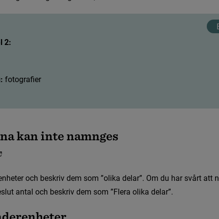
 2:
:
: 
f
o
t
o
g
r
a
f
e
r
n
a
k
a
n
i
n
t
e
n
a
m
n
g
e
s
L
ä
n
k
t
i
l
l
a
n
n
a
n
w
e
b
b
p
l
a
t
s
,
ö
p
p
n
a
s
i
n
y
t
t
f
ö
n
s
t
e
r
.
e
n
h
e
t
e
r
o
c
h
b
e
s
k
r
i
v
d
e
m
s
o
m
”
o
l
i
k
a
d
e
l
a
r
”
.
O
m
d
u
h
a
r
s
v
å
r
t
a
t
t
n
e
s
l
u
t
a
n
t
a
l
o
c
h
b
e
s
k
r
i
v
d
e
m
s
o
m
”
F
l
e
r
a
o
l
i
k
a
d
e
l
a
r
”
.
n
d
e
r
e
n
h
e
t
e
r