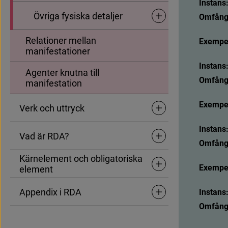
Instans
Övriga fysiska detaljer
Omfång
Undersidor för Övriga fys
Relationer mellan
Exempel
manifestationer
Instans
Agenter knutna till
Omfång
manifestation
Exempel
Verk och uttryck
Undersidor för Verk och u
Instans
Vad är RDA?
Undersidor för Vad är RD
Omfång
Kärnelement och obligatoriska
Exempel
Undersidor för Kärneleme
element
Appendix i RDA
Instans
Undersidor för Appendix 
Omfång