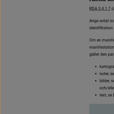
R
D
A
3
.
4
.
1
.
7
A
n
g
e
a
n
t
a
l
o
c
i
d
e
n
t
i
f
k
a
t
i
o
n
O
m
e
n
m
a
n
i
f
m
a
n
i
f
e
s
t
a
t
i
o
g
ä
l
l
e
r
d
e
n
p
a
r
k
a
r
t
o
g
r
n
o
t
e
r
,
s
b
i
l
d
e
r
,
s
och/elle
t
e
x
t
,
s
e