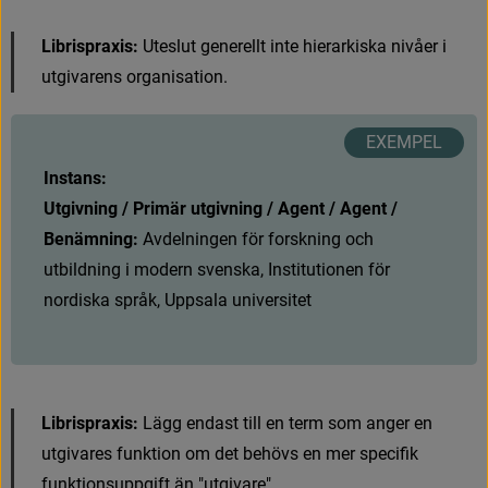
Librispraxis:
U
t
e
s
l
u
t
g
e
n
e
r
e
l
l
t
i
n
t
e
h
i
e
r
a
r
k
i
s
k
a
n
i
v
å
e
r
i
u
t
g
i
v
a
r
e
n
s
o
r
g
a
n
i
s
a
t
i
o
n
.
Instans:
Utgivning / Primär utgivning / Agent / Agent / 
Benämning:
A
v
d
e
l
n
i
n
g
e
n
f
ö
r
f
o
r
s
k
n
i
n
g
o
c
h
u
t
b
i
l
d
n
i
n
g
i
m
o
d
e
r
n
s
v
e
n
s
k
a
,
I
n
s
t
i
t
u
t
i
o
n
e
n
f
ö
r
n
o
r
d
i
s
k
a
s
p
r
å
k
,
U
p
p
s
a
l
a
u
n
i
v
e
r
s
i
t
e
t
Librispraxis:
L
ä
g
g
e
n
d
a
s
t
t
i
l
l
e
n
t
e
r
m
s
o
m
a
n
g
e
r
e
n
u
t
g
i
v
a
r
e
s
f
u
n
k
t
i
o
n
o
m
d
e
t
b
e
h
ö
v
s
e
n
m
e
r
s
p
e
c
i
f
k
f
u
n
k
t
i
o
n
s
u
p
p
g
i
f
t
ä
n
"
u
t
g
i
v
a
r
e
"
.