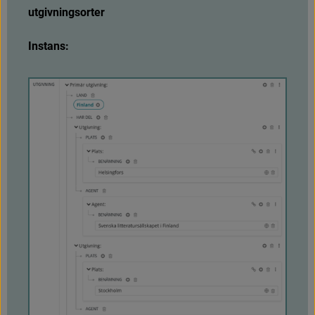
utgivningsorter
Instans:
F
ö
r
s
t