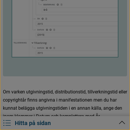
O
m
v
a
r
k
e
n
u
t
g
i
v
n
i
n
g
s
t
i
d
,
d
i
s
t
r
i
b
u
t
i
o
n
s
t
i
d
,
t
i
l
l
v
e
r
k
n
i
n
g
s
t
i
d
e
l
l
e
r
c
o
p
y
r
i
g
h
t
å
r
f
n
n
s
a
n
g
i
v
n
a
i
m
a
n
i
f
e
s
t
a
t
i
o
n
e
n
m
e
n
d
u
h
a
r
k
u
n
n
a
t
b
e
l
ä
g
g
a
u
t
g
i
v
n
i
n
g
s
t
i
d
e
n
i
e
n
a
n
n
a
n
k
ä
l
l
a
,
a
n
g
e
d
e
n
i
n
o
m
k
l
a
m
m
e
r
i
D
a
t
u
m
o
c
h
k
o
m
p
l
e
t
t
e
r
a
m
e
d
Å
r
.
Hitta på sidan