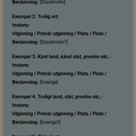
Benämning:
[
S
t
o
c
k
h
o
l
m
]
Exempel 2. Trolig ort:
Instans:
Utgivning / Primär utgivning / Plats / Plats / 
Benämning: 
[
S
t
o
c
k
h
o
l
m
?
]
Exempel 3. Känt land, känd stat, provins etc.:
Instans:
Utgivning / Primär utgivning / Plats / Plats / 
Benämning: 
[
S
v
e
r
i
g
e
]
Exempel 4. Troligt land, stat, provins etc.:
Instans:
Utgivning / Primär utgivning / Plats / Plats / 
Benämning: 
[
S
v
e
r
i
g
e
?
]