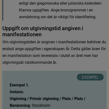
e
n
l
i
g
t
d
e
n
g
r
e
g
o
r
i
a
n
s
k
a
e
l
l
e
r
j
u
l
i
a
n
s
k
a
k
a
l
e
n
d
e
r
n
.
K
l
a
m
r
a
u
p
p
g
i
f
t
e
n
.
A
n
g
e
k
r
o
n
o
g
r
a
m
m
e
t
i
e
n
a
n
m
ä
r
k
n
i
n
g
o
m
d
e
t
ä
r
v
i
k
t
i
g
t
f
ö
r
i
d
e
n
t
i
f
e
r
i
n
g
.
U
p
p
g
i
f
t
o
m
u
t
g
i
v
n
i
n
g
s
t
i
d
a
n
g
i
v
e
n
i
m
a
n
i
f
e
s
t
a
t
i
o
n
e
n
O
m
u
t
g
i
v
n
i
n
g
s
t
i
d
e
n
ä
r
a
n
g
i
v
e
n
i
m
a
n
i
f
e
s
t
a
t
i
o
n
e
n
b
e
h
ö
v
e
r
d
u
e
n
d
a
s
t
a
n
g
e
u
p
p
g
i
f
t
e
n
i
e
g
e
n
s
k
a
p
e
n
Å
r
.
D
e
t
t
a
g
ä
l
l
e
r
ä
v
e
n
f
ö
r
e
n
m
a
n
i
f
e
s
t
a
t
i
o
n
s
o
m
l
e
v
e
r
e
r
a
t
s
i
s
l
u
t
e
t
a
v
å
r
e
t
m
e
n
h
a
r
u
t
g
i
v
n
i
n
g
s
å
r
n
ä
s
t
k
o
m
m
a
n
d
e
å
r
.
Exempel 1.
Instans:
Utgivning / Primär utgivning / Plats / Plats / 
Benämning: 
S
t
o
c
k
h
o
l
m