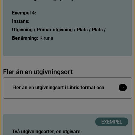
Exempel 4:
Instans:
Utgivning / Primär utgivning / Plats / Plats / 
Benämning: 
K
i
r
u
n
a
F
l
e
r
ä
n
e
n
u
t
g
i
v
n
i
n
g
s
o
r
t
Visa
Fler än en utgivningsort i Libris format och 
mer
MARC21
Libris format
Två utgivningsorter, en utgivare:
Instans: