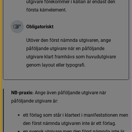
u
t
g
i
v
a
r
e
f
ö
r
e
k
o
m
m
e
r
i
k
ä
l
l
a
n
ä
r
e
n
d
a
s
t
d
e
n
f
ö
r
s
t
a
k
ä
r
n
e
l
e
m
e
n
t
.
Obligatoriskt
U
t
ö
v
e
r
d
e
n
f
ö
r
s
t
n
ä
m
n
d
a
u
t
g
i
v
a
r
e
n
,
a
n
g
e
p
å
f
ö
l
j
a
n
d
e
u
t
g
i
v
a
r
e
n
ä
r
e
n
p
å
f
ö
l
j
a
n
d
e
u
t
g
i
v
a
r
e
k
l
a
r
t
f
r
a
m
h
ä
v
s
s
o
m
h
u
v
u
d
u
t
g
i
v
a
r
e
g
e
n
o
m
l
a
y
o
u
t
e
l
l
e
r
t
y
p
o
g
r
a
f
.
NB-praxis:
A
n
g
e
ä
v
e
n
p
å
f
ö
l
j
a
n
d
e
u
t
g
i
v
a
r
e
n
ä
r
p
å
f
ö
l
j
a
n
d
e
u
t
g
i
v
a
r
e
ä
r
:
e
t
t
f
ö
r
l
a
g
s
o
m
s
t
å
r
i
k
l
a
r
t
e
x
t
i
m
a
n
i
f
e
s
t
a
t
i
o
n
e
n
m
e
n
d
e
n
f
ö
r
s
t
n
ä
m
n
d
a
u
t
g
i
v
a
r
e
n
i
n
t
e
ä
r
e
t
t
f
ö
r
l
a
g
.
e
n
s
v
e
n
s
k
u
t
g
i
v
a
r
e
m
e
n
d
e
n
f
ö
r
s
t
n
ä
m
n
d
a
i
n
t
e
ä
r