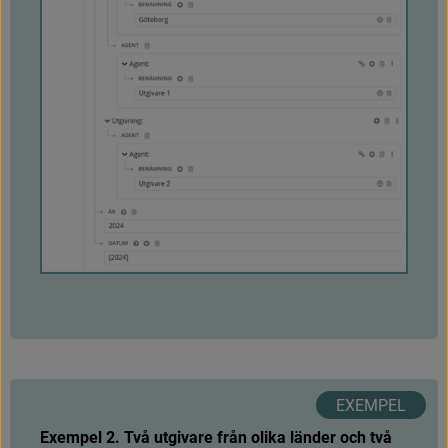
Utgivning / Agent / Agent / Benämning 
inom Har del för varje utgivare. Land, År 
och eventuellt Datum ska ligga inom 
Primär utgivning.
MARC21
2
6
4
_
/
1
#
b
#
b
Exempel 2. Två utgivare från olika länder och två 