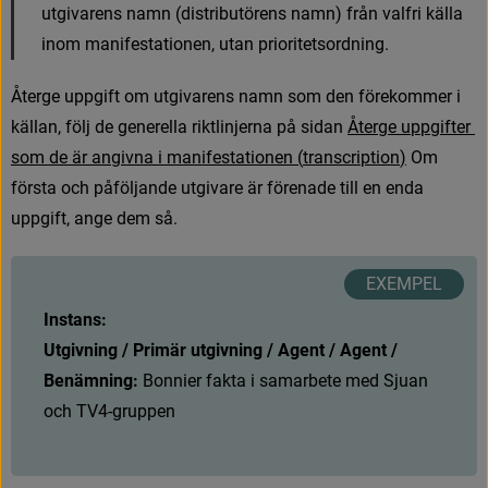
u
t
g
i
v
a
r
e
n
s
n
a
m
n
(
d
i
s
t
r
i
b
u
t
ö
r
e
n
s
n
a
m
n
)
f
r
å
n
v
a
l
f
r
i
k
ä
l
l
a
i
n
o
m
m
a
n
i
f
e
s
t
a
t
i
o
n
e
n
,
u
t
a
n
p
r
i
o
r
i
t
e
t
s
o
r
d
n
i
n
g
.
Å
t
e
r
g
e
u
p
p
g
i
f
t
o
m
u
t
g
i
v
a
r
e
n
s
n
a
m
n
s
o
m
d
e
n
f
ö
r
e
k
o
m
m
e
r
i
k
ä
l
l
a
n
,
f
ö
l
j
d
e
g
e
n
e
r
e
l
l
a
r
i
k
t
l
i
n
j
e
r
n
a
p
å
s
i
d
a
n
Å
t
e
r
g
e
u
p
p
g
i
f
t
e
r
s
o
m
d
e
ä
r
a
n
g
i
v
n
a
i
m
a
n
i
f
e
s
t
a
t
i
o
n
e
n
(
t
r
a
n
s
c
r
i
p
t
i
o
n
)
 Om 
första och påföljande utgivare är förenade till en enda 
uppgift, ange dem så.
Instans:
Utgivning / Primär utgivning / Agent / Agent / 
Benämning:
B
o
n
n
i
e
r
f
a
k
t
a
i
s
a
m
a
r
b
e
t
e
m
e
d
S
j
u
a
n
o
c
h
T
V
4
-
g
r
u
p
p
e
n