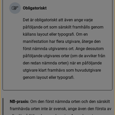
Obligatoriskt
D
e
t
ä
r
o
b
l
i
g
a
t
o
r
i
s
k
t
a
t
t
ä
v
e
n
a
n
g
e
v
a
r
j
e
p
å
f
ö
l
j
a
n
d
e
o
r
t
s
o
m
s
ä
r
s
k
i
l
t
f
r
a
m
h
å
l
l
s
g
e
n
o
m
k
ä
l
l
a
n
s
l
a
y
o
u
t
e
l
l
e
r
t
y
p
o
g
r
a
f
.
O
m
e
n
m
a
n
i
f
e
s
t
a
t
i
o
n
h
a
r
f
e
r
a
u
t
g
i
v
a
r
e
,
å
t
e
r
g
e
d
e
n
f
ö
r
s
t
n
ä
m
n
d
a
u
t
g
i
v
a
r
e
n
s
o
r
t
.
A
n
g
e
d
e
s
s
u
t
o
m
p
å
f
ö
l
j
a
n
d
e
u
t
g
i
v
a
r
e
s
o
r
t
e
r
(
o
m
d
e
a
v
v
i
k
e
r
f
r
å
n
d
e
n
r
e
d
a
n
n
ä
m
n
d
a
o
r
t
e
n
)
n
ä
r
e
n
p
å
f
ö
l
j
a
n
d
e
u
t
g
i
v
a
r
e
k
l
a
r
t
f
r
a
m
h
ä
v
s
s
o
m
h
u
v
u
d
u
t
g
i
v
a
r
e
g
e
n
o
m
l
a
y
o
u
t
e
l
l
e
r
t
y
p
o
g
r
a
f
.
NB-praxis:
O
m
d
e
n
f
ö
r
s
t
n
ä
m
n
d
a
o
r
t
e
n
o
c
h
d
e
n
s
ä
r
s
k
i
l
t
f
r
a
m
h
ä
v
d
a
o
r
t
e
n
i
n
t
e
ä
r
s
v
e
n
s
k
,
a
n
g
e
ä
v
e
n
d
e
n
f
ö
r
s
t
a
a
v