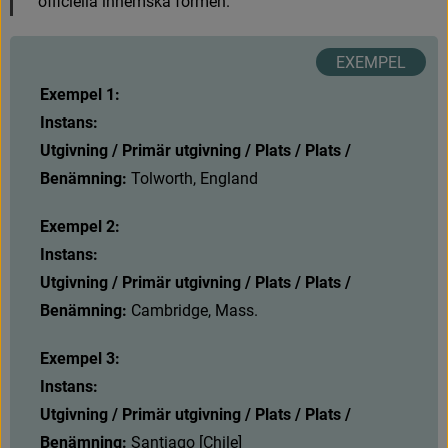
o
f
c
i
e
l
l
a
i
n
h
e
m
s
k
a
f
o
r
m
e
n
.
Exempel 1:
Instans:
Utgivning / Primär utgivning / Plats / Plats / 
Benämning:
T
o
l
w
o
r
t
h
,
E
n
g
l
a
n
d
Exempel 2:
Instans:
Utgivning / Primär utgivning / Plats / Plats / 
Benämning: 
C
a
m
b
r
i
d
g
e
,
M
a
s
s
.
Exempel 3:
Instans:
Utgivning / Primär utgivning / Plats / Plats / 
Benämning: 
S
a
n
t
i
a
g
o
[
C
h
i
l
e
]