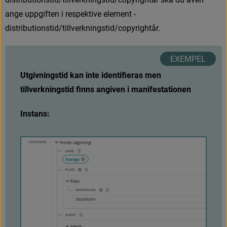
a
n
g
e
u
p
p
g
i
f
t
e
n
i
r
e
s
p
e
k
t
i
v
e
e
l
e
m
e
n
t
-
d
i
s
t
r
i
b
u
t
i
o
n
s
t
i
d
/
t
i
l
l
v
e
r
k
n
i
n
g
s
t
i
d
/
c
o
p
y
r
i
g
h
t
å
r
.
Utgivningstid kan inte identifieras men 
tillverkningstid finns angiven i manifestationen
Instans:
F
ö
r
s
t