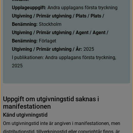
Upplageuppgift: 
A
n
d
r
a
u
p
p
l
a
g
a
n
s
f
ö
r
s
t
a
t
r
y
c
k
n
i
n
g
Utgivning / Primär utgivning / Plats / Plats / 
Benämning: 
Stockholm
Utgivning / Primär utgivning / Agent / Agent / 
Benämning: 
Förlaget
Utgivning / Primär utgivning / År: 
2025
I publikationen: Andra upplagans första tryckning, 
2025
U
p
p
g
i
f
t
o
m
u
t
g
i
v
n
i
n
g
s
t
i
d
s
a
k
n
a
s
i
m
a
n
i
f
e
s
t
a
t
i
o
n
e
n
K
ä
n
d
u
t
g
i
v
n
i
n
g
s
t
i
d
O
m
u
t
g
i
v
n
i
n
g
s
t
i
d
i
n
t
e
ä
r
a
n
g
i
v
e
n
i
m
a
n
i
f
e
s
t
a
t
i
o
n
e
n
,
m
e
n
d
i
s
t
r
i
b
u
t
i
o
n
s
t
i
d
,
t
i
l
l
v
e
r
k
n
i
n
g
s
t
i
d
e
l
l
e
r
c
o
p
y
r
i
g
h
t
å
r
f
n
n
s
,
ä
r