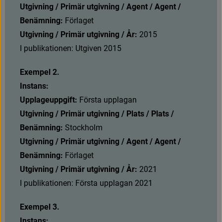
Utgivning / Primär utgivning / Agent / Agent / 
Benämning: 
Förlaget
Utgivning / Primär utgivning / År: 
2015
I publikationen: Utgiven 2015
Exempel 2.
Instans:
Upplageuppgift: 
F
ö
r
s
t
a
u
p
p
l
a
g
a
n
Utgivning / Primär utgivning / Plats / Plats / 
Benämning: 
Stockholm
Utgivning / Primär utgivning / Agent / Agent / 
Benämning: 
Förlaget
Utgivning / Primär utgivning / År: 
2021
I publikationen: Första upplagan 2021
Exempel 3.
Instans: