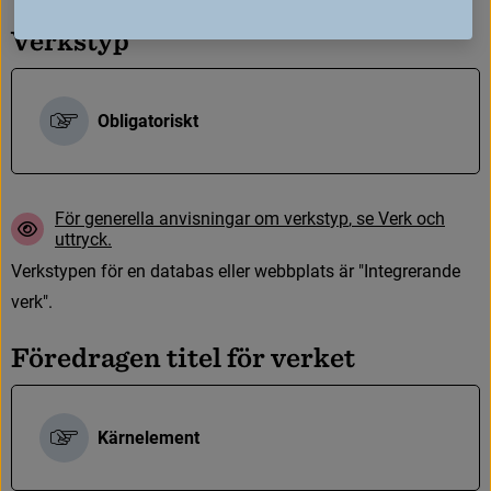
V
e
r
k
s
t
y
p
Obligatoriskt
F
ö
r
g
e
n
e
r
e
l
l
a
a
n
v
i
s
n
i
n
g
a
r
o
m
v
e
r
k
s
t
y
p
,
s
e
V
e
r
k
o
c
h
u
t
t
r
y
c
k
.
V
e
r
k
s
t
y
p
e
n
f
ö
r
e
n
d
a
t
a
b
a
s
e
l
l
e
r
w
e
b
b
p
l
a
t
s
ä
r
"
I
n
t
e
g
r
e
r
a
n
d
e
v
e
r
k
"
.
F
ö
r
e
d
r
a
g
e
n
t
i
t
e
l
f
ö
r
v
e
r
k
e
t
Kärnelement