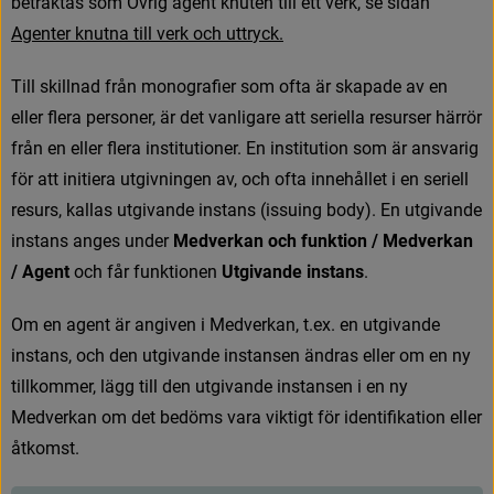
b
e
t
r
a
k
t
a
s
s
o
m
Ö
v
r
i
g
a
g
e
n
t
k
n
u
t
e
n
t
i
l
l
e
t
t
v
e
r
k
,
s
e
s
i
d
a
n
A
g
e
n
t
e
r
k
n
u
t
n
a
t
i
l
l
v
e
r
k
o
c
h
u
t
t
r
y
c
k
.
T
i
l
l
s
k
i
l
l
n
a
d
f
r
å
n
m
o
n
o
g
r
a
f
e
r
s
o
m
o
f
t
a
ä
r
s
k
a
p
a
d
e
a
v
e
n
e
l
l
e
r
f
e
r
a
p
e
r
s
o
n
e
r
,
ä
r
d
e
t
v
a
n
l
i
g
a
r
e
a
t
t
s
e
r
i
e
l
l
a
r
e
s
u
r
s
e
r
h
ä
r
r
ö
r
f
r
å
n
e
n
e
l
l
e
r
f
e
r
a
i
n
s
t
i
t
u
t
i
o
n
e
r
.
E
n
i
n
s
t
i
t
u
t
i
o
n
s
o
m
ä
r
a
n
s
v
a
r
i
g
f
ö
r
a
t
t
i
n
i
t
i
e
r
a
u
t
g
i
v
n
i
n
g
e
n
a
v
,
o
c
h
o
f
t
a
i
n
n
e
h
å
l
l
e
t
i
e
n
s
e
r
i
e
l
l
r
e
s
u
r
s
,
k
a
l
l
a
s
u
t
g
i
v
a
n
d
e
i
n
s
t
a
n
s
(
i
s
s
u
i
n
g
b
o
d
y
)
.
E
n
u
t
g
i
v
a
n
d
e
i
n
s
t
a
n
s
a
n
g
e
s
u
n
d
e
r
Medverkan och funktion / Medverkan 
/ Agent
 och får funktionen 
Utgivande instans
.
O
m
e
n
a
g
e
n
t
ä
r
a
n
g
i
v
e
n
i
M
e
d
v
e
r
k
a
n
,
t
.
e
x
.
e
n
u
t
g
i
v
a
n
d
e
i
n
s
t
a
n
s
,
o
c
h
d
e
n
u
t
g
i
v
a
n
d
e
i
n
s
t
a
n
s
e
n
ä
n
d
r
a
s
e
l
l
e
r
o
m
e
n
n
y
t
i
l
l
k
o
m
m
e
r
,
l
ä
g
g
t
i
l
l
d
e
n
u
t
g
i
v
a
n
d
e
i
n
s
t
a
n
s
e
n
i
e
n
n
y
M
e
d
v
e
r
k
a
n
o
m
d
e
t
b
e
d
ö
m
s
v
a
r
a
v
i
k
t
i
g
t
f
ö
r
i
d
e
n
t
i
f
k
a
t
i
o
n
e
l
l
e
r
å
t
k
o
m
s
t
.