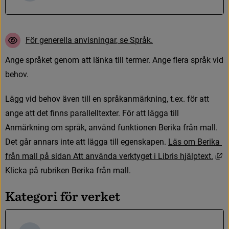
F
ö
r
g
e
n
e
r
e
l
l
a
a
n
v
i
s
n
i
n
g
a
r
,
s
e
S
p
r
å
k
.
A
n
g
e
s
p
r
å
k
e
t
g
e
n
o
m
a
t
t
l
ä
n
k
a
t
i
l
l
t
e
r
m
e
r
.
A
n
g
e
f
e
r
a
s
p
r
å
k
v
i
d
b
e
h
o
v
.
L
ä
g
g
v
i
d
b
e
h
o
v
ä
v
e
n
t
i
l
l
e
n
s
p
r
å
k
a
n
m
ä
r
k
n
i
n
g
,
t
.
e
x
.
f
ö
r
a
t
t
a
n
g
e
a
t
t
d
e
t
f
n
n
s
p
a
r
a
l
l
e
l
l
t
e
x
t
e
r
.
F
ö
r
a
t
t
l
ä
g
g
a
t
i
l
l
A
n
m
ä
r
k
n
i
n
g
o
m
s
p
r
å
k
,
a
n
v
ä
n
d
f
u
n
k
t
i
o
n
e
n
B
e
r
i
k
a
f
r
å
n
m
a
l
l
.
D
e
t
g
å
r
a
n
n
a
r
s
i
n
t
e
a
t
t
l
ä
g
g
a
t
i
l
l
e
g
e
n
s
k
a
p
e
n
.
L
ä
s
o
m
B
e
r
i
k
a
L
f
r
å
n
m
a
l
l
p
å
s
i
d
a
n
A
t
t
a
n
v
ä
n
d
a
v
e
r
k
t
y
g
e
t
i
L
i
b
r
i
s
h
j
ä
l
p
t
e
x
t
.
Klicka på rubriken Berika från mall.
K
a
t
e
g
o
r
i
f
ö
r
v
e
r
k
e
t