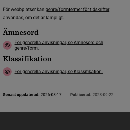
F
ö
r
w
e
b
b
p
l
a
t
s
e
r
k
a
n
g
e
n
r
e
/
f
o
r
m
t
e
r
m
e
r
f
ö
r
t
i
d
s
k
r
i
f
t
e
r
användas, om det är lämpligt.
Ä
m
n
e
s
o
r
d
F
ö
r
g
e
n
e
r
e
l
l
a
a
n
v
i
s
n
i
n
g
a
r
,
s
e
Ä
m
n
e
s
o
r
d
o
c
h
g
e
n
r
e
/
f
o
r
m
.
K
l
a
s
s
i
f
i
k
a
t
i
o
n
F
ö
r
g
e
n
e
r
e
l
l
a
a
n
v
i
s
n
i
n
g
a
r
,
s
e
K
l
a
s
s
i
f
k
a
t
i
o
n
.
S
i
d
i
n
f
o
r
m
a
t
i
o
n
Senast uppdaterad:
2026-03-17
Publicerad:
2023-09-22
Sidfot