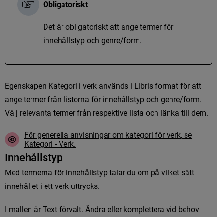
Obligatoriskt
D
e
t
ä
r
o
b
l
i
g
a
t
o
r
i
s
k
t
a
t
t
a
n
g
e
t
e
r
m
e
r
f
ö
r
i
n
n
e
h
å
l
l
s
t
y
p
o
c
h
g
e
n
r
e
/
f
o
r
m
.
E
g
e
n
s
k
a
p
e
n
K
a
t
e
g
o
r
i
i
v
e
r
k
a
n
v
ä
n
d
s
i
L
i
b
r
i
s
f
o
r
m
a
t
f
ö
r
a
t
t
a
n
g
e
t
e
r
m
e
r
f
r
å
n
l
i
s
t
o
r
n
a
f
ö
r
i
n
n
e
h
å
l
l
s
t
y
p
o
c
h
g
e
n
r
e
/
f
o
r
m
.
V
ä
l
j
r
e
l
e
v
a
n
t
a
t
e
r
m
e
r
f
r
å
n
r
e
s
p
e
k
t
i
v
e
l
i
s
t
a
o
c
h
l
ä
n
k
a
t
i
l
l
d
e
m
.
F
ö
r
g
e
n
e
r
e
l
l
a
a
n
v
i
s
n
i
n
g
a
r
o
m
k
a
t
e
g
o
r
i
f
ö
r
v
e
r
k
,
s
e
K
a
t
e
g
o
r
i
-
V
e
r
k
.
I
n
n
e
h
å
l
l
s
t
y
p
M
e
d
t
e
r
m
e
r
n
a
f
ö
r
i
n
n
e
h
å
l
l
s
t
y
p
t
a
l
a
r
d
u
o
m
p
å
v
i
l
k
e
t
s
ä
t
t
i
n
n
e
h
å
l
l
e
t
i
e
t
t
v
e
r
k
u
t
t
r
y
c
k
s
.
I
m
a
l
l
e
n
ä
r
T
e
x
t
f
ö
r
v
a
l
t
.
Ä
n
d
r
a
e
l
l
e
r
k
o
m
p
l
e
t
t
e
r
a
v
i
d
b
e
h
o
v