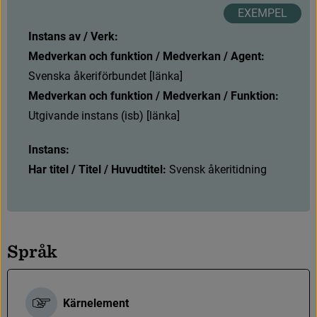
Instans av / Verk:
Medverkan och funktion / Medverkan / Agent:
S
v
e
n
s
k
a
å
k
e
r
i
f
ö
r
b
u
n
d
e
t
[
l
ä
n
k
a
]
Medverkan och funktion / Medverkan / Funktion:
Utgivande instans (isb) [länka]
Instans:
Har titel / Titel / Huvudtitel:
S
v
e
n
s
k
å
k
e
r
i
t
i
d
n
i
n
g
S
p
r
å
k
Kärnelement