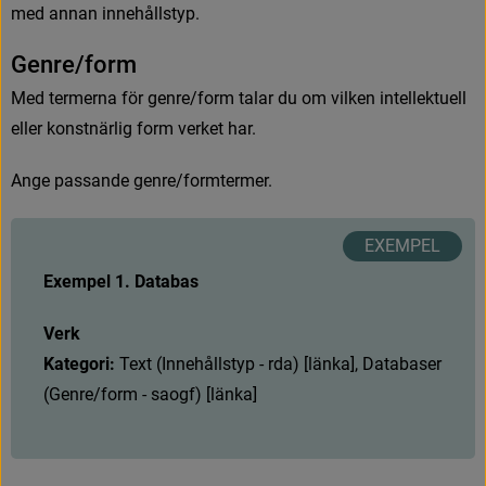
m
e
d
a
n
n
a
n
i
n
n
e
h
å
l
l
s
t
y
p
.
G
e
n
r
e
/
f
o
r
m
M
e
d
t
e
r
m
e
r
n
a
f
ö
r
g
e
n
r
e
/
f
o
r
m
t
a
l
a
r
d
u
o
m
v
i
l
k
e
n
i
n
t
e
l
l
e
k
t
u
e
l
l
e
l
l
e
r
k
o
n
s
t
n
ä
r
l
i
g
f
o
r
m
v
e
r
k
e
t
h
a
r
.
A
n
g
e
p
a
s
s
a
n
d
e
genre/formtermer.
Exempel 1. Databas
Verk
Kategori: 
T
e
x
t
(
I
n
n
e
h
å
l
l
s
t
y
p
-
r
d
a
)
[
l
ä
n
k
a
]
,
D
a
t
a
b
a
s
e
r
(
G
e
n
r
e
/
f
o
r
m
-
s
a
o
g
f
)
[
l
ä
n
k
a
]