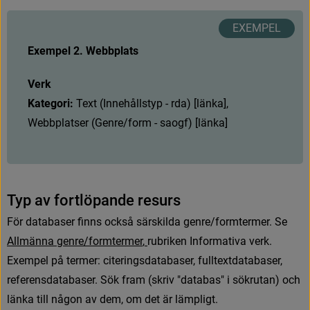
Exempel 2. Webbplats
Verk
Kategori: 
T
e
x
t
(
I
n
n
e
h
å
l
l
s
t
y
p
-
r
d
a
)
[
l
ä
n
k
a
]
,
W
e
b
b
p
l
a
t
s
e
r
(
G
e
n
r
e
/
f
o
r
m
-
s
a
o
g
f
)
[
l
ä
n
k
a
]
T
y
p
a
v
f
o
r
t
l
ö
p
a
n
d
e
r
e
s
u
r
s
F
ö
r
d
a
t
a
b
a
s
e
r
f
n
n
s
o
c
k
s
å
s
ä
r
s
k
i
l
d
a
g
e
n
r
e
/
f
o
r
m
t
e
r
m
e
r
.
S
e
A
l
l
m
ä
n
n
a
g
e
n
r
e
/
f
o
r
m
t
e
r
m
e
r
,
rubriken Informativa verk. 
Exempel på termer: citeringsdatabaser, fulltextdatabaser, 
referensdatabaser. Sök fram (skriv "databas" i sökrutan) och 
länka till någon av dem, om det är lämpligt.