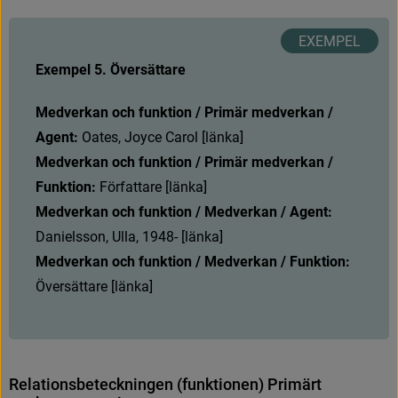
Exempel 5. Översättare
Medverkan och funktion / Primär medverkan / 
Agent:
O
a
t
e
s
,
J
o
y
c
e
C
a
r
o
l
[
l
ä
n
k
a
]
Medverkan och funktion / Primär medverkan / 
Funktion: 
Författare [länka]
Medverkan och funktion / Medverkan / Agent: 
Danielsson, Ulla, 1948- [länka]
Medverkan och funktion / Medverkan / Funktion:
Översättare [länka]
R
e
l
a
t
i
o
n
s
b
e
t
e
c
k
n
i
n
g
e
n
(
f
u
n
k
t
i
o
n
e
n
)
P
r
i
m
ä
r
t