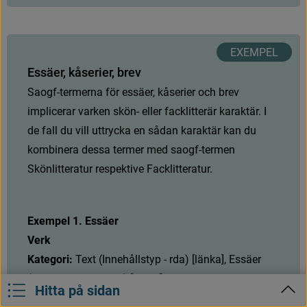
E
s
s
ä
e
r
,
k
å
s
e
r
i
e
r
,
b
r
e
v
S
a
o
g
f
-
t
e
r
m
e
r
n
a
f
ö
r
e
s
s
ä
e
r
,
k
å
s
e
r
i
e
r
o
c
h
b
r
e
v
i
m
p
l
i
c
e
r
a
r
v
a
r
k
e
n
s
k
ö
n
-
e
l
l
e
r
f
a
c
k
l
i
t
t
e
r
ä
r
k
a
r
a
k
t
ä
r
.
I
d
e
f
a
l
l
d
u
v
i
l
l
u
t
t
r
y
c
k
a
e
n
s
å
d
a
n
k
a
r
a
k
t
ä
r
k
a
n
d
u
k
o
m
b
i
n
e
r
a
d
e
s
s
a
t
e
r
m
e
r
m
e
d
s
a
o
g
f
-
t
e
r
m
e
n
S
k
ö
n
l
i
t
t
e
r
a
t
u
r
r
e
s
p
e
k
t
i
v
e
F
a
c
k
l
i
t
t
e
r
a
t
u
r
.
Exempel 1. Essäer
Verk
Kategori: 
T
e
x
t
(
I
n
n
e
h
å
l
l
s
t
y
p
-
r
d
a
)
[
l
ä
n
k
a
]
,
E
s
s
ä
e
r
(
G
e
n
r
e
/
f
o
r
m
-
s
a
o
g
f
)
[
l
ä
n
k
a
]
Hitta på sidan