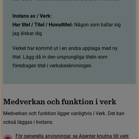
Instans av / Verk:
Har titel / Titel / Huvudtitel:
 Någon som kallar sig 
jag älskar dig
V
e
r
k
e
t
h
a
r
k
o
m
m
i
t
u
t
i
e
n
a
n
d
r
a
u
p
p
l
a
g
a
m
e
d
n
y
t
i
t
e
l
.
L
ä
g
g
d
å
i
n
d
e
n
u
r
s
p
r
u
n
g
l
i
g
a
t
i
t
e
l
n
s
o
m
f
ö
r
e
d
r
a
g
e
n
t
i
t
e
l
i
v
e
r
k
s
b
e
s
k
r
i
v
n
i
n
g
e
n
.
M
e
d
v
e
r
k
a
n
o
c
h
f
u
n
k
t
i
o
n
i
v
e
r
k
M
e
d
v
e
r
k
a
n
o
c
h
f
u
n
k
t
i
o
n
l
i
g
g
e
r
v
a
n
l
i
g
t
v
i
s
i
V
e
r
k
.
D
e
t
k
a
n
o
c
k
s
å
l
ä
g
g
a
s
i
I
n
s
t
a
n
s
.
F
ö
r
g
e
n
e
r
e
l
l
a
a
n
v
i
s
n
i
n
g
a
r
,
s
e
A
g
e
n
t
e
r
k
n
u
t
n
a
t
i
l
l
v
e
r
k