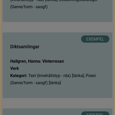
(
G
e
n
r
e
/
f
o
r
m
-
s
a
o
g
f
)
D
i
k
t
s
a
m
l
i
n
g
a
r
Hallgren, Hanna: Vinterresan
Verk
Kategori: 
T
e
x
t
(
I
n
n
e
h
å
l
l
s
t
y
p
-
r
d
a
)
[
l
ä
n
k
a
]
,
P
o
e
s
i
(
G
e
n
r
e
/
f
o
r
m
-
s
a
o
g
f
)
[
l
ä
n
k
a
]