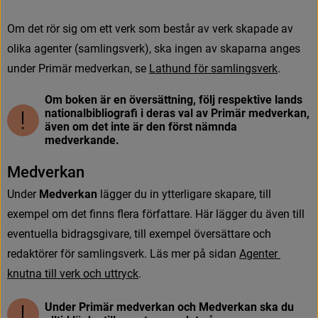
O
m
d
e
t
r
ö
r
s
i
g
o
m
e
t
t
v
e
r
k
s
o
m
b
e
s
t
å
r
a
v
v
e
r
k
s
k
a
p
a
d
e
a
v
o
l
i
k
a
a
g
e
n
t
e
r
(
s
a
m
l
i
n
g
s
v
e
r
k
)
,
s
k
a
i
n
g
e
n
a
v
s
k
a
p
a
r
n
a
a
n
g
e
s
u
n
d
e
r
P
r
i
m
ä
r
m
e
d
v
e
r
k
a
n
,
s
e
L
a
t
h
u
n
d
f
ö
r
s
a
m
l
i
n
g
s
v
e
r
k
.
Om boken är en översättning, följ respektive lands
nationalbibliografi i deras val av Primär medverkan,
även om det inte är den först nämnda
medverkande.
M
e
d
v
e
r
k
a
n
U
n
d
e
r
Medverkan
 lägger du in ytterligare skapare, till 
exempel om det finns flera författare. Här lägger du även till 
eventuella bidragsgivare, till exempel översättare och 
redaktörer för samlingsverk. Läs mer på sidan 
A
g
e
n
t
e
r
k
n
u
t
n
a
t
i
l
l
v
e
r
k
o
c
h
u
t
t
r
y
c
k
.
Under Primär medverkan och Medverkan ska du