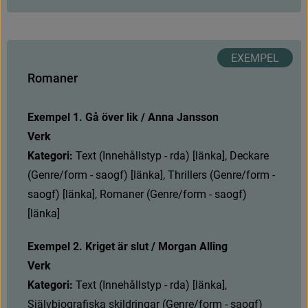
R
o
m
a
n
e
r
Exempel 1. Gå över lik / Anna Jansson
Verk
Kategori: 
T
e
x
t
(
I
n
n
e
h
å
l
l
s
t
y
p
-
r
d
a
)
[
l
ä
n
k
a
]
,
D
e
c
k
a
r
e
(
G
e
n
r
e
/
f
o
r
m
-
s
a
o
g
f
)
[
l
ä
n
k
a
]
,
T
h
r
i
l
l
e
r
s
(
G
e
n
r
e
/
f
o
r
m
-
s
a
o
g
f
)
[
l
ä
n
k
a
]
,
R
o
m
a
n
e
r
(
G
e
n
r
e
/
f
o
r
m
-
s
a
o
g
f
)
[
l
ä
n
k
a
]
Exempel 2. Kriget är slut / Morgan Alling
Verk
Kategori: 
T
e
x
t
(
I
n
n
e
h
å
l
l
s
t
y
p
-
r
d
a
)
[
l
ä
n
k
a
]
,
S
j
ä
l
v
b
i
o
g
r
a
f
s
k
a
s
k
i
l
d
r
i
n
g
a
r
(
G
e
n
r
e
/
f
o
r
m
-
s
a
o
g
f
)