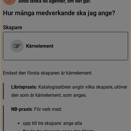
alltid länka till agenter, om det går.
H
u
r
m
å
n
g
a
m
e
d
v
e
r
k
a
n
d
e
s
k
a
j
a
g
a
n
g
e
?
S
k
a
p
a
r
e
Kärnelement
E
n
d
a
s
t
d
e
n
f
ö
r
s
t
a
s
k
a
p
a
r
e
n
ä
r
k
ä
r
n
e
l
e
m
e
n
t
.
Librispraxis:
K
a
t
a
l
o
g
i
s
a
t
ö
r
e
n
a
v
g
ö
r
v
i
l
k
a
s
k
a
p
a
r
e
,
u
t
ö
v
e
r
d
e
n
s
o
m
ä
r
k
ä
r
n
e
l
e
m
e
n
t
,
s
o
m
a
n
g
e
s
.
NB-praxis
:
F
ö
r
v
e
r
k
m
e
d
:
u
p
p
t
i
l
l
t
r
e
s
k
a
p
a
r
e
:
a
n
g
e
a
l
l
a