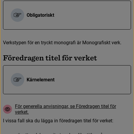
Obligatoriskt
V
e
r
k
s
t
y
p
e
n
f
ö
r
e
n
t
r
y
c
k
t
m
o
n
o
g
r
a
f
ä
r
M
o
n
o
g
r
a
f
s
k
t
v
e
r
k
.
F
ö
r
e
d
r
a
g
e
n
t
i
t
e
l
f
ö
r
v
e
r
k
e
t
Kärnelement
F
ö
r
g
e
n
e
r
e
l
l
a
a
n
v
i
s
n
i
n
g
a
r
,
s
e
F
ö
r
e
d
r
a
g
e
n
t
i
t
e
l
f
ö
r
v
e
r
k
e
t
.
I
v
i
s
s
a
f
a
l
l
s
k
a
d
u
l
ä
g
g
a
i
n
f
ö
r
e
d
r
a
g
e
n
t
i
t
e
l
f
ö
r
v
e
r
k
e
t
: