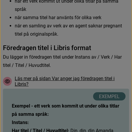
n
ä
r
e
t
t
v
e
r
k
k
o
m
m
i
t
u
t
u
n
d
e
r
o
l
i
k
a
t
i
t
l
a
r
p
å
s
a
m
m
a
s
p
r
å
k
n
ä
r
s
a
m
m
a
t
i
t
e
l
h
a
r
a
n
v
ä
n
t
s
f
ö
r
o
l
i
k
a
v
e
r
k
n
ä
r
e
n
s
a
m
l
i
n
g
a
v
v
e
r
k
a
v
e
n
a
g
e
n
t
s
a
k
n
a
r
p
r
e
g
n
a
n
t
t
i
t
e
l
p
å
o
r
i
g
i
n
a
l
s
p
r
å
k
.
F
ö
r
e
d
r
a
g
e
n
t
i
t
e
l
i
L
i
b
r
i
s
f
o
r
m
a
t
D
u
l
ä
g
g
e
r
i
n
f
ö
r
e
d
r
a
g
e
n
t
i
t
e
l
u
n
d
e
r
I
n
s
t
a
n
s
a
v
/
V
e
r
k
/
H
a
r
t
i
t
e
l
/
T
i
t
e
l
/
H
u
v
u
d
t
i
t
e
l
.
L
ä
s
m
e
r
p
å
s
i
d
a
n
V
a
r
a
n
g
e
r
j
a
g
f
ö
r
e
d
r
a
g
e
n
t
i
t
e
l
i
L
i
b
r
i
s
?
Exempel - ett verk som kommit ut under olika titlar 
på samma språk:
Instans: 
Har titel / Titel / Huvudtitel:
D
i
n
,
d
i
n
,
d
i
n
A
m
a
n
d
a