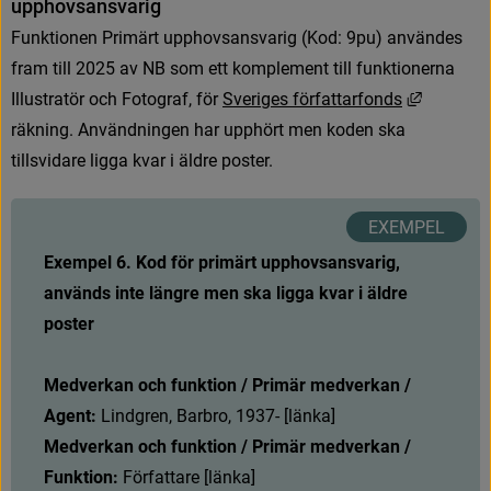
u
p
p
h
o
v
s
a
n
s
v
a
r
i
g
F
u
n
k
t
i
o
n
e
n
P
r
i
m
ä
r
t
u
p
p
h
o
v
s
a
n
s
v
a
r
i
g
(
K
o
d
:
9
p
u
)
a
n
v
ä
n
d
e
s
f
r
a
m
t
i
l
l
2
0
2
5
a
v
N
B
s
o
m
e
t
t
k
o
m
p
l
e
m
e
n
t
t
i
l
l
f
u
n
k
t
i
o
n
e
r
n
a
L
ä
n
k
t
i
l
l
Illustratör och Fotograf, för 
S
v
e
r
i
g
e
s
f
ö
r
f
a
t
t
a
r
f
o
n
d
s
räkning. Användningen har upphört men koden ska 
tillsvidare ligga kvar i äldre poster.
Exempel 6. Kod för primärt upphovsansvarig, 
används inte längre men ska ligga kvar i äldre 
poster
Medverkan och funktion / Primär medverkan / 
Agent:
L
i
n
d
g
r
e
n
,
B
a
r
b
r
o
,
1
9
3
7
-
[
l
ä
n
k
a
]
Medverkan och funktion / Primär medverkan / 
Funktion:
 Författare [länka]