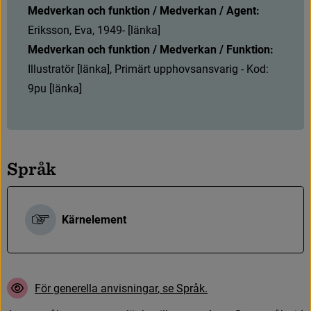
Medverkan och funktion / Medverkan / Agent:
Eriksson, Eva, 1949- [länka]
Medverkan och funktion / Medverkan / Funktion:
Illustratör [länka], Primärt upphovsansvarig - Kod: 
9pu [länka]
S
p
r
å
k
Kärnelement
F
ö
r
g
e
n
e
r
e
l
l
a
a
n
v
i
s
n
i
n
g
a
r
,
s
e
S
p
r
å
k
.