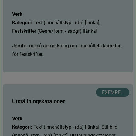
Verk
Kategori: 
T
e
x
t
(
I
n
n
e
h
å
l
l
s
t
y
p
-
r
d
a
)
[
l
ä
n
k
a
]
,
F
e
s
t
s
k
r
i
f
t
e
r
(
G
e
n
r
e
/
f
o
r
m
-
s
a
o
g
f
)
[
l
ä
n
k
a
]
J
ä
m
f
ö
r
o
c
k
s
å
a
n
m
ä
r
k
n
i
n
g
o
m
i
n
n
e
h
å
l
l
e
t
s
k
a
r
a
k
t
ä
r
f
ö
r
f
e
s
t
s
k
r
i
f
t
e
r
.
U
t
s
t
ä
l
l
n
i
n
g
s
k
a
t
a
l
o
g
e
r
Verk
Kategori: 
T
e
x
t
(
I
n
n
e
h
å
l
l
s
t
y
p
-
r
d
a
)
[
l
ä
n
k
a
]
,
S
t
i
l
l
b
i
l
d
(
I
n
n
e
h
å
l
l
s
t
y
p
-
r
d
a
)
[
l
ä
n
k
a
]
,
U
t
s
t
ä
l
l
n
i
n
g
s
k
a
t
a
l
o
g
e
r