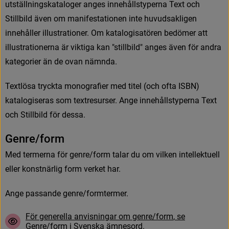
u
t
s
t
ä
l
l
n
i
n
g
s
k
a
t
a
l
o
g
e
r
a
n
g
e
s
i
n
n
e
h
å
l
l
s
t
y
p
e
r
n
a
T
e
x
t
o
c
h
S
t
i
l
l
b
i
l
d
ä
v
e
n
o
m
m
a
n
i
f
e
s
t
a
t
i
o
n
e
n
i
n
t
e
h
u
v
u
d
s
a
k
l
i
g
e
n
i
n
n
e
h
å
l
l
e
r
i
l
l
u
s
t
r
a
t
i
o
n
e
r
.
O
m
k
a
t
a
l
o
g
i
s
a
t
ö
r
e
n
b
e
d
ö
m
e
r
a
t
t
i
l
l
u
s
t
r
a
t
i
o
n
e
r
n
a
ä
r
v
i
k
t
i
g
a
k
a
n
"
s
t
i
l
l
b
i
l
d
"
a
n
g
e
s
ä
v
e
n
f
ö
r
a
n
d
r
a
k
a
t
e
g
o
r
i
e
r
ä
n
d
e
o
v
a
n
n
ä
m
n
d
a
.
T
e
x
t
l
ö
s
a
t
r
y
c
k
t
a
m
o
n
o
g
r
a
f
e
r
m
e
d
t
i
t
e
l
(
o
c
h
o
f
t
a
I
S
B
N
)
k
a
t
a
l
o
g
i
s
e
r
a
s
s
o
m
t
e
x
t
r
e
s
u
r
s
e
r
.
A
n
g
e
i
n
n
e
h
å
l
l
s
t
y
p
e
r
n
a
T
e
x
t
o
c
h
S
t
i
l
l
b
i
l
d
f
ö
r
d
e
s
s
a
.
G
e
n
r
e
/
f
o
r
m
M
e
d
t
e
r
m
e
r
n
a
f
ö
r
g
e
n
r
e
/
f
o
r
m
t
a
l
a
r
d
u
o
m
v
i
l
k
e
n
i
n
t
e
l
l
e
k
t
u
e
l
l
e
l
l
e
r
k
o
n
s
t
n
ä
r
l
i
g
f
o
r
m
v
e
r
k
e
t
h
a
r
.
A
n
g
e
p
a
s
s
a
n
d
e
genre/formtermer.
F
ö
r
g
e
n
e
r
e
l
l
a
a
n
v
i
s
n
i
n
g
a
r
o
m
g
e
n
r
e
/
f
o
r
m
,
s
e
G
e
n
r
e
/
f
o
r
m
i
S
v
e
n
s
k
a
ä
m
n
e
s
o
r
d
.