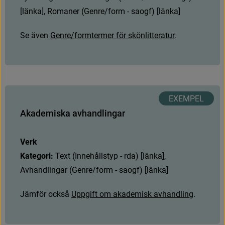
[
l
ä
n
k
a
]
,
R
o
m
a
n
e
r
(
G
e
n
r
e
/
f
o
r
m
-
s
a
o
g
f
)
[
l
ä
n
k
a
]
S
e
ä
v
e
n
G
e
n
r
e
/
f
o
r
m
t
e
r
m
e
r
f
ö
r
s
k
ö
n
l
i
t
t
e
r
a
t
u
r
.
A
k
a
d
e
m
i
s
k
a
a
v
h
a
n
d
l
i
n
g
a
r
Verk
Kategori: 
T
e
x
t
(
I
n
n
e
h
å
l
l
s
t
y
p
-
r
d
a
)
[
l
ä
n
k
a
]
,
A
v
h
a
n
d
l
i
n
g
a
r
(
G
e
n
r
e
/
f
o
r
m
-
s
a
o
g
f
)
[
l
ä
n
k
a
]
J
ä
m
f
ö
r
o
c
k
s
å
U
p
p
g
i
f
t
o
m
a
k
a
d
e
m
i
s
k
a
v
h
a
n
d
l
i
n
g
.