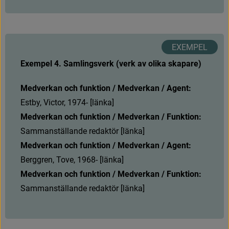
Exempel 4. Samlingsverk (verk av olika skapare)
Medverkan och funktion / Medverkan / Agent:
E
s
t
b
y
,
V
i
c
t
o
r
,
1
9
7
4
-
[
l
ä
n
k
a
]
Medverkan och funktion / Medverkan / Funktion:
Sammanställande redaktör [länka]
Medverkan och funktion / Medverkan / Agent:
Berggren, Tove, 1968- [länka]
Medverkan och funktion / Medverkan / Funktion:
Sammanställande redaktör [länka]