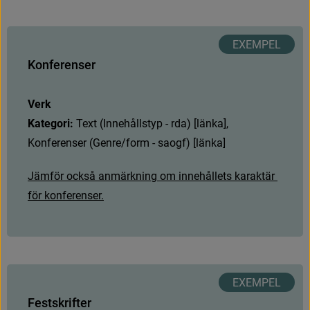
K
o
n
f
e
r
e
n
s
e
r
Verk
Kategori: 
T
e
x
t
(
I
n
n
e
h
å
l
l
s
t
y
p
-
r
d
a
)
[
l
ä
n
k
a
]
,
K
o
n
f
e
r
e
n
s
e
r
(
G
e
n
r
e
/
f
o
r
m
-
s
a
o
g
f
)
[
l
ä
n
k
a
]
J
ä
m
f
ö
r
o
c
k
s
å
a
n
m
ä
r
k
n
i
n
g
o
m
i
n
n
e
h
å
l
l
e
t
s
k
a
r
a
k
t
ä
r
f
ö
r
k
o
n
f
e
r
e
n
s
e
r
.
F
e
s
t
s
k
r
i
f
t
e
r