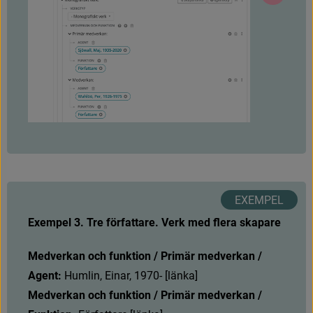
Exempel 3. Tre författare. Verk med flera skapare
Medverkan och funktion / Primär medverkan / 
Agent:
H
u
m
l
i
n
,
E
i
n
a
r
,
1
9
7
0
-
[
l
ä
n
k
a
]
Medverkan och funktion / Primär medverkan / 