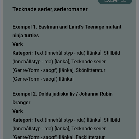
T
e
c
k
n
a
d
e
s
e
r
i
e
r
,
s
e
r
i
e
r
o
m
a
n
e
r
Exempel 1. Eastman and Laird's Teenage mutant 
ninja turtles
Verk
Kategori: 
T
e
x
t
(
I
n
n
e
h
å
l
l
s
t
y
p
-
r
d
a
)
[
l
ä
n
k
a
]
,
S
t
i
l
l
b
i
l
d
(
I
n
n
e
h
å
l
l
s
t
y
p
-
r
d
a
)
[
l
ä
n
k
a
]
,
T
e
c
k
n
a
d
e
s
e
r
i
e
r
(
G
e
n
r
e
/
f
o
r
m
-
s
a
o
g
f
)
[
l
ä
n
k
a
]
,
S
k
ö
n
l
i
t
t
e
r
a
t
u
r
(
G
e
n
r
e
/
f
o
r
m
-
s
a
o
g
f
)
[
l
ä
n
k
a
]
Exempel 2. Dolda judiska liv / Johanna Rubin 
Dranger
Verk
Kategori: 
T
e
x
t
(
I
n
n
e
h
å
l
l
s
t
y
p
-
r
d
a
)
[
l
ä
n
k
a
]
,
S
t
i
l
l
b
i
l
d
(
I
n
n
e
h
å
l
l
s
t
y
p
-
r
d
a
)
[
l
ä
n
k
a
]
,
T
e
c
k
n
a
d
e
s
e
r
i
e
r
(
G
e
n
r
e
/
f
o
r
m
-
s
a
o
g
f
)
[
l
ä
n
k
a
]
,
F
a
c
k
l
i
t
t
e
r
a
t
u
r