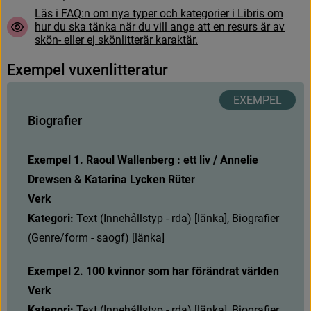
L
ä
s
i
F
A
Q
:
n
o
m
n
y
a
t
y
p
e
r
o
c
h
k
a
t
e
g
o
r
i
e
r
i
L
i
b
r
i
s
o
m
h
u
r
d
u
s
k
a
t
ä
n
k
a
n
ä
r
d
u
v
i
l
l
a
n
g
e
a
t
t
e
n
r
e
s
u
r
s
ä
r
a
v
s
k
ö
n
-
e
l
l
e
r
e
j
s
k
ö
n
l
i
t
t
e
r
ä
r
k
a
r
a
k
t
ä
r
.
E
x
e
m
p
e
l
v
u
x
e
n
l
i
t
t
e
r
a
t
u
r
B
i
o
g
r
a
f
e
r
Exempel 1. Raoul Wallenberg : ett liv / Annelie 
Drewsen & Katarina Lycken Rüter
Verk
Kategori: 
T
e
x
t
(
I
n
n
e
h
å
l
l
s
t
y
p
-
r
d
a
)
[
l
ä
n
k
a
]
,
B
i
o
g
r
a
f
e
r
(
G
e
n
r
e
/
f
o
r
m
-
s
a
o
g
f
)
[
l
ä
n
k
a
]
Exempel 2. 100 kvinnor som har förändrat världen
Verk
Kategori: 
T
e
x
t
(
I
n
n
e
h
å
l
l
s
t
y
p
-
r
d
a
)
[
l
ä
n
k
a
]
,
B
i
o
g
r
a
f
e
r