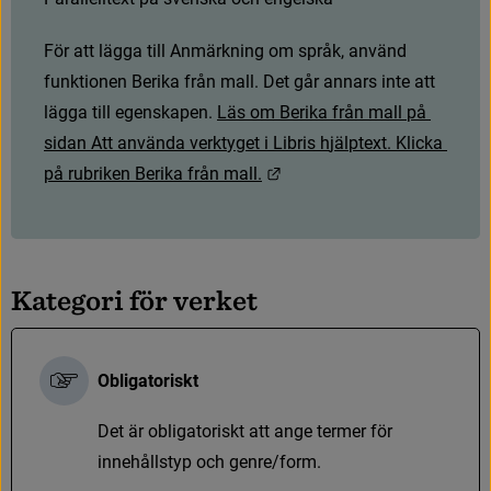
F
ö
r
a
t
t
l
ä
g
g
a
t
i
l
l
A
n
m
ä
r
k
n
i
n
g
o
m
s
p
r
å
k
,
a
n
v
ä
n
d
f
u
n
k
t
i
o
n
e
n
B
e
r
i
k
a
f
r
å
n
m
a
l
l
.
D
e
t
g
å
r
a
n
n
a
r
s
i
n
t
e
a
t
t
l
ä
g
g
a
t
i
l
l
e
g
e
n
s
k
a
p
e
n
.
L
ä
s
o
m
B
e
r
i
k
a
f
r
å
n
m
a
l
l
p
å
s
i
d
a
n
A
t
t
a
n
v
ä
n
d
a
v
e
r
k
t
y
g
e
t
i
L
i
b
r
i
s
h
j
ä
l
p
t
e
x
t
.
K
l
i
c
k
a
L
ä
n
k
t
i
l
l
a
n
n
a
n
w
e
b
b
p
l
a
t
s
.
p
å
r
u
b
r
i
k
e
n
B
e
r
i
k
a
f
r
å
n
m
a
l
l
.
K
a
t
e
g
o
r
i
f
ö
r
v
e
r
k
e
t
Obligatoriskt
D
e
t
ä
r
o
b
l
i
g
a
t
o
r
i
s
k
t
a
t
t
a
n
g
e
t
e
r
m
e
r
f
ö
r
i
n
n
e
h
å
l
l
s
t
y
p
o
c
h
g
e
n
r
e
/
f
o
r
m
.