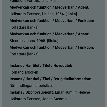
Funktion:
 Författare [länka]
Medverkan och funktion / Medverkan / Agent:
Hellström Persson, Heléne, 1964- [länka]
Medverkan och funktion / Medverkan / Funktion:
Författare [länka]
Medverkan och funktion / Medverkan / Agent:
Stenmo, Jonas, 1965- [länka]
Medverkan och funktion / Medverkan / Funktion:
Författare [länka]
Instans / Har titel / Titel / Huvudtitel:
F
ö
r
h
a
n
d
l
a
r
b
o
k
e
n
Instans / Har titel / Titel / Övrig titelinformation:
förhandlingar i arbetslivet
Instans / Upphovsuppgift:
 Einar Humlin, Heléne 
Hellström Persson, Jonas Stenmo.