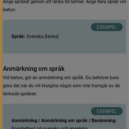
A
n
g
e
s
p
r
å
k
e
t
g
e
n
o
m
a
t
t
l
ä
n
k
a
t
i
l
l
t
e
r
m
e
r
.
A
n
g
e
f
e
r
a
s
p
r
å
k
v
i
d
b
e
h
o
v
.
Språk:
S
v
e
n
s
k
a
[
l
ä
n
k
a
]
A
n
m
ä
r
k
n
i
n
g
o
m
s
p
r
å
k
V
i
d
b
e
h
o
v
,
g
ö
r
e
n
a
n
m
ä
r
k
n
i
n
g
o
m
s
p
r
å
k
.
D
u
b
e
h
ö
v
e
r
b
a
r
a
g
ö
r
a
d
e
t
n
ä
r
d
u
v
i
l
l
k
l
a
r
g
ö
r
a
n
å
g
o
t
s
o
m
i
n
t
e
f
r
a
m
g
å
r
a
v
d
e
l
ä
n
k
a
d
e
s
p
r
å
k
e
n
.
Anmärkning / Anmärkning om språk / Benämning:
P
a
r
a
l
l
e
l
l
t
e
x
t
p
å
s
v
e
n
s
k
a
o
c
h
e
n
g
e
l
s
k
a