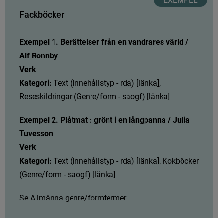
F
a
c
k
b
ö
c
k
e
r
Exempel 1. Berättelser från en vandrares värld / 
Alf Ronnby
Verk
Kategori: 
T
e
x
t
(
I
n
n
e
h
å
l
l
s
t
y
p
-
r
d
a
)
[
l
ä
n
k
a
]
,
R
e
s
e
s
k
i
l
d
r
i
n
g
a
r
(
G
e
n
r
e
/
f
o
r
m
-
s
a
o
g
f
)
[
l
ä
n
k
a
]
Exempel 2. Plåtmat : grönt i en långpanna / Julia 
Tuvesson
Verk
Kategori: 
T
e
x
t
(
I
n
n
e
h
å
l
l
s
t
y
p
-
r
d
a
)
[
l
ä
n
k
a
]
,
K
o
k
b
ö
c
k
e
r
(
G
e
n
r
e
/
f
o
r
m
-
s
a
o
g
f
)
[
l
ä
n
k
a
]
S
e
A
l
l
m
ä
n
n
a
g
e
n
r
e
/
f
o
r
m
t
e
r
m
e
r
.