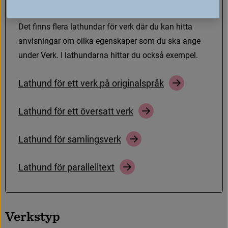
L
a
t
h
u
n
d
a
r
f
ö
r
v
e
r
k
D
e
t
f
n
n
s
f
e
r
a
l
a
t
h
u
n
d
a
r
f
ö
r
v
e
r
k
d
ä
r
d
u
k
a
n
h
i
t
t
a
a
n
v
i
s
n
i
n
g
a
r
o
m
o
l
i
k
a
e
g
e
n
s
k
a
p
e
r
s
o
m
d
u
s
k
a
a
n
g
e
u
n
d
e
r
V
e
r
k
.
I
l
a
t
h
u
n
d
a
r
n
a
h
i
t
t
a
r
d
u
o
c
k
s
å
e
x
e
m
p
e
l
.
L
a
t
h
u
n
d
f
ö
r
e
t
t
v
e
r
k
p
å
o
r
i
g
i
n
a
l
s
p
r
å
k
L
a
t
h
u
n
d
f
ö
r
e
t
t
ö
v
e
r
s
a
t
t
v
e
r
k
L
a
t
h
u
n
d
f
ö
r
s
a
m
l
i
n
g
s
v
e
r
k
L
a
t
h
u
n
d
f
ö
r
p
a
r
a
l
l
e
l
l
t
e
x
t
V
e
r
k
s
t
y
p