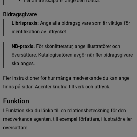
f
e
r
ä
n
t
r
e
s
k
a
p
a
r
e
:
a
n
g
e
d
e
n
f
ö
r
s
t
a
.
B
i
d
r
a
g
s
g
i
v
a
r
e
Librispraxis:
A
n
g
e
a
l
l
a
b
i
d
r
a
g
s
g
i
v
a
r
e
s
o
m
ä
r
v
i
k
t
i
g
a
f
ö
r
i
d
e
n
t
i
f
k
a
t
i
o
n
a
v
u
t
t
r
y
c
k
e
t
.
NB-praxis:
F
ö
r
s
k
ö
n
l
i
t
t
e
r
a
t
u
r
,
a
n
g
e
i
l
l
u
s
t
r
a
t
ö
r
e
r
o
c
h
ö
v
e
r
s
ä
t
t
a
r
e
.
K
a
t
a
l
o
g
i
s
a
t
ö
r
e
n
a
v
g
ö
r
n
ä
r
f
e
r
b
i
d
r
a
g
s
g
i
v
a
r
e
s
k
a
a
n
g
e
s
.
F
l
e
r
i
n
s
t
r
u
k
t
i
o
n
e
r
f
ö
r
h
u
r
m
å
n
g
a
m
e
d
v
e
r
k
a
n
d
e
d
u
k
a
n
a
n
g
e
f
n
n
s
p
å
s
i
d
a
n
A
g
e
n
t
e
r
k
n
u
t
n
a
t
i
l
l
v
e
r
k
o
c
h
u
t
t
r
y
c
k
.
F
u
n
k
t
i
o
n
I
F
u
n
k
t
i
o
n
s
k
a
d
u
l
ä
n
k
a
t
i
l
l
e
n
r
e
l
a
t
i
o
n
s
b
e
t
e
c
k
n
i
n
g
f
ö
r
d
e
n
m
e
d
v
e
r
k
a
n
d
e
a
g
e
n
t
e
n
,
t
i
l
l
e
x
e
m
p
e
l
f
ö
r
f
a
t
t
a
r
e
,
i
l
l
u
s
t
r
a
t
ö
r
e
l
l
e
r
ö
v
e
r
s
ä
t
t
a
r
e
.