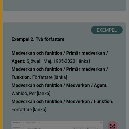
Exempel 2. Två författare
Medverkan och funktion / Primär medverkan / 
Agent:
S
j
ö
w
a
l
l
,
M
a
j
,
1
9
3
5
-
2
0
2
0
[
l
ä
n
k
a
]
Medverkan och funktion / Primär medverkan / 
Funktion:
 Författare [länka]
Medverkan och funktion / Medverkan / Agent:
Wahlöö, Per [länka]
Medverkan och funktion / Medverkan / Funktion:
Författare [länka]
Visa me