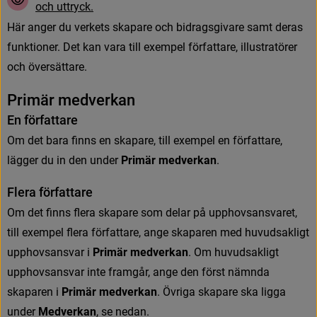
o
c
h
u
t
t
r
y
c
k
.
H
ä
r
a
n
g
e
r
d
u
v
e
r
k
e
t
s
s
k
a
p
a
r
e
o
c
h
b
i
d
r
a
g
s
g
i
v
a
r
e
s
a
m
t
d
e
r
a
s
f
u
n
k
t
i
o
n
e
r
.
D
e
t
k
a
n
v
a
r
a
t
i
l
l
e
x
e
m
p
e
l
f
ö
r
f
a
t
t
a
r
e
,
i
l
l
u
s
t
r
a
t
ö
r
e
r
o
c
h
ö
v
e
r
s
ä
t
t
a
r
e
.
P
r
i
m
ä
r
m
e
d
v
e
r
k
a
n
E
n
f
ö
r
f
a
t
t
a
r
e
O
m
d
e
t
b
a
r
a
f
n
n
s
e
n
s
k
a
p
a
r
e
,
t
i
l
l
e
x
e
m
p
e
l
e
n
f
ö
r
f
a
t
t
a
r
e
,
l
ä
g
g
e
r
d
u
i
n
d
e
n
u
n
d
e
r
Primär medverkan
.
F
l
e
r
a
f
ö
r
f
a
t
t
a
r
e
O
m
d
e
t
f
n
n
s
f
e
r
a
s
k
a
p
a
r
e
s
o
m
d
e
l
a
r
p
å
u
p
p
h
o
v
s
a
n
s
v
a
r
e
t
,
t
i
l
l
e
x
e
m
p
e
l
f
e
r
a
f
ö
r
f
a
t
t
a
r
e
,
a
n
g
e
s
k
a
p
a
r
e
n
m
e
d
h
u
v
u
d
s
a
k
l
i
g
t
u
p
p
h
o
v
s
a
n
s
v
a
r
i
Primär medverkan
. Om huvudsakligt 
upphovsansvar inte framgår, ange den först nämnda 
skaparen i 
Primär medverkan
. Övriga skapare ska ligga 
under 
Medverkan
, se nedan.