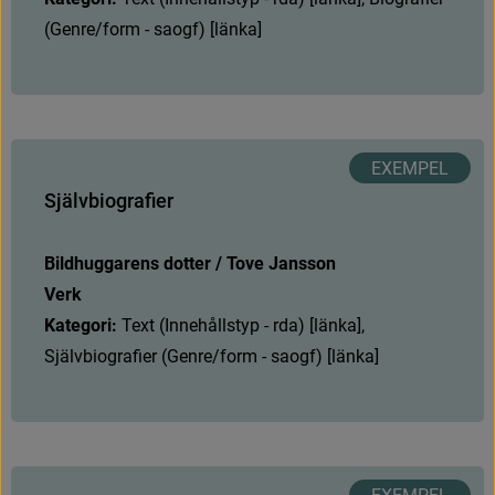
(
G
e
n
r
e
/
f
o
r
m
-
s
a
o
g
f
)
[
l
ä
n
k
a
]
S
j
ä
l
v
b
i
o
g
r
a
f
e
r
Bildhuggarens dotter / Tove Jansson
Verk
Kategori: 
T
e
x
t
(
I
n
n
e
h
å
l
l
s
t
y
p
-
r
d
a
)
[
l
ä
n
k
a
]
,
S
j
ä
l
v
b
i
o
g
r
a
f
e
r
(
G
e
n
r
e
/
f
o
r
m
-
s
a
o
g
f
)
[
l
ä
n
k
a
]