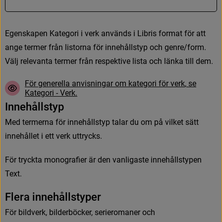
E
g
e
n
s
k
a
p
e
n
K
a
t
e
g
o
r
i
i
v
e
r
k
a
n
v
ä
n
d
s
i
L
i
b
r
i
s
f
o
r
m
a
t
f
ö
r
a
t
t
a
n
g
e
t
e
r
m
e
r
f
r
å
n
l
i
s
t
o
r
n
a
f
ö
r
i
n
n
e
h
å
l
l
s
t
y
p
o
c
h
g
e
n
r
e
/
f
o
r
m
.
V
ä
l
j
r
e
l
e
v
a
n
t
a
t
e
r
m
e
r
f
r
å
n
r
e
s
p
e
k
t
i
v
e
l
i
s
t
a
o
c
h
l
ä
n
k
a
t
i
l
l
d
e
m
.
F
ö
r
g
e
n
e
r
e
l
l
a
a
n
v
i
s
n
i
n
g
a
r
o
m
k
a
t
e
g
o
r
i
f
ö
r
v
e
r
k
,
s
e
K
a
t
e
g
o
r
i
-
V
e
r
k
.
I
n
n
e
h
å
l
l
s
t
y
p
M
e
d
t
e
r
m
e
r
n
a
f
ö
r
i
n
n
e
h
å
l
l
s
t
y
p
t
a
l
a
r
d
u
o
m
p
å
v
i
l
k
e
t
s
ä
t
t
i
n
n
e
h
å
l
l
e
t
i
e
t
t
v
e
r
k
u
t
t
r
y
c
k
s
.
F
ö
r
t
r
y
c
k
t
a
m
o
n
o
g
r
a
f
e
r
ä
r
d
e
n
v
a
n
l
i
g
a
s
t
e
i
n
n
e
h
å
l
l
s
t
y
p
e
n
T
e
x
t
.
F
l
e
r
a
i
n
n
e
h
å
l
l
s
t
y
p
e
r
F
ö
r
b
i
l
d
v
e
r
k
,
b
i
l
d
e
r
b
ö
c
k
e
r
,
s
e
r
i
e
r
o
m
a
n
e
r
o
c
h