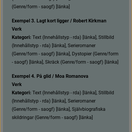
(
G
e
n
r
e
/
f
o
r
m
-
s
a
o
g
f
)
[
l
ä
n
k
a
]
Exempel 3. 
Lagt kort ligger / Robert Kirkman
Verk
Kategori: 
T
e
x
t
(
I
n
n
e
h
å
l
l
s
t
y
p
-
r
d
a
)
[
l
ä
n
k
a
]
,
S
t
i
l
l
b
i
l
d
(
I
n
n
e
h
å
l
l
s
t
y
p
-
r
d
a
)
[
l
ä
n
k
a
]
,
S
e
r
i
e
r
o
m
a
n
e
r
(
G
e
n
r
e
/
f
o
r
m
-
s
a
o
g
f
)
[
l
ä
n
k
a
]
,
D
y
s
t
o
p
i
e
r
(
G
e
n
r
e
/
f
o
r
m
-
s
a
o
g
f
)
[
l
ä
n
k
a
]
,
S
k
r
ä
c
k
(
G
e
n
r
e
/
f
o
r
m
-
s
a
o
g
f
)
[
l
ä
n
k
a
]
Exempel 4. På glid / Moa Romanova
Verk
Kategori: 
T
e
x
t
(
I
n
n
e
h
å
l
l
s
t
y
p
-
r
d
a
)
[
l
ä
n
k
a
]
,
S
t
i
l
l
b
i
l
d
(
I
n
n
e
h
å
l
l
s
t
y
p
-
r
d
a
)
[
l
ä
n
k
a
]
,
S
e
r
i
e
r
o
m
a
n
e
r
(
G
e
n
r
e
/
f
o
r
m
-
s
a
o
g
f
)
[
l
ä
n
k
a
]
,
S
j
ä
l
v
b
i
o
g
r
a
f
s
k
a
s
k
i
l
d
r
i
n
g
a
r
(
G
e
n
r
e
/
f
o
r
m
-
s
a
o
g
f
)
[
l
ä
n
k
a
]