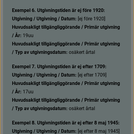
Exempel 6. Utgivningstiden är ej före 1920:
Utgivning / Utgivning / Datum: 
[
e
j
f
ö
r
e
1
9
2
0
]
Huvudsakligt tillgängliggörande / Primär utgivning 
/ År: 
19uu
Huvudsakligt tillgängliggörande / Primär utgivning 
/ Typ av utgivningsdatum: 
osäkert årtal
Exempel 7. Utgivningstiden är ej efter 1709:
Utgivning / Utgivning / Datum: 
[
e
j
e
f
t
e
r
1
7
0
9
]
Huvudsakligt tillgängliggörande / Primär utgivning 
/ År: 
17uu
Huvudsakligt tillgängliggörande / Primär utgivning 
/ Typ av utgivningsdatum: 
osäkert årtal
Exempel 8. Utgivningstiden är ej efter 8 maj 1945:
Utgivning / Utgivning / Datum: 
[
e
j
e
f
t
e
r
8
m
a
j
1
9
4
5
]