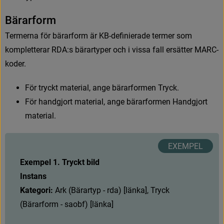
B
ä
r
a
r
f
o
r
m
T
e
r
m
e
r
n
a
f
ö
r
b
ä
r
a
r
f
o
r
m
ä
r
K
B
-
d
e
f
n
i
e
r
a
d
e
t
e
r
m
e
r
s
o
m
k
o
m
p
l
e
t
t
e
r
a
r
R
D
A
:
s
b
ä
r
a
r
t
y
p
e
r
o
c
h
i
v
i
s
s
a
f
a
l
l
e
r
s
ä
t
t
e
r
M
A
R
C
-
k
o
d
e
r
.
F
ö
r
t
r
y
c
k
t
m
a
t
e
r
i
a
l
,
a
n
g
e
b
ä
r
a
r
f
o
r
m
e
n
T
r
y
c
k
.
F
ö
r
h
a
n
d
g
j
o
r
t
m
a
t
e
r
i
a
l
,
a
n
g
e
b
ä
r
a
r
f
o
r
m
e
n
H
a
n
d
g
j
o
r
t
m
a
t
e
r
i
a
l
.
Exempel 1. Tryckt bild
Instans
Kategori:
A
r
k
(
B
ä
r
a
r
t
y
p
-
r
d
a
)
[
l
ä
n
k
a
]
,
T
r
y
c
k
(
B
ä
r
a
r
f
o
r
m
-
s
a
o
b
f
)
[
l
ä
n
k
a
]