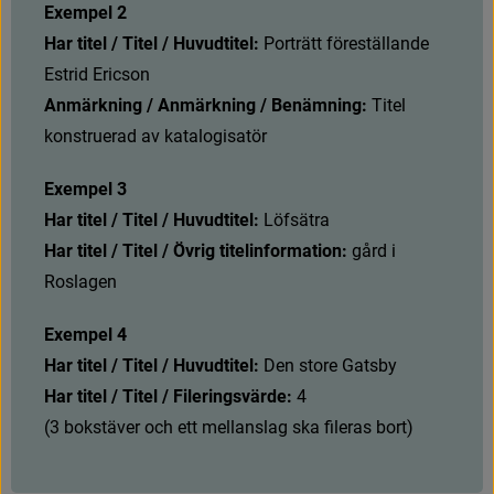
Exempel 2
Har titel / Titel / Huvudtitel:
P
o
r
t
r
ä
t
t
f
ö
r
e
s
t
ä
l
l
a
n
d
e
E
s
t
r
i
d
E
r
i
c
s
o
n
Anmärkning / Anmärkning / Benämning:
 Titel 
konstruerad av katalogisatör
Exempel 3
Har titel / Titel / Huvudtitel:
L
ö
f
s
ä
t
r
a
Har titel / Titel / Övrig titelinformation:
 gård i 
Roslagen
Exempel 4
Har titel / Titel / Huvudtitel:
D
e
n
s
t
o
r
e
G
a
t
s
b
y
Har titel / Titel / Fileringsvärde:
 4 
(3 bokstäver och ett mellanslag ska fileras bort)