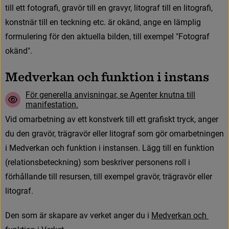
t
i
l
l
e
t
t
f
o
t
o
g
r
a
f
,
g
r
a
v
ö
r
t
i
l
l
e
n
g
r
a
v
y
r
,
l
i
t
o
g
r
a
f
t
i
l
l
e
n
l
i
t
o
g
r
a
f
,
k
o
n
s
t
n
ä
r
t
i
l
l
e
n
t
e
c
k
n
i
n
g
e
t
c
.
ä
r
o
k
ä
n
d
,
a
n
g
e
e
n
l
ä
m
p
l
i
g
f
o
r
m
u
l
e
r
i
n
g
f
ö
r
d
e
n
a
k
t
u
e
l
l
a
b
i
l
d
e
n
,
t
i
l
l
e
x
e
m
p
e
l
"
F
o
t
o
g
r
a
f
o
k
ä
n
d
"
.
M
e
d
v
e
r
k
a
n
o
c
h
f
u
n
k
t
i
o
n
i
i
n
s
t
a
n
s
F
ö
r
g
e
n
e
r
e
l
l
a
a
n
v
i
s
n
i
n
g
a
r
,
s
e
A
g
e
n
t
e
r
k
n
u
t
n
a
t
i
l
l
m
a
n
i
f
e
s
t
a
t
i
o
n
.
V
i
d
o
m
a
r
b
e
t
n
i
n
g
a
v
e
t
t
k
o
n
s
t
v
e
r
k
t
i
l
l
e
t
t
g
r
a
f
s
k
t
t
r
y
c
k
,
a
n
g
e
r
d
u
d
e
n
g
r
a
v
ö
r
,
t
r
ä
g
r
a
v
ö
r
e
l
l
e
r
l
i
t
o
g
r
a
f
s
o
m
g
ö
r
o
m
a
r
b
e
t
n
i
n
g
e
n
i
M
e
d
v
e
r
k
a
n
o
c
h
f
u
n
k
t
i
o
n
i
i
n
s
t
a
n
s
e
n
.
L
ä
g
g
t
i
l
l
e
n
f
u
n
k
t
i
o
n
(
r
e
l
a
t
i
o
n
s
b
e
t
e
c
k
n
i
n
g
)
s
o
m
b
e
s
k
r
i
v
e
r
p
e
r
s
o
n
e
n
s
r
o
l
l
i
f
ö
r
h
å
l
l
a
n
d
e
t
i
l
l
r
e
s
u
r
s
e
n
,
t
i
l
l
e
x
e
m
p
e
l
g
r
a
v
ö
r
,
t
r
ä
g
r
a
v
ö
r
e
l
l
e
r
l
i
t
o
g
r
a
f
.
D
e
n
s
o
m
ä
r
s
k
a
p
a
r
e
a
v
v
e
r
k
e
t
a
n
g
e
r
d
u
i
M
e
d
v
e
r
k
a
n
o
c
h