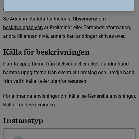
A
d
m
i
n
m
e
t
a
d
a
t
a
S
e
A
d
m
i
n
m
e
t
a
d
a
t
a
f
ö
r
I
n
s
t
a
n
s
. 
Observera:
 om 
b
e
s
k
r
i
v
n
i
n
g
s
n
i
v
å
n
 är Preliminär eller Förhandsinformation, 
ändra till annan nivå, annars kan ändringar skrivas över.
K
ä
l
l
a
f
ö
r
b
e
s
k
r
i
v
n
i
n
g
e
n
H
ä
m
t
a
u
p
p
g
i
f
t
e
r
n
a
f
r
å
n
t
i
t
e
l
s
i
d
a
n
e
l
l
e
r
a
r
k
e
t
.
I
a
n
d
r
a
h
a
n
d
h
ä
m
t
a
s
u
p
p
g
i
f
t
e
r
n
a
f
r
å
n
e
v
e
n
t
u
e
l
l
t
o
m
s
l
a
g
o
c
h
i
t
r
e
d
j
e
h
a
n
d
f
r
å
n
v
a
l
f
r
i
k
ä
l
l
a
i
e
l
l
e
r
u
t
a
n
f
ö
r
r
e
s
u
r
s
e
n
.
F
ö
r
a
l
l
m
ä
n
n
a
a
n
v
i
s
n
i
n
g
a
r
o
m
k
ä
l
l
a
,
s
e
G
e
n
e
r
e
l
l
a
a
n
v
i
s
n
i
n
g
a
r
,
K
ä
l
l
o
r
f
ö
r
b
e
s
k
r
i
v
n
i
n
g
e
n
.
I
n
s
t
a
n
s
t
y
p