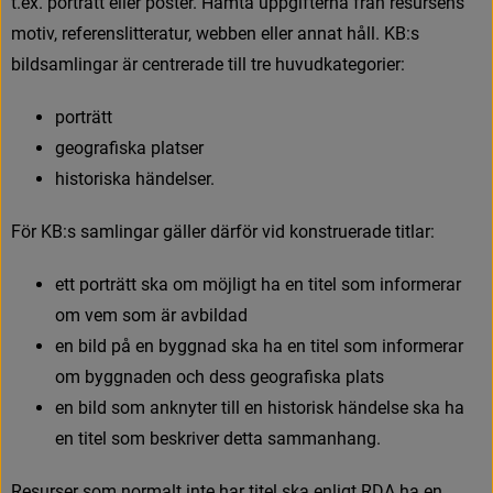
t
.
e
x
.
p
o
r
t
r
ä
t
t
e
l
l
e
r
p
o
s
t
e
r
.
H
ä
m
t
a
u
p
p
g
i
f
t
e
r
n
a
f
r
å
n
r
e
s
u
r
s
e
n
s
m
o
t
i
v
,
r
e
f
e
r
e
n
s
l
i
t
t
e
r
a
t
u
r
,
w
e
b
b
e
n
e
l
l
e
r
a
n
n
a
t
h
å
l
l
.
K
B
:
s
b
i
l
d
s
a
m
l
i
n
g
a
r
ä
r
c
e
n
t
r
e
r
a
d
e
t
i
l
l
t
r
e
h
u
v
u
d
k
a
t
e
g
o
r
i
e
r
:
p
o
r
t
r
ä
t
t
g
e
o
g
r
a
f
s
k
a
p
l
a
t
s
e
r
h
i
s
t
o
r
i
s
k
a
h
ä
n
d
e
l
s
e
r
.
F
ö
r
K
B
:
s
s
a
m
l
i
n
g
a
r
g
ä
l
l
e
r
d
ä
r
f
ö
r
v
i
d
k
o
n
s
t
r
u
e
r
a
d
e
t
i
t
l
a
r
:
e
t
t
p
o
r
t
r
ä
t
t
s
k
a
o
m
m
ö
j
l
i
g
t
h
a
e
n
t
i
t
e
l
s
o
m
i
n
f
o
r
m
e
r
a
r
o
m
v
e
m
s
o
m
ä
r
a
v
b
i
l
d
a
d
e
n
b
i
l
d
p
å
e
n
b
y
g
g
n
a
d
s
k
a
h
a
e
n
t
i
t
e
l
s
o
m
i
n
f
o
r
m
e
r
a
r
o
m
b
y
g
g
n
a
d
e
n
o
c
h
d
e
s
s
g
e
o
g
r
a
f
s
k
a
p
l
a
t
s
e
n
b
i
l
d
s
o
m
a
n
k
n
y
t
e
r
t
i
l
l
e
n
h
i
s
t
o
r
i
s
k
h
ä
n
d
e
l
s
e
s
k
a
h
a
e
n
t
i
t
e
l
s
o
m
b
e
s
k
r
i
v
e
r
d
e
t
t
a
s
a
m
m
a
n
h
a
n
g
.
R
e
s
u
r
s
e
r
s
o
m
n
o
r
m
a
l
t
i
n
t
e
h
a
r
t
i
t
e
l
s
k
a
e
n
l
i
g
t
R
D
A
h
a
e
n