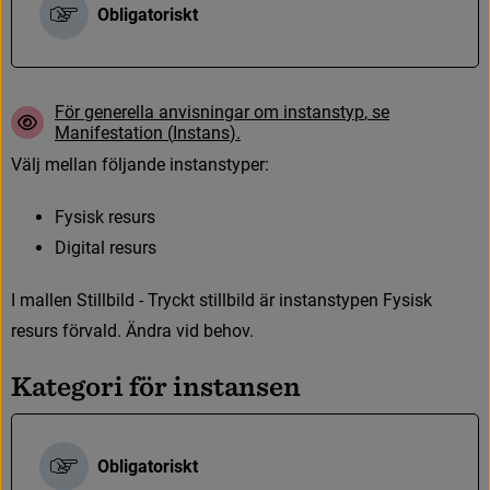
Obligatoriskt
F
ö
r
g
e
n
e
r
e
l
l
a
a
n
v
i
s
n
i
n
g
a
r
o
m
i
n
s
t
a
n
s
t
y
p
,
s
e
M
a
n
i
f
e
s
t
a
t
i
o
n
(
I
n
s
t
a
n
s
)
.
V
ä
l
j
m
e
l
l
a
n
f
ö
l
j
a
n
d
e
i
n
s
t
a
n
s
t
y
p
e
r
:
F
y
s
i
s
k
r
e
s
u
r
s
D
i
g
i
t
a
l
r
e
s
u
r
s
I
m
a
l
l
e
n
S
t
i
l
l
b
i
l
d
-
T
r
y
c
k
t
s
t
i
l
l
b
i
l
d
ä
r
i
n
s
t
a
n
s
t
y
p
e
n
F
y
s
i
s
k
r
e
s
u
r
s
f
ö
r
v
a
l
d
.
Ä
n
d
r
a
v
i
d
b
e
h
o
v
.
K
a
t
e
g
o
r
i
f
ö
r
i
n
s
t
a
n
s
e
n
Obligatoriskt