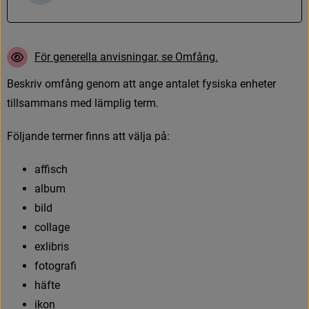
F
ö
r
g
e
n
e
r
e
l
l
a
a
n
v
i
s
n
i
n
g
a
r
,
s
e
O
m
f
å
n
g
.
B
e
s
k
r
i
v
o
m
f
å
n
g
g
e
n
o
m
a
t
t
a
n
g
e
a
n
t
a
l
e
t
f
y
s
i
s
k
a
e
n
h
e
t
e
r
t
i
l
l
s
a
m
m
a
n
s
m
e
d
l
ä
m
p
l
i
g
t
e
r
m
.
F
ö
l
j
a
n
d
e
t
e
r
m
e
r
f
n
n
s
a
t
t
v
ä
l
j
a
p
å
:
a
f
s
c
h
a
l
b
u
m
b
i
l
d
c
o
l
l
a
g
e
e
x
l
i
b
r
i
s
f
o
t
o
g
r
a
f
h
ä
f
t
e
i
k
o
n