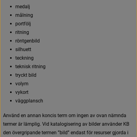
m
e
d
a
l
j
m
å
l
n
i
n
g
p
o
r
t
f
ö
l
j
r
i
t
n
i
n
g
r
ö
n
t
g
e
n
b
i
l
d
s
i
l
h
u
e
t
t
t
e
c
k
n
i
n
g
t
e
k
n
i
s
k
r
i
t
n
i
n
g
t
r
y
c
k
t
b
i
l
d
v
o
l
y
m
v
y
k
o
r
t
v
ä
g
g
p
l
a
n
s
c
h
A
n
v
ä
n
d
e
n
a
n
n
a
n
k
o
n
c
i
s
t
e
r
m
o
m
i
n
g
e
n
a
v
o
v
a
n
n
ä
m
n
d
a
t
e
r
m
e
r
ä
r
l
ä
m
p
l
i
g
.
V
i
d
k
a
t
a
l
o
g
i
s
e
r
i
n
g
a
v
b
i
l
d
e
r
a
n
v
ä
n
d
e
r
K
B
d
e
n
ö
v
e
r
g
r
i
p
a
n
d
e
t
e
r
m
e
n
”
b
i
l
d
”
e
n
d
a
s
t
f
ö
r
r
e
s
u
r
s
e
r
g
j
o
r
d
a
i