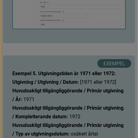
0
0
8
/
1
5
-
1
7
Exempel 5. Utgivningstiden är 1971 eller 1972:
Utgivning / Utgivning / Datum:
[
1
9
7
1
e
l
l
e
r
1
9
7
2
]
Huvudsakligt tillgängliggörande / Primär utgivning 
/ År:
 1971
Huvudsakligt tillgängliggörande / Primär utgivning 
/ Kompletterande datum:
 1972
Huvudsakligt tillgängliggörande / Primär utgivning 
/ Typ av utgivningsdatum: 
osäkert årtal