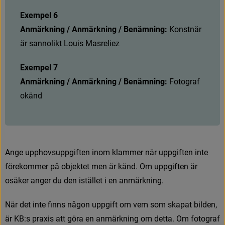
Exempel 6
Anmärkning / Anmärkning / Benämning:
K
o
n
s
t
n
ä
r
ä
r
s
a
n
n
o
l
i
k
t
L
o
u
i
s
M
a
s
r
e
l
i
e
z
Exempel 7
Anmärkning / Anmärkning / Benämning:
F
o
t
o
g
r
a
f
o
k
ä
n
d
A
n
g
e
u
p
p
h
o
v
s
u
p
p
g
i
f
t
e
n
i
n
o
m
k
l
a
m
m
e
r
n
ä
r
u
p
p
g
i
f
t
e
n
i
n
t
e
f
ö
r
e
k
o
m
m
e
r
p
å
o
b
j
e
k
t
e
t
m
e
n
ä
r
k
ä
n
d
.
O
m
u
p
p
g
i
f
t
e
n
ä
r
o
s
ä
k
e
r
a
n
g
e
r
d
u
d
e
n
i
s
t
ä
l
l
e
t
i
e
n
a
n
m
ä
r
k
n
i
n
g
.
N
ä
r
d
e
t
i
n
t
e
f
n
n
s
n
å
g
o
n
u
p
p
g
i
f
t
o
m
v
e
m
s
o
m
s
k
a
p
a
t
b
i
l
d
e
n
,
ä
r
K
B
:
s
p
r
a
x
i
s
a
t
t
g
ö
r
a
e
n
a
n
m
ä
r
k
n
i
n
g
o
m
d
e
t
t
a
.
O
m
f
o
t
o
g
r
a
f