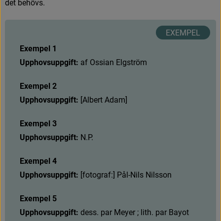
d
e
t
b
e
h
ö
v
s
.
Exempel 1
Upphovsuppgift:
a
f
O
s
s
i
a
n
E
l
g
s
t
r
ö
m
Exempel 2
Upphovsuppgift:
[
A
l
b
e
r
t
A
d
a
m
]
Exempel 3
Upphovsuppgift:
N
.
P
.
Exempel 4
Upphovsuppgift:
[
f
o
t
o
g
r
a
f
:
]
P
å
l
-
N
i
l
s
N
i
l
s
s
o
n
Exempel 5
Upphovsuppgift:
d
e
s
s
.
p
a
r
M
e
y
e
r
;
l
i
t
h
.
p
a
r
B
a
y
o
t