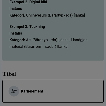
Exempel 2. Digital bild
Instans
Kategori:
O
n
l
i
n
e
r
e
s
u
r
s
(
B
ä
r
a
r
t
y
p
-
r
d
a
)
[
l
ä
n
k
a
]
Exempel 3. Teckning
Instans
Kategori:
A
r
k
(
B
ä
r
a
r
t
y
p
-
r
d
a
)
[
l
ä
n
k
a
]
,
H
a
n
d
g
j
o
r
t
m
a
t
e
r
i
a
l
(
B
ä
r
a
r
f
o
r
m
-
s
a
o
b
f
)
[
l
ä
n
k
a
]
T
i
t
e
l
Kärnelement