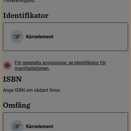
T
i
l
l
v
e
r
k
n
i
n
g
s
t
i
d
.
I
d
e
n
t
i
f
i
k
a
t
o
r
Kärnelement
F
ö
r
g
e
n
e
r
e
l
l
a
a
n
v
i
s
n
i
n
g
a
r
,
s
e
I
d
e
n
t
i
f
k
a
t
o
r
f
ö
r
m
a
n
i
f
e
s
t
a
t
i
o
n
e
n
.
I
S
B
N
A
n
g
e
I
S
B
N
o
m
s
å
d
a
n
t
f
n
n
s
.
O
m
f
å
n
g
Kärnelement