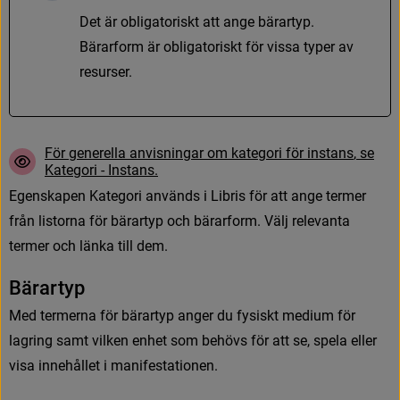
D
e
t
ä
r
o
b
l
i
g
a
t
o
r
i
s
k
t
a
t
t
a
n
g
e
b
ä
r
a
r
t
y
p
.
B
ä
r
a
r
f
o
r
m
ä
r
o
b
l
i
g
a
t
o
r
i
s
k
t
f
ö
r
v
i
s
s
a
t
y
p
e
r
a
v
r
e
s
u
r
s
e
r
.
F
ö
r
g
e
n
e
r
e
l
l
a
a
n
v
i
s
n
i
n
g
a
r
o
m
k
a
t
e
g
o
r
i
f
ö
r
i
n
s
t
a
n
s
,
s
e
K
a
t
e
g
o
r
i
-
I
n
s
t
a
n
s
.
E
g
e
n
s
k
a
p
e
n
K
a
t
e
g
o
r
i
a
n
v
ä
n
d
s
i
L
i
b
r
i
s
f
ö
r
a
t
t
a
n
g
e
t
e
r
m
e
r
f
r
å
n
l
i
s
t
o
r
n
a
f
ö
r
b
ä
r
a
r
t
y
p
o
c
h
b
ä
r
a
r
f
o
r
m
.
V
ä
l
j
r
e
l
e
v
a
n
t
a
t
e
r
m
e
r
o
c
h
l
ä
n
k
a
t
i
l
l
d
e
m
.
B
ä
r
a
r
t
y
p
M
e
d
t
e
r
m
e
r
n
a
f
ö
r
b
ä
r
a
r
t
y
p
a
n
g
e
r
d
u
f
y
s
i
s
k
t
m
e
d
i
u
m
f
ö
r
l
a
g
r
i
n
g
s
a
m
t
v
i
l
k
e
n
e
n
h
e
t
s
o
m
b
e
h
ö
v
s
f
ö
r
a
t
t
s
e
,
s
p
e
l
a
e
l
l
e
r
v
i
s
a
i
n
n
e
h
å
l
l
e
t
i
m
a
n
i
f
e
s
t
a
t
i
o
n
e
n
.