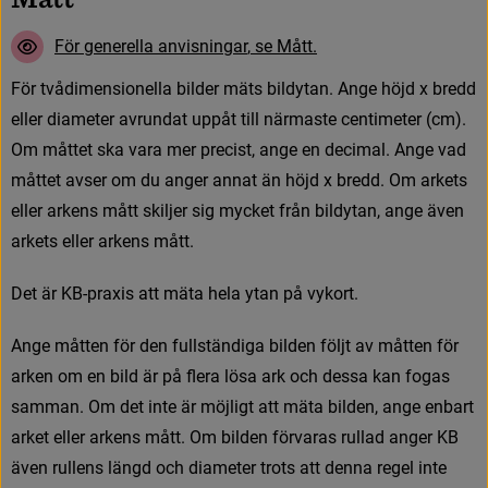
F
ö
r
g
e
n
e
r
e
l
l
a
a
n
v
i
s
n
i
n
g
a
r
,
s
e
M
å
t
t
.
F
ö
r
t
v
å
d
i
m
e
n
s
i
o
n
e
l
l
a
b
i
l
d
e
r
m
ä
t
s
b
i
l
d
y
t
a
n
.
A
n
g
e
h
ö
j
d
x
b
r
e
d
d
e
l
l
e
r
d
i
a
m
e
t
e
r
a
v
r
u
n
d
a
t
u
p
p
å
t
t
i
l
l
n
ä
r
m
a
s
t
e
c
e
n
t
i
m
e
t
e
r
(
c
m
)
.
O
m
m
å
t
t
e
t
s
k
a
v
a
r
a
m
e
r
p
r
e
c
i
s
t
,
a
n
g
e
e
n
d
e
c
i
m
a
l
.
A
n
g
e
v
a
d
m
å
t
t
e
t
a
v
s
e
r
o
m
d
u
a
n
g
e
r
a
n
n
a
t
ä
n
h
ö
j
d
x
b
r
e
d
d
.
O
m
a
r
k
e
t
s
e
l
l
e
r
a
r
k
e
n
s
m
å
t
t
s
k
i
l
j
e
r
s
i
g
m
y
c
k
e
t
f
r
å
n
b
i
l
d
y
t
a
n
,
a
n
g
e
ä
v
e
n
a
r
k
e
t
s
e
l
l
e
r
a
r
k
e
n
s
m
å
t
t
.
D
e
t
ä
r
K
B
-
p
r
a
x
i
s
a
t
t
m
ä
t
a
h
e
l
a
y
t
a
n
p
å
v
y
k
o
r
t
.
A
n
g
e
m
å
t
t
e
n
f
ö
r
d
e
n
f
u
l
l
s
t
ä
n
d
i
g
a
b
i
l
d
e
n
f
ö
l
j
t
a
v
m
å
t
t
e
n
f
ö
r
a
r
k
e
n
o
m
e
n
b
i
l
d
ä
r
p
å
f
e
r
a
l
ö
s
a
a
r
k
o
c
h
d
e
s
s
a
k
a
n
f
o
g
a
s
s
a
m
m
a
n
.
O
m
d
e
t
i
n
t
e
ä
r
m
ö
j
l
i
g
t
a
t
t
m
ä
t
a
b
i
l
d
e
n
,
a
n
g
e
e
n
b
a
r
t
a
r
k
e
t
e
l
l
e
r
a
r
k
e
n
s
m
å
t
t
.
O
m
b
i
l
d
e
n
f
ö
r
v
a
r
a
s
r
u
l
l
a
d
a
n
g
e
r
K
B
ä
v
e
n
r
u
l
l
e
n
s
l
ä
n
g
d
o
c
h
d
i
a
m
e
t
e
r
t
r
o
t
s
a
t
t
d
e
n
n
a
r
e
g
e
l
i
n
t
e