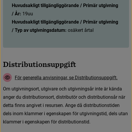
Huvudsakligt tillgängliggörande / Primär utgivning 
/ År: 
19uu
Huvudsakligt tillgängliggörande / Primär utgivning 
/ Typ av utgivningsdatum: 
osäkert årtal
D
i
s
t
r
i
b
u
t
i
o
n
s
u
p
p
g
i
f
t
F
ö
r
g
e
n
e
r
e
l
l
a
a
n
v
i
s
n
i
n
g
a
r
,
s
e
D
i
s
t
r
i
b
u
t
i
o
n
s
u
p
p
g
i
f
t
.
O
m
u
t
g
i
v
n
i
n
g
s
o
r
t
,
u
t
g
i
v
a
r
e
o
c
h
u
t
g
i
v
n
i
n
g
s
å
r
i
n
t
e
ä
r
k
ä
n
d
a
a
n
g
e
r
d
u
d
i
s
t
r
i
b
u
t
i
o
n
s
o
r
t
,
d
i
s
t
r
i
b
u
t
ö
r
o
c
h
d
i
s
t
r
i
b
u
t
i
o
n
s
å
r
n
ä
r
d
e
t
t
a
f
n
n
s
a
n
g
i
v
e
t
i
r
e
s
u
r
s
e
n
.
A
n
g
e
d
å
d
i
s
t
r
i
b
u
t
i
o
n
s
t
i
d
e
n
d
e
l
s
i
n
o
m
k
l
a
m
m
e
r
i
e
g
e
n
s
k
a
p
e
n
f
ö
r
u
t
g
i
v
n
i
n
g
s
t
i
d
,
d
e
l
s
u
t
a
n
k
l
a
m
m
e
r
i
e
g
e
n
s
k
a
p
e
n
f
ö
r
d
i
s
t
r
i
b
u
t
i
o
n
s
t
i
d
.