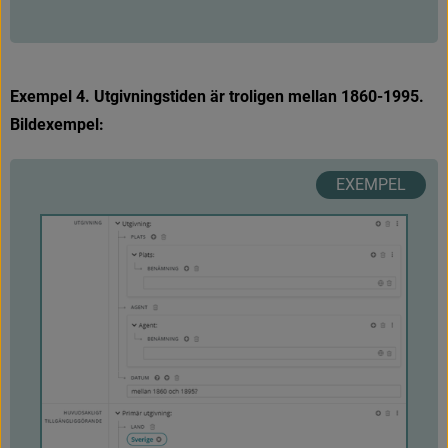
U
t
g
i
v
n
i
n
g
/
U
t
g
i
v
n
i
n
g
Ange Plats, Agent, Datum.
Exempel 4. Utgivningstiden är troligen mellan 1860-1995. 
Bildexempel:
H
u
v
u
d
s
a
k
l
i
g
t
t
i
l
l
g
ä
n
g
l
i
g
g
ö
r
a
n
d
e
/
P
r
i
m
ä
r
u
t
g
i
v
n
i
n
g
F
ö
r
s
t
Ange Land, År (tidigaste möjliga år), 
Kompletterande datum (senast möjliga år), 
Typ av utgivningsdatum.
MARC21
2
6
4
_
/
1
#
a
#
b
#
c
0
0
8
/
0
6
0
0
8
/
0
7
-
1
0
0
0
8
/
1
1
-
1
4