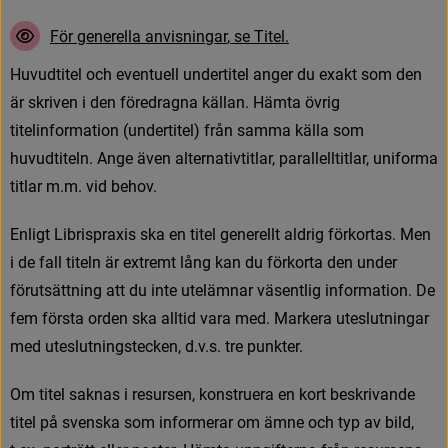
F
ö
r
g
e
n
e
r
e
l
l
a
a
n
v
i
s
n
i
n
g
a
r
,
s
e
T
i
t
e
l
.
H
u
v
u
d
t
i
t
e
l
o
c
h
e
v
e
n
t
u
e
l
l
u
n
d
e
r
t
i
t
e
l
a
n
g
e
r
d
u
e
x
a
k
t
s
o
m
d
e
n
ä
r
s
k
r
i
v
e
n
i
d
e
n
f
ö
r
e
d
r
a
g
n
a
k
ä
l
l
a
n
.
H
ä
m
t
a
ö
v
r
i
g
t
i
t
e
l
i
n
f
o
r
m
a
t
i
o
n
(
u
n
d
e
r
t
i
t
e
l
)
f
r
å
n
s
a
m
m
a
k
ä
l
l
a
s
o
m
h
u
v
u
d
t
i
t
e
l
n
.
A
n
g
e
ä
v
e
n
a
l
t
e
r
n
a
t
i
v
t
i
t
l
a
r
,
p
a
r
a
l
l
e
l
l
t
i
t
l
a
r
,
u
n
i
f
o
r
m
a
t
i
t
l
a
r
m
.
m
.
v
i
d
b
e
h
o
v
.
E
n
l
i
g
t
L
i
b
r
i
s
p
r
a
x
i
s
s
k
a
e
n
t
i
t
e
l
g
e
n
e
r
e
l
l
t
a
l
d
r
i
g
f
ö
r
k
o
r
t
a
s
.
M
e
n
i
d
e
f
a
l
l
t
i
t
e
l
n
ä
r
e
x
t
r
e
m
t
l
å
n
g
k
a
n
d
u
f
ö
r
k
o
r
t
a
d
e
n
u
n
d
e
r
f
ö
r
u
t
s
ä
t
t
n
i
n
g
a
t
t
d
u
i
n
t
e
u
t
e
l
ä
m
n
a
r
v
ä
s
e
n
t
l
i
g
i
n
f
o
r
m
a
t
i
o
n
.
D
e
f
e
m
f
ö
r
s
t
a
o
r
d
e
n
s
k
a
a
l
l
t
i
d
v
a
r
a
m
e
d
.
M
a
r
k
e
r
a
u
t
e
s
l
u
t
n
i
n
g
a
r
m
e
d
u
t
e
s
l
u
t
n
i
n
g
s
t
e
c
k
e
n
,
d
.
v
.
s
.
t
r
e
p
u
n
k
t
e
r
.
O
m
t
i
t
e
l
s
a
k
n
a
s
i
r
e
s
u
r
s
e
n
,
k
o
n
s
t
r
u
e
r
a
e
n
k
o
r
t
b
e
s
k
r
i
v
a
n
d
e
t
i
t
e
l
p
å
s
v
e
n
s
k
a
s
o
m
i
n
f
o
r
m
e
r
a
r
o
m
ä
m
n
e
o
c
h
t
y
p
a
v
b
i
l
d
,