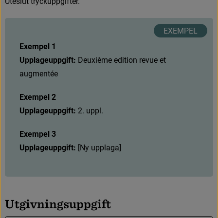
U
t
e
s
l
u
t
t
r
y
c
k
u
p
p
g
i
f
t
e
r
.
Exempel 1
Upplageuppgift:
D
e
u
x
i
è
m
e
e
d
i
t
i
o
n
r
e
v
u
e
e
t
a
u
g
m
e
n
t
é
e
Exempel 2
Upplageuppgift:
2
.
u
p
p
l
.
Exempel 3
Upplageuppgift:
[
N
y
u
p
p
l
a
g
a
]
U
t
g
i
v
n
i
n
g
s
u
p
p
g
i
f
t