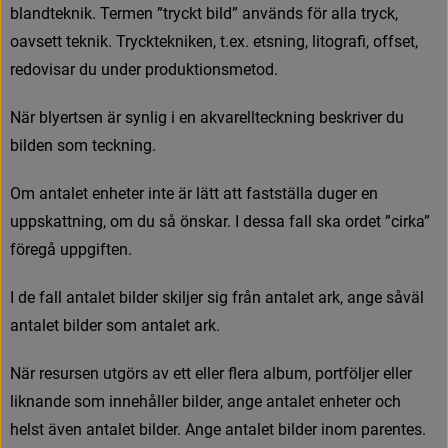
b
l
a
n
d
t
e
k
n
i
k
.
T
e
r
m
e
n
”
t
r
y
c
k
t
b
i
l
d
”
a
n
v
ä
n
d
s
f
ö
r
a
l
l
a
t
r
y
c
k
,
o
a
v
s
e
t
t
t
e
k
n
i
k
.
T
r
y
c
k
t
e
k
n
i
k
e
n
,
t
.
e
x
.
e
t
s
n
i
n
g
,
l
i
t
o
g
r
a
f
,
o
f
f
s
e
t
,
r
e
d
o
v
i
s
a
r
d
u
u
n
d
e
r
p
r
o
d
u
k
t
i
o
n
s
m
e
t
o
d
.
N
ä
r
b
l
y
e
r
t
s
e
n
ä
r
s
y
n
l
i
g
i
e
n
a
k
v
a
r
e
l
l
t
e
c
k
n
i
n
g
b
e
s
k
r
i
v
e
r
d
u
b
i
l
d
e
n
s
o
m
t
e
c
k
n
i
n
g
.
O
m
a
n
t
a
l
e
t
e
n
h
e
t
e
r
i
n
t
e
ä
r
l
ä
t
t
a
t
t
f
a
s
t
s
t
ä
l
l
a
d
u
g
e
r
e
n
u
p
p
s
k
a
t
t
n
i
n
g
,
o
m
d
u
s
å
ö
n
s
k
a
r
.
I
d
e
s
s
a
f
a
l
l
s
k
a
o
r
d
e
t
”
c
i
r
k
a
”
f
ö
r
e
g
å
u
p
p
g
i
f
t
e
n
.
I
d
e
f
a
l
l
a
n
t
a
l
e
t
b
i
l
d
e
r
s
k
i
l
j
e
r
s
i
g
f
r
å
n
a
n
t
a
l
e
t
a
r
k
,
a
n
g
e
s
å
v
ä
l
a
n
t
a
l
e
t
b
i
l
d
e
r
s
o
m
a
n
t
a
l
e
t
a
r
k
.
N
ä
r
r
e
s
u
r
s
e
n
u
t
g
ö
r
s
a
v
e
t
t
e
l
l
e
r
f
e
r
a
a
l
b
u
m
,
p
o
r
t
f
ö
l
j
e
r
e
l
l
e
r
l
i
k
n
a
n
d
e
s
o
m
i
n
n
e
h
å
l
l
e
r
b
i
l
d
e
r
,
a
n
g
e
a
n
t
a
l
e
t
e
n
h
e
t
e
r
o
c
h
h
e
l
s
t
ä
v
e
n
a
n
t
a
l
e
t
b
i
l
d
e
r
.
A
n
g
e
a
n
t
a
l
e
t
b
i
l
d
e
r
i
n
o
m
p
a
r
e
n
t
e
s
.