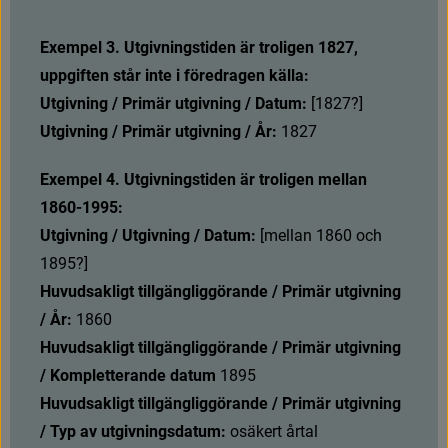
avsluta med ett frågetecken i klammern. 
Exempel 3. Utgivningstiden är troligen 1827, 
Ange alltså i dessa fall i två egenskaper (År 
uppgiften står inte i föredragen källa:
och Datum).
Utgivning / Primär utgivning / Datum:
 [1827?]
MARC21
Utgivning / Primär utgivning / År:
 1827
2
6
4
_
/
1
#
a
#
b
#
c
Exempel 4. Utgivningstiden är troligen mellan 
0
0
8
/
0
6
1860-1995:
0
0
8
/
1
5
-
1
7
Utgivning / Utgivning / Datum: 
[
m
e
l
l
a
n
1
8
6
0
o
c
h
1
8
9
5
?
]
Huvudsakligt tillgängliggörande / Primär utgivning 
Utgivningsår osäkert där tidigaste och senaste 
/ År:
 1860
möjliga år kan anges:
Huvudsakligt tillgängliggörande / Primär utgivning 
/ Kompletterande datum
 1895
Huvudsakligt tillgängliggörande / Primär utgivning 
Libris format
/ Typ av utgivningsdatum: 
osäkert årtal