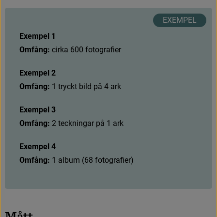
Exempel 1
Omfång: 
c
i
r
k
a
6
0
0
f
o
t
o
g
r
a
f
e
r
Exempel 2
Omfång: 
1
t
r
y
c
k
t
b
i
l
d
p
å
4
a
r
k
Exempel 3
Omfång: 
2
t
e
c
k
n
i
n
g
a
r
p
å
1
a
r
k
Exempel 4
Omfång: 
1
a
l
b
u
m
(
6
8
f
o
t
o
g
r
a
f
e
r
)
M
å
t
t