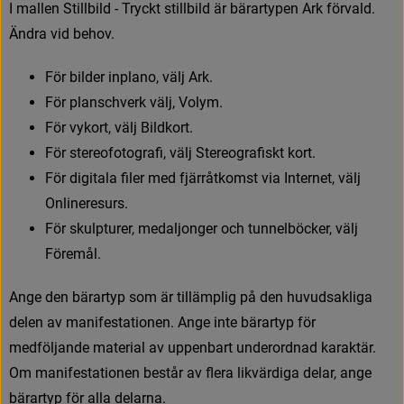
I
m
a
l
l
e
n
S
t
i
l
l
b
i
l
d
-
T
r
y
c
k
t
s
t
i
l
l
b
i
l
d
ä
r
b
ä
r
a
r
t
y
p
e
n
A
r
k
f
ö
r
v
a
l
d
.
Ä
n
d
r
a
v
i
d
b
e
h
o
v
.
F
ö
r
b
i
l
d
e
r
i
n
p
l
a
n
o
,
v
ä
l
j
A
r
k
.
F
ö
r
p
l
a
n
s
c
h
v
e
r
k
v
ä
l
j
,
V
o
l
y
m
.
F
ö
r
v
y
k
o
r
t
,
v
ä
l
j
B
i
l
d
k
o
r
t
.
F
ö
r
s
t
e
r
e
o
f
o
t
o
g
r
a
f
,
v
ä
l
j
S
t
e
r
e
o
g
r
a
f
s
k
t
k
o
r
t
.
F
ö
r
d
i
g
i
t
a
l
a
f
l
e
r
m
e
d
f
j
ä
r
r
å
t
k
o
m
s
t
v
i
a
I
n
t
e
r
n
e
t
,
v
ä
l
j
O
n
l
i
n
e
r
e
s
u
r
s
.
F
ö
r
s
k
u
l
p
t
u
r
e
r
,
m
e
d
a
l
j
o
n
g
e
r
o
c
h
t
u
n
n
e
l
b
ö
c
k
e
r
,
v
ä
l
j
F
ö
r
e
m
å
l
.
A
n
g
e
d
e
n
b
ä
r
a
r
t
y
p
s
o
m
ä
r
t
i
l
l
ä
m
p
l
i
g
p
å
d
e
n
h
u
v
u
d
s
a
k
l
i
g
a
d
e
l
e
n
a
v
m
a
n
i
f
e
s
t
a
t
i
o
n
e
n
.
A
n
g
e
i
n
t
e
b
ä
r
a
r
t
y
p
f
ö
r
m
e
d
f
ö
l
j
a
n
d
e
m
a
t
e
r
i
a
l
a
v
u
p
p
e
n
b
a
r
t
u
n
d
e
r
o
r
d
n
a
d
k
a
r
a
k
t
ä
r
.
O
m
m
a
n
i
f
e
s
t
a
t
i
o
n
e
n
b
e
s
t
å
r
a
v
f
e
r
a
l
i
k
v
ä
r
d
i
g
a
d
e
l
a
r
,
a
n
g
e
b
ä
r
a
r
t
y
p
f
ö
r
a
l
l
a
d
e
l
a
r
n
a
.