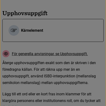
U
p
p
h
o
v
s
u
p
p
g
i
f
t
Kärnelement
F
ö
r
g
e
n
e
r
e
l
l
a
a
n
v
i
s
n
i
n
g
a
r
,
s
e
U
p
p
h
o
v
s
u
p
p
g
i
f
t
.
Å
t
e
r
g
e
u
p
p
h
o
v
s
u
p
p
g
i
f
t
e
n
e
x
a
k
t
s
o
m
d
e
n
ä
r
s
k
r
i
v
e
n
i
d
e
n
f
ö
r
e
d
r
a
g
n
a
k
ä
l
l
a
n
.
F
ö
r
a
t
t
r
ä
k
n
a
u
p
p
m
e
r
ä
n
e
n
u
p
p
h
o
v
s
u
p
p
g
i
f
t
,
a
n
v
ä
n
d
I
S
B
D
-
i
n
t
e
r
p
u
n
k
t
i
o
n
(
m
e
l
l
a
n
s
l
a
g
s
e
m
i
k
o
l
o
n
m
e
l
l
a
n
s
l
a
g
)
m
e
l
l
a
n
u
p
p
h
o
v
s
u
p
p
g
i
f
t
e
r
n
a
.
L
ä
g
g
t
i
l
l
e
t
t
o
r
d
e
l
l
e
r
e
n
k
o
r
t
f
r
a
s
i
n
o
m
k
l
a
m
m
e
r
f
ö
r
a
t
t
k
l
a
r
g
ö
r
a
p
e
r
s
o
n
e
n
s
e
l
l
e
r
i
n
s
t
i
t
u
t
i
o
n
e
n
s
r
o
l
l
,
o
m
d
u
t
y
c
k
e
r
a
t
t