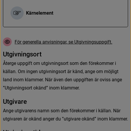
Kärnelement
F
ö
r
g
e
n
e
r
e
l
l
a
a
n
v
i
s
n
i
n
g
a
r
,
s
e
U
t
g
i
v
n
i
n
g
s
u
p
p
g
i
f
t
.
U
t
g
i
v
n
i
n
g
s
o
r
t
Å
t
e
r
g
e
u
p
p
g
i
f
t
o
m
u
t
g
i
v
n
i
n
g
s
o
r
t
s
o
m
d
e
n
f
ö
r
e
k
o
m
m
e
r
i
k
ä
l
l
a
n
.
O
m
i
n
g
e
n
u
t
g
i
v
n
i
n
g
s
o
r
t
ä
r
k
ä
n
d
,
a
n
g
e
o
m
m
ö
j
l
i
g
t
l
a
n
d
i
n
o
m
k
l
a
m
m
e
r
.
N
ä
r
ä
v
e
n
d
e
n
u
p
p
g
i
f
t
e
n
ä
r
o
v
i
s
s
a
n
g
e
”
U
t
g
i
v
n
i
n
g
s
o
r
t
o
k
ä
n
d
”
i
n
o
m
k
l
a
m
m
e
r
.
U
t
g
i
v
a
r
e
A
n
g
e
u
t
g
i
v
a
r
e
n
s
n
a
m
n
s
o
m
d
e
n
f
ö
r
e
k
o
m
m
e
r
i
k
ä
l
l
a
n
.
N
ä
r
u
t
g
i
v
a
r
e
n
ä
r
o
k
ä
n
d
a
n
g
e
r
d
u
”
u
t
g
i
v
a
r
e
o
k
ä
n
d
”
i
n
o
m
k
l
a
m
m
e
r
.