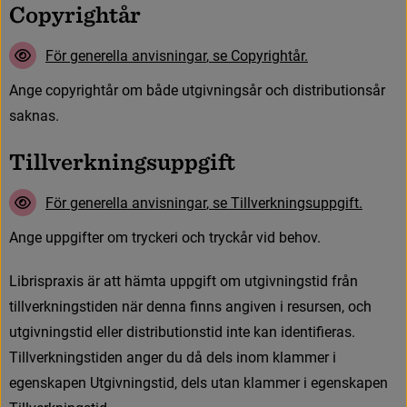
C
o
p
y
r
i
g
h
t
å
r
F
ö
r
g
e
n
e
r
e
l
l
a
a
n
v
i
s
n
i
n
g
a
r
,
s
e
C
o
p
y
r
i
g
h
t
å
r
.
A
n
g
e
c
o
p
y
r
i
g
h
t
å
r
o
m
b
å
d
e
u
t
g
i
v
n
i
n
g
s
å
r
o
c
h
d
i
s
t
r
i
b
u
t
i
o
n
s
å
r
s
a
k
n
a
s
.
T
i
l
l
v
e
r
k
n
i
n
g
s
u
p
p
g
i
f
t
F
ö
r
g
e
n
e
r
e
l
l
a
a
n
v
i
s
n
i
n
g
a
r
,
s
e
T
i
l
l
v
e
r
k
n
i
n
g
s
u
p
p
g
i
f
t
.
A
n
g
e
u
p
p
g
i
f
t
e
r
o
m
t
r
y
c
k
e
r
i
o
c
h
t
r
y
c
k
å
r
v
i
d
b
e
h
o
v
.
L
i
b
r
i
s
p
r
a
x
i
s
ä
r
a
t
t
h
ä
m
t
a
u
p
p
g
i
f
t
o
m
u
t
g
i
v
n
i
n
g
s
t
i
d
f
r
å
n
t
i
l
l
v
e
r
k
n
i
n
g
s
t
i
d
e
n
n
ä
r
d
e
n
n
a
f
n
n
s
a
n
g
i
v
e
n
i
r
e
s
u
r
s
e
n
,
o
c
h
u
t
g
i
v
n
i
n
g
s
t
i
d
e
l
l
e
r
d
i
s
t
r
i
b
u
t
i
o
n
s
t
i
d
i
n
t
e
k
a
n
i
d
e
n
t
i
f
e
r
a
s
.
T
i
l
l
v
e
r
k
n
i
n
g
s
t
i
d
e
n
a
n
g
e
r
d
u
d
å
d
e
l
s
i
n
o
m
k
l
a
m
m
e
r
i
e
g
e
n
s
k
a
p
e
n
U
t
g
i
v
n
i
n
g
s
t
i
d
,
d
e
l
s
u
t
a
n
k
l
a
m
m
e
r
i
e
g
e
n
s
k
a
p
e
n