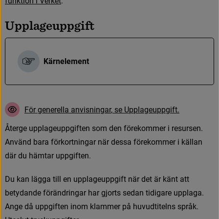
f
u
n
k
t
i
o
n
i
V
e
r
k
e
t
.
U
p
p
l
a
g
e
u
p
p
g
i
f
t
Kärnelement
F
ö
r
g
e
n
e
r
e
l
l
a
a
n
v
i
s
n
i
n
g
a
r
,
s
e
U
p
p
l
a
g
e
u
p
p
g
i
f
t
.
Å
t
e
r
g
e
u
p
p
l
a
g
e
u
p
p
g
i
f
t
e
n
s
o
m
d
e
n
f
ö
r
e
k
o
m
m
e
r
i
r
e
s
u
r
s
e
n
.
A
n
v
ä
n
d
b
a
r
a
f
ö
r
k
o
r
t
n
i
n
g
a
r
n
ä
r
d
e
s
s
a
f
ö
r
e
k
o
m
m
e
r
i
k
ä
l
l
a
n
d
ä
r
d
u
h
ä
m
t
a
r
u
p
p
g
i
f
t
e
n
.
D
u
k
a
n
l
ä
g
g
a
t
i
l
l
e
n
u
p
p
l
a
g
e
u
p
p
g
i
f
t
n
ä
r
d
e
t
ä
r
k
ä
n
t
a
t
t
b
e
t
y
d
a
n
d
e
f
ö
r
ä
n
d
r
i
n
g
a
r
h
a
r
g
j
o
r
t
s
s
e
d
a
n
t
i
d
i
g
a
r
e
u
p
p
l
a
g
a
.
A
n
g
e
d
å
u
p
p
g
i
f
t
e
n
i
n
o
m
k
l
a
m
m
e
r
p
å
h
u
v
u
d
t
i
t
e
l
n
s
s
p
r
å
k
.