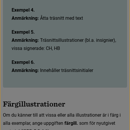
Exempel 4.
Anmärkning: 
Å
t
t
a
t
r
ä
s
n
i
t
t
m
e
d
t
e
x
t
Exempel 5.
Anmärkning: 
T
r
ä
s
n
i
t
t
s
i
l
l
u
s
t
r
a
t
i
o
n
e
r
(
b
l
.
a
.
i
n
s
i
g
n
i
e
r
)
,
v
i
s
s
a
s
i
g
n
e
r
a
d
e
:
C
H
,
H
B
Exempel 6.
Anmärkning: 
I
n
n
e
h
å
l
l
e
r
t
r
ä
s
n
i
t
t
s
i
n
i
t
i
a
l
e
r
F
ä
r
g
i
l
l
u
s
t
r
a
t
i
o
n
e
r
O
m
d
u
k
ä
n
n
e
r
t
i
l
l
a
t
t
v
i
s
s
a
e
l
l
e
r
a
l
l
a
i
l
l
u
s
t
r
a
t
i
o
n
e
r
ä
r
i
f
ä
r
g
i
a
l
l
a
e
x
e
m
p
l
a
r
,
a
n
g
e
u
p
p
g
i
f
t
e
n
färgill. 
som för nyutgivet 