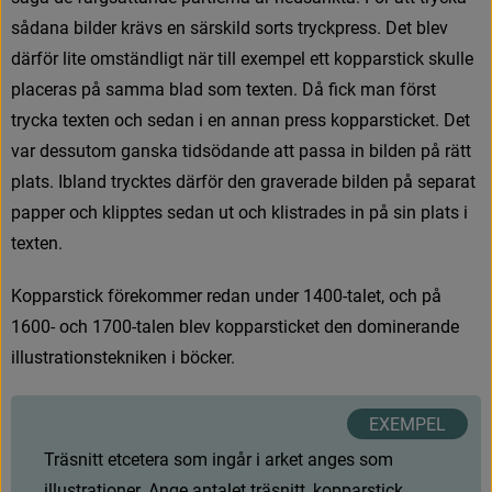
s
å
d
a
n
a
b
i
l
d
e
r
k
r
ä
v
s
e
n
s
ä
r
s
k
i
l
d
s
o
r
t
s
t
r
y
c
k
p
r
e
s
s
.
D
e
t
b
l
e
v
d
ä
r
f
ö
r
l
i
t
e
o
m
s
t
ä
n
d
l
i
g
t
n
ä
r
t
i
l
l
e
x
e
m
p
e
l
e
t
t
k
o
p
p
a
r
s
t
i
c
k
s
k
u
l
l
e
p
l
a
c
e
r
a
s
p
å
s
a
m
m
a
b
l
a
d
s
o
m
t
e
x
t
e
n
.
D
å
f
c
k
m
a
n
f
ö
r
s
t
t
r
y
c
k
a
t
e
x
t
e
n
o
c
h
s
e
d
a
n
i
e
n
a
n
n
a
n
p
r
e
s
s
k
o
p
p
a
r
s
t
i
c
k
e
t
.
D
e
t
v
a
r
d
e
s
s
u
t
o
m
g
a
n
s
k
a
t
i
d
s
ö
d
a
n
d
e
a
t
t
p
a
s
s
a
i
n
b
i
l
d
e
n
p
å
r
ä
t
t
p
l
a
t
s
.
I
b
l
a
n
d
t
r
y
c
k
t
e
s
d
ä
r
f
ö
r
d
e
n
g
r
a
v
e
r
a
d
e
b
i
l
d
e
n
p
å
s
e
p
a
r
a
t
p
a
p
p
e
r
o
c
h
k
l
i
p
p
t
e
s
s
e
d
a
n
u
t
o
c
h
k
l
i
s
t
r
a
d
e
s
i
n
p
å
s
i
n
p
l
a
t
s
i
t
e
x
t
e
n
.
K
o
p
p
a
r
s
t
i
c
k
f
ö
r
e
k
o
m
m
e
r
r
e
d
a
n
u
n
d
e
r
1
4
0
0
-
t
a
l
e
t
,
o
c
h
p
å
1
6
0
0
-
o
c
h
1
7
0
0
-
t
a
l
e
n
b
l
e
v
k
o
p
p
a
r
s
t
i
c
k
e
t
d
e
n
d
o
m
i
n
e
r
a
n
d
e
i
l
l
u
s
t
r
a
t
i
o
n
s
t
e
k
n
i
k
e
n
i
b
ö
c
k
e
r
.
T
r
ä
s
n
i
t
t
e
t
c
e
t
e
r
a
s
o
m
i
n
g
å
r
i
a
r
k
e
t
a
n
g
e
s
s
o
m
i
l
l
u
s
t
r
a
t
i
o
n
e
r
.
A
n
g
e
a
n
t
a
l
e
t
t
r
ä
s
n
i
t
t
,
k
o
p
p
a
r
s
t
i
c
k