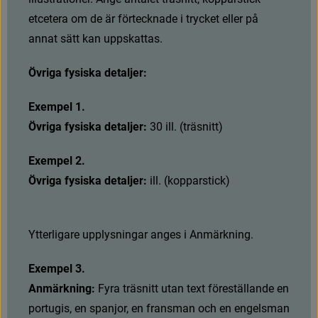
e
t
c
e
t
e
r
a
o
m
d
e
ä
r
f
ö
r
t
e
c
k
n
a
d
e
i
t
r
y
c
k
e
t
e
l
l
e
r
p
å
a
n
n
a
t
s
ä
t
t
k
a
n
u
p
p
s
k
a
t
t
a
s
.
Övriga fysiska detaljer:
Exempel 1. 
Övriga fysiska detaljer:
3
0
i
l
l
.
(
t
r
ä
s
n
i
t
t
)
Exempel 2. 
Övriga fysiska detaljer: 
i
l
l
.
(
k
o
p
p
a
r
s
t
i
c
k
)
Y
t
t
e
r
l
i
g
a
r
e
u
p
p
l
y
s
n
i
n
g
a
r
a
n
g
e
s
i
A
n
m
ä
r
k
n
i
n
g
.
Exempel 3. 
Anmärkning: 
F
y
r
a
t
r
ä
s
n
i
t
t
u
t
a
n
t
e
x
t
f
ö
r
e
s
t
ä
l
l
a
n
d
e
e
n
p
o
r
t
u
g
i
s
,
e
n
s
p
a
n
j
o
r
,
e
n
f
r
a
n
s
m
a
n
o
c
h
e
n
e
n
g
e
l
s
m
a
n