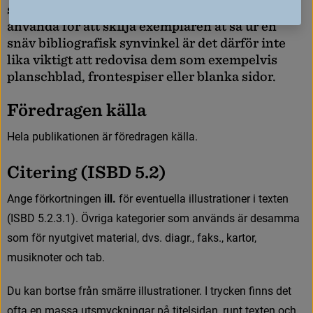
s
a
m
t
i
d
i
g
t
.
D
e
t
ä
r
d
o
c
k
i
n
t
e
n
å
g
o
t
m
a
n
k
a
n
a
n
v
ä
n
d
a
f
ö
r
a
t
t
s
k
i
l
j
a
e
x
e
m
p
l
a
r
e
n
å
t
s
å
u
r
e
n
s
n
ä
v
b
i
b
l
i
o
g
r
a
f
i
s
k
s
y
n
v
i
n
k
e
l
ä
r
d
e
t
d
ä
r
f
ö
r
i
n
t
e
l
i
k
a
v
i
k
t
i
g
t
a
t
t
r
e
d
o
v
i
s
a
d
e
m
s
o
m
e
x
e
m
p
e
l
v
i
s
p
l
a
n
s
c
h
b
l
a
d
,
f
r
o
n
t
e
s
p
i
s
e
r
e
l
l
e
r
b
l
a
n
k
a
s
i
d
o
r
.
F
ö
r
e
d
r
a
g
e
n
k
ä
l
l
a
H
e
l
a
p
u
b
l
i
k
a
t
i
o
n
e
n
ä
r
f
ö
r
e
d
r
a
g
e
n
k
ä
l
l
a
.
C
i
t
e
r
i
n
g
(
I
S
B
D
5
.
2
)
A
n
g
e
f
ö
r
k
o
r
t
n
i
n
g
e
n
ill. 
för eventuella illustrationer i texten 
(ISBD 5.2.3.1). Övriga kategorier som används är desamma 
som för nyutgivet material, dvs. diagr., faks., kartor, 
musiknoter och tab.
D
u
k
a
n
b
o
r
t
s
e
f
r
å
n
s
m
ä
r
r
e
i
l
l
u
s
t
r
a
t
i
o
n
e
r
.
I
t
r
y
c
k
e
n
f
n
n
s
d
e
t
o
f
t
a
e
n
m
a
s
s
a
u
t
s
m
y
c
k
n
i
n
g
a
r
p
å
t
i
t
e
l
s
i
d
a
n
,
r
u
n
t
t
e
x
t
e
n
o
c
h