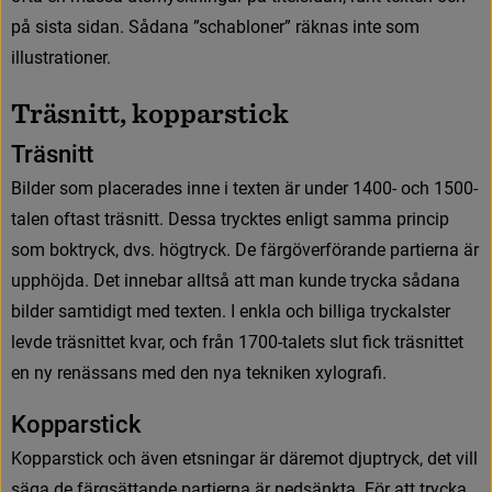
p
å
s
i
s
t
a
s
i
d
a
n
.
S
å
d
a
n
a
”
s
c
h
a
b
l
o
n
e
r
”
r
ä
k
n
a
s
i
n
t
e
s
o
m
i
l
l
u
s
t
r
a
t
i
o
n
e
r
.
T
r
ä
s
n
i
t
t
,
k
o
p
p
a
r
s
t
i
c
k
T
r
ä
s
n
i
t
t
B
i
l
d
e
r
s
o
m
p
l
a
c
e
r
a
d
e
s
i
n
n
e
i
t
e
x
t
e
n
ä
r
u
n
d
e
r
1
4
0
0
-
o
c
h
1
5
0
0
-
t
a
l
e
n
o
f
t
a
s
t
t
r
ä
s
n
i
t
t
.
D
e
s
s
a
t
r
y
c
k
t
e
s
e
n
l
i
g
t
s
a
m
m
a
p
r
i
n
c
i
p
s
o
m
b
o
k
t
r
y
c
k
,
d
v
s
.
h
ö
g
t
r
y
c
k
.
D
e
f
ä
r
g
ö
v
e
r
f
ö
r
a
n
d
e
p
a
r
t
i
e
r
n
a
ä
r
u
p
p
h
ö
j
d
a
.
D
e
t
i
n
n
e
b
a
r
a
l
l
t
s
å
a
t
t
m
a
n
k
u
n
d
e
t
r
y
c
k
a
s
å
d
a
n
a
b
i
l
d
e
r
s
a
m
t
i
d
i
g
t
m
e
d
t
e
x
t
e
n
.
I
e
n
k
l
a
o
c
h
b
i
l
l
i
g
a
t
r
y
c
k
a
l
s
t
e
r
l
e
v
d
e
t
r
ä
s
n
i
t
t
e
t
k
v
a
r
,
o
c
h
f
r
å
n
1
7
0
0
-
t
a
l
e
t
s
s
l
u
t
f
c
k
t
r
ä
s
n
i
t
t
e
t
e
n
n
y
r
e
n
ä
s
s
a
n
s
m
e
d
d
e
n
n
y
a
t
e
k
n
i
k
e
n
x
y
l
o
g
r
a
f
.
K
o
p
p
a
r
s
t
i
c
k
K
o
p
p
a
r
s
t
i
c
k
o
c
h
ä
v
e
n
e
t
s
n
i
n
g
a
r
ä
r
d
ä
r
e
m
o
t
d
j
u
p
t
r
y
c
k
,
d
e
t
v
i
l
l
s
ä
g
a
d
e
f
ä
r
g
s
ä
t
t
a
n
d
e
p
a
r
t
i
e
r
n
a
ä
r
n
e
d
s
ä
n
k
t
a
.
F
ö
r
a
t
t
t
r
y
c
k
a