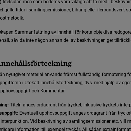
)
t
i
t
e
l
s
i
d
a
n
m
e
n
s
o
m
b
e
d
ö
m
s
v
a
r
a
v
i
k
t
i
g
a
a
t
t
t
a
m
e
d
i
b
e
s
k
r
i
v
n
i
e
l
g
ä
l
l
a
t
i
t
l
a
r
i
s
a
m
l
i
n
g
s
e
m
i
s
s
i
o
n
e
r
,
b
i
h
a
n
g
e
l
l
e
r
f
e
r
b
a
n
d
s
v
e
r
k
s
o
ibris
o
s
t
m
e
t
o
d
i
k
.
s
k
a
p
e
n
S
a
m
m
a
n
f
a
t
t
n
i
n
g
a
v
i
n
n
e
h
å
l
l
 för korta objektiva redogöre
håll, såvida inte någon annan del av beskrivningen ger tillräckli
r och webbplatser
i
n
n
e
h
å
l
l
s
f
ö
r
t
e
c
k
n
i
n
g
å
n
n
y
u
t
g
i
v
e
t
m
a
t
e
r
i
a
l
a
n
v
ä
n
d
s
f
r
ä
m
s
t
f
u
l
l
s
t
ä
n
d
i
g
f
o
r
m
a
t
e
r
i
n
g
f
p
p
g
i
f
t
e
r
n
a
i
U
t
ö
k
a
d
i
n
n
e
h
å
l
l
s
f
ö
r
t
e
c
k
n
i
n
g
,
d
v
s
.
m
e
d
h
j
ä
l
p
a
v
e
g
e
U
p
p
h
o
v
s
u
p
p
g
i
f
t
o
c
h
K
o
m
m
e
n
t
a
r
.
eproduktioner
ing:
T
i
t
e
l
n
a
n
g
e
s
o
r
d
a
g
r
a
n
t
f
r
å
n
t
r
y
c
k
e
t
,
i
n
k
l
u
s
i
v
e
t
r
y
c
k
e
t
s
i
n
t
e
r
uppgift:
E
v
e
n
t
u
e
l
l
u
p
p
h
o
v
s
u
p
p
g
i
f
t
a
n
g
e
s
o
r
d
a
g
r
a
n
t
f
r
å
n
t
r
y
c
k
e
i
n
t
e
r
p
u
n
k
t
i
o
n
.
V
i
d
b
e
s
k
r
i
v
n
i
n
g
a
v
s
a
m
l
i
n
g
s
e
m
i
s
s
i
o
n
e
r
e
t
c
.
v
i
l
l
e
r
l
i
g
a
r
e
i
n
f
o
r
m
a
t
i
o
n
,
t
i
l
l
e
x
e
m
p
e
l
t
r
y
c
k
å
r
.
A
l
l
s
å
d
a
n
e
x
t
r
a
i
n
f
o
r
m
a
t