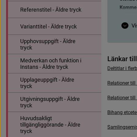
Kommen
Referenstitel - Äldre tryck
U
t
ö
k
a
d
Vi
Varianttitel - Äldre tryck
Ben
ämn
Kommen
Upphovsuppgift - Äldre
tryck
U
t
ö
k
a
d
L
ä
n
k
a
r
t
i
l
l
Medverkan och funktion i
Benämn
Instans - Äldre tryck
D
e
l
t
i
t
l
a
r
i
f
e
r
Upplageuppgift - Äldre
R
e
l
a
t
i
o
n
e
r
t
i
l
l
tryck
Exempel
R
e
l
a
t
i
o
n
e
r
t
i
l
l
Utgivningsuppgift - Äldre
Omfång
tryck
B
i
h
a
n
g
e
t
c
e
t
e
U
t
ö
k
a
d
Huvudsakligt
Kommen
tillgängliggörande - Äldre
S
a
m
l
i
n
g
s
e
m
i
tryck