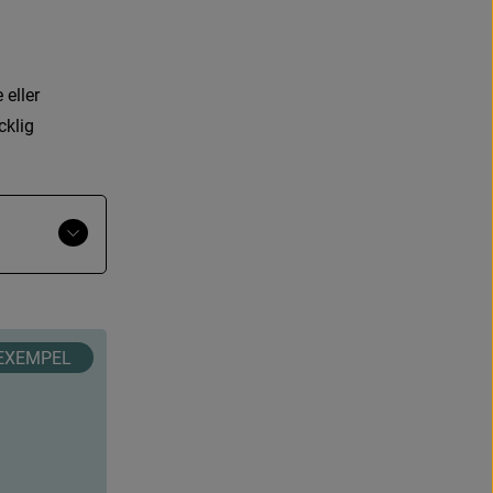
e
e
l
l
e
r
c
k
l
i
g
Visa
mer