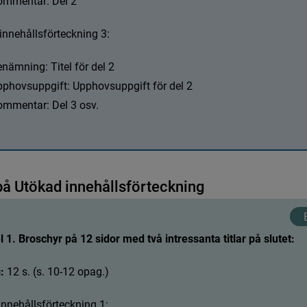
o
m
m
e
n
t
a
r
:
D
e
l
2
riella resurser
i
n
n
e
h
å
l
l
s
f
ö
r
t
e
c
k
n
i
n
g
3
:
gskataloger
e
n
ä
m
n
i
n
g
:
T
i
t
e
l
f
ö
r
d
e
l
2
k
p
p
h
o
v
s
u
p
p
g
i
f
t
:
U
p
p
h
o
v
s
u
p
p
g
i
f
t
f
ö
r
d
e
l
2
o
m
m
e
n
t
a
r
:
D
e
l
3
o
s
v
.
resstryck
ion (Instans) - Äldre tryck
p
å
U
t
ö
k
a
d
i
n
n
e
h
å
l
l
s
f
ö
r
t
e
c
k
n
i
n
g
1. Broschyr på 12 sidor med två intressanta titlar på slutet:
: 
1
2
s
.
(
s
.
1
0
-
1
2
o
p
a
g
.
)
i
n
n
e
h
å
l
l
s
f
ö
r
t
e
c
k
n
i
n
g
1
: