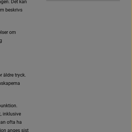
n
g
e
n
.
D
e
t
k
a
n
m
b
e
s
k
r
i
v
s
lser om 
g 
ö
r
ä
l
d
r
e
t
r
y
c
k
.
n
s
k
a
p
e
r
n
a
p
u
n
k
t
i
o
n
.
t
,
i
n
k
l
u
s
i
v
e
m
a
n
o
f
t
a
h
a
i
o
n
a
n
g
e
s
s
i
s
t