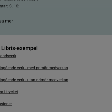
tar: 
S. 10:
i
n
n
e
h
å
l
l
s
f
ö
r
t
e
c
k
n
i
n
g
2
:
sa mer
ing: 
Högst salig Hans Maj:ts konung Adolph Friedrichs ättar-tal 
tar: 
s. 12:
i
n
n
e
h
å
l
l
s
f
ö
r
t
e
c
k
n
i
n
g
3
:
L
i
b
r
i
s
-
e
x
e
m
p
e
l
ing:
 Tacksägelse.
b
a
n
d
s
v
e
r
k
i
n
g
å
e
n
d
e
v
e
r
k
-
m
e
d
p
r
i
m
ä
r
m
e
d
v
e
r
k
a
n
 2. Andra och tredje sviten har egna titelblad:
i
n
g
å
e
n
d
e
v
e
r
k
-
u
t
a
n
p
r
i
m
ä
r
m
e
d
v
e
r
k
a
n
: 
[
2
]
,
2
4
0
s
.
(
s
.
2
3
6
-
2
4
0
b
l
a
n
k
a
)
,
1
9
2
s
.
(
s
.
1
9
2
b
l
a
n
k
)
r
a
i
t
r
y
c
k
e
t
i
n
n
e
h
å
l
l
s
f
ö
r
t
e
c
k
n
i
n
g
1
:
tar: 
S. 1 i andra sviten (240 s.):
s
s
i
o
n
e
r