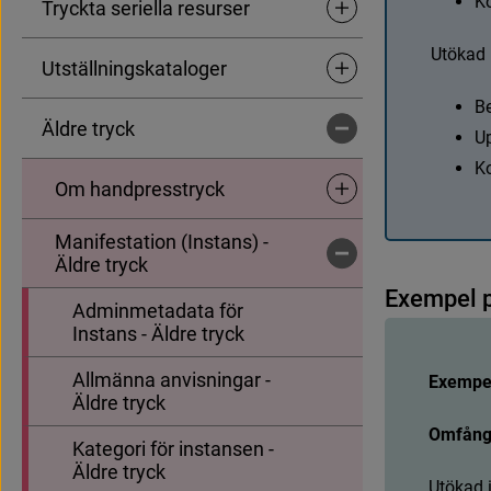
K
Tryckta seriella resurser
Undersidor för Tryckta se
U
t
ö
k
a
d
Utställningskataloger
Undersidor för Utställnin
B
Äldre tryck
Undersidor för Äldre tryc
U
K
Om handpresstryck
Undersidor för Om handp
Manifestation (Instans) -
Undersidor för Manifestat
Äldre tryck
E
x
e
m
p
e
l
Adminmetadata för
Instans - Äldre tryck
Allmänna anvisningar -
Exempel 
Äldre tryck
Omfång
Kategori för instansen -
Äldre tryck
U
t
ö
k
a
d