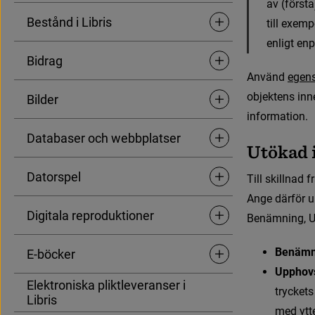
a
v
(
f
ö
r
s
t
a
Bestånd i Libris
t
i
l
l
e
x
e
m
p
Undersidor för Bestånd i L
e
n
l
i
g
t
e
n
p
Bidrag
Undersidor för Bidrag
A
n
v
ä
n
d
e
g
e
n
objektens inne
Bilder
Undersidor för Bilder
information.
Databaser och webbplatser
Undersidor för Database
U
t
ö
k
a
d
Datorspel
T
i
l
l
s
k
i
l
l
n
a
d
f
r
Undersidor för Datorspel
A
n
g
e
d
ä
r
f
ö
r
u
Digitala reproduktioner
B
e
n
ä
m
n
i
n
g
,
Undersidor för Digitala r
Benämn
E-böcker
Undersidor för E-böcker
Upphovs
Elektroniska pliktleveranser i
t
r
y
c
k
e
t
s
Libris
m
e
d
y
t
t