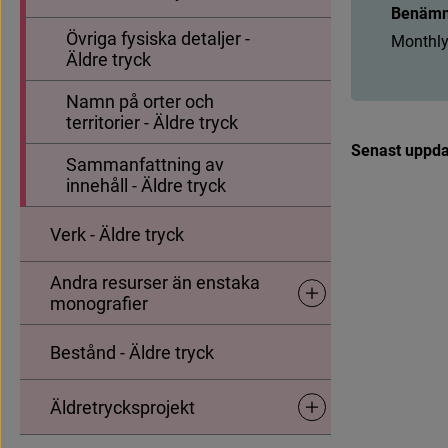
Benämn
Övriga fysiska detaljer -
M
o
n
t
h
l
Äldre tryck
Namn på orter och
territorier - Äldre tryck
S
i
d
i
n
f
o
Senast uppda
Sammanfattning av
innehåll - Äldre tryck
Verk - Äldre tryck
Andra resurser än enstaka
Undersidor för Andra res
monografier
Bestånd - Äldre tryck
Äldretrycksprojekt
Undersidor för Äldretryck