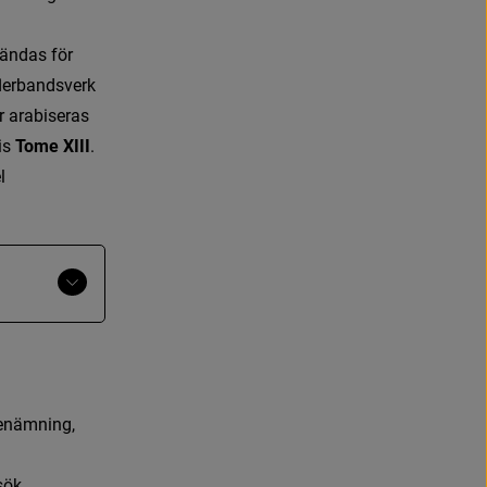
ä
n
d
a
s
f
ö
r
f
e
r
b
a
n
d
s
v
e
r
k
r
a
r
a
b
i
s
e
r
a
s
i
s
Tome XIII
.
e
l
Visa
mer
e
n
ä
m
n
i
n
g
,
s
ö
k
.