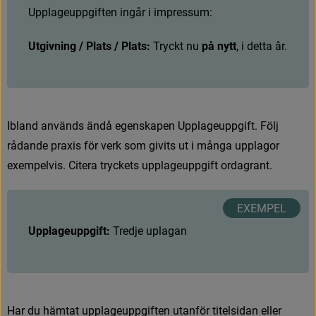
U
p
p
l
a
g
e
u
p
p
g
i
f
t
e
n
i
n
g
å
r
i
i
m
p
r
e
s
s
u
m
:
Utgivning / Plats / Plats: 
T
r
y
c
k
t
n
u
på nytt
, i detta år.
I
b
l
a
n
d
a
n
v
ä
n
d
s
ä
n
d
å
e
g
e
n
s
k
a
p
e
n
U
p
p
l
a
g
e
u
p
p
g
i
f
t
.
F
ö
l
j
r
å
d
a
n
d
e
p
r
a
x
i
s
f
ö
r
v
e
r
k
s
o
m
g
i
v
i
t
s
u
t
i
m
å
n
g
a
u
p
p
l
a
g
o
r
e
x
e
m
p
e
l
v
i
s
.
C
i
t
e
r
a
t
r
y
c
k
e
t
s
u
p
p
l
a
g
e
u
p
p
g
i
f
t
o
r
d
a
g
r
a
n
t
.
Upplageuppgift:
T
r
e
d
j
e
u
p
l
a
g
a
n
H
a
r
d
u
h
ä
m
t
a
t
u
p
p
l
a
g
e
u
p
p
g
i
f
t
e
n
u
t
a
n
f
ö
r
t
i
t
e
l
s
i
d
a
n
e
l
l
e
r