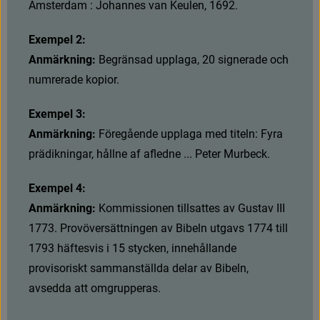
A
m
s
t
e
r
d
a
m
:
J
o
h
a
n
n
e
s
v
a
n
K
e
u
l
e
n
,
1
6
9
2
.
Exempel 2:
Anmärkning: 
B
e
g
r
ä
n
s
a
d
u
p
p
l
a
g
a
,
2
0
s
i
g
n
e
r
a
d
e
o
c
h
n
u
m
r
e
r
a
d
e
k
o
p
i
o
r
.
Exempel 3:
Anmärkning: 
F
ö
r
e
g
å
e
n
d
e
u
p
p
l
a
g
a
m
e
d
t
i
t
e
l
n
:
F
y
r
a
p
r
ä
d
i
k
n
i
n
g
a
r
,
h
å
l
l
n
e
a
f
a
f
e
d
n
e
.
.
.
P
e
t
e
r
M
u
r
b
e
c
k
.
Exempel 4:
Anmärkning: 
K
o
m
m
i
s
s
i
o
n
e
n
t
i
l
l
s
a
t
t
e
s
a
v
G
u
s
t
a
v
I
I
I
1
7
7
3
.
P
r
o
v
ö
v
e
r
s
ä
t
t
n
i
n
g
e
n
a
v
B
i
b
e
l
n
u
t
g
a
v
s
1
7
7
4
t
i
l
l
1
7
9
3
h
ä
f
t
e
s
v
i
s
i
1
5
s
t
y
c
k
e
n
,
i
n
n
e
h
å
l
l
a
n
d
e
p
r
o
v
i
s
o
r
i
s
k
t
s
a
m
m
a
n
s
t
ä
l
l
d
a
d
e
l
a
r
a
v
B
i
b
e
l
n
,
a
v
s
e
d
d
a
a
t
t
o
m
g
r
u
p
p
e
r
a
s
.