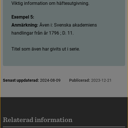
Viktig information om häftesutgivning.
Exempel 5:
Anmärkning: 
Ä
v
e
n
i
:
S
v
e
n
s
k
a
a
k
a
d
e
m
i
e
n
s
h
a
n
d
l
i
n
g
a
r
f
r
å
n
å
r
1
7
9
6
;
D
.
1
1
.
Titel som även har givits ut i serie.
S
i
d
i
n
f
o
r
m
a
t
i
o
n
Senast uppdaterad:
2024-08-09
Publicerad:
2023-12-21
Sidfot
Relaterad information