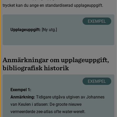
t
r
y
c
k
e
t
k
a
n
d
u
a
n
g
e
e
n
s
t
a
n
d
a
r
d
i
s
e
r
a
d
u
p
p
l
a
g
e
u
p
p
g
i
f
t
.
Upplageuppgift:
[
N
y
u
t
g
.
]
A
n
m
ä
r
k
n
i
n
g
a
r
o
m
u
p
p
l
a
g
e
u
p
p
g
i
f
t
,
b
i
b
l
i
o
g
r
a
f
i
s
k
h
i
s
t
o
r
i
k
Exempel 1:
Anmärkning: 
T
i
d
i
g
a
r
e
u
t
g
å
v
a
u
t
g
i
v
e
n
a
v
J
o
h
a
n
n
e
s
v
a
n
K
e
u
l
e
n
i
a
t
l
a
s
e
n
:
D
e
g
r
o
o
t
e
n
i
e
u
w
e
v
e
r
m
e
e
r
d
e
r
d
e
z
e
e
-
a
t
l
a
s
o
f
t
e
w
a
t
e
r
-
w
e
r
e
l
t
.