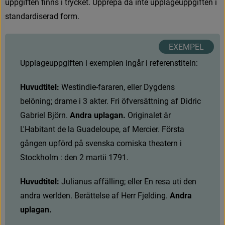
u
p
p
g
i
f
t
e
n
f
n
n
s
i
t
r
y
c
k
e
t
.
U
p
p
r
e
p
a
d
å
i
n
t
e
u
p
p
l
a
g
e
u
p
p
g
i
f
t
e
n
i
s
t
a
n
d
a
r
d
i
s
e
r
a
d
f
o
r
m
.
U
p
p
l
a
g
e
u
p
p
g
i
f
t
e
n
i
e
x
e
m
p
l
e
n
i
n
g
å
r
i
r
e
f
e
r
e
n
s
t
i
t
e
l
n
:
Huvudtitel:
W
e
s
t
i
n
d
i
e
-
f
a
r
a
r
e
n
,
e
l
l
e
r
D
y
g
d
e
n
s
b
e
l
ö
n
i
n
g
;
d
r
a
m
e
i
3
a
k
t
e
r
.
F
r
i
ö
f
v
e
r
s
ä
t
t
n
i
n
g
a
f
D
i
d
r
i
c
G
a
b
r
i
e
l
B
j
ö
r
n
.
Andra uplagan.
 Originalet är 
L'Habitant de la Guadeloupe, af Mercier. Första 
gången upförd på svenska comiska theatern i 
Stockholm : den 2 martii 1791.
Huvudtitel:
J
u
l
i
a
n
u
s
a
f
f
ä
l
l
i
n
g
;
e
l
l
e
r
E
n
r
e
s
a
u
t
i
d
e
n
a
n
d
r
a
w
e
r
l
d
e
n
.
B
e
r
ä
t
t
e
l
s
e
a
f
H
e
r
r
F
j
e
l
d
i
n
g
.
Andra 
uplagan.