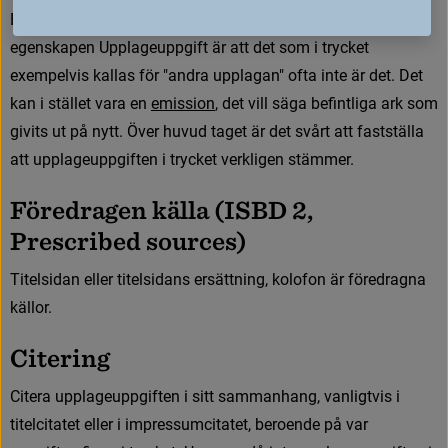
E
n
a
n
l
e
d
n
i
n
g
t
i
l
l
a
t
t
d
u
s
k
a
v
a
r
a
f
ö
r
s
i
k
t
i
g
m
e
d
a
t
t
a
n
v
ä
n
d
a
e
g
e
n
s
k
a
p
e
n
U
p
p
l
a
g
e
u
p
p
g
i
f
t
ä
r
a
t
t
d
e
t
s
o
m
i
t
r
y
c
k
e
t
e
x
e
m
p
e
l
v
i
s
k
a
l
l
a
s
f
ö
r
"
a
n
d
r
a
u
p
p
l
a
g
a
n
"
o
f
t
a
i
n
t
e
ä
r
d
e
t
.
D
e
t
k
a
n
i
s
t
ä
l
l
e
t
v
a
r
a
e
n
e
m
i
s
s
i
o
n
, det vill säga befintliga ark som 
givits ut på nytt. Över huvud taget är det svårt att fastställa 
att upplageuppgiften i trycket verkligen stämmer.
F
ö
r
e
d
r
a
g
e
n
k
ä
l
l
a
(
I
S
B
D
2
,
P
r
e
s
c
r
i
b
e
d
s
o
u
r
c
e
s
)
T
i
t
e
l
s
i
d
a
n
e
l
l
e
r
t
i
t
e
l
s
i
d
a
n
s
e
r
s
ä
t
t
n
i
n
g
,
k
o
l
o
f
o
n
ä
r
f
ö
r
e
d
r
a
g
n
a
k
ä
l
l
o
r
.
C
i
t
e
r
i
n
g
C
i
t
e
r
a
u
p
p
l
a
g
e
u
p
p
g
i
f
t
e
n
i
s
i
t
t
s
a
m
m
a
n
h
a
n
g
,
v
a
n
l
i
g
t
v
i
s
i
t
i
t
e
l
c
i
t
a
t
e
t
e
l
l
e
r
i
i
m
p
r
e
s
s
u
m
c
i
t
a
t
e
t
,
b
e
r
o
e
n
d
e
p
å
v
a
r