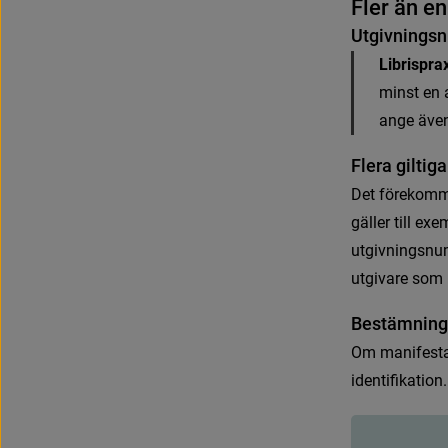
F
l
e
r
ä
n
e
n
U
t
g
i
v
n
i
n
g
s
n
Librispra
m
i
n
s
t
e
n
a
n
g
e
ä
v
e
F
l
e
r
a
g
i
l
t
i
g
a
D
e
t
f
ö
r
e
k
o
m
g
ä
l
l
e
r
t
i
l
l
e
x
e
u
t
g
i
v
n
i
n
g
s
n
u
u
t
g
i
v
a
r
e
s
o
m
B
e
s
t
ä
m
n
i
n
g
O
m
m
a
n
i
f
e
s
t
i
d
e
n
t
i
f
k
a
t
i
o
n
.