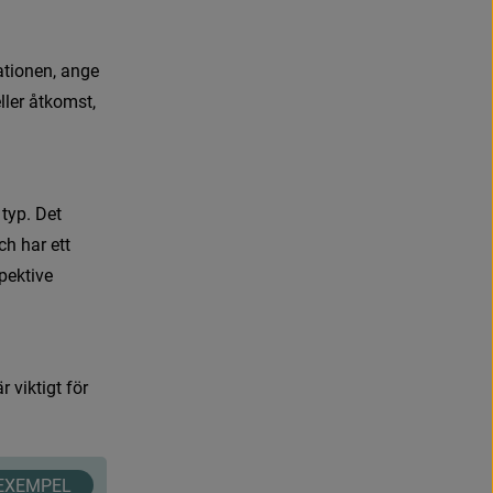
a
t
i
o
n
e
n
,
a
n
g
e
e
l
l
e
r
å
t
k
o
m
s
t
,
t
y
p
.
D
e
t
c
h
h
a
r
e
t
t
p
e
k
t
i
v
e
ä
r
v
i
k
t
i
g
t
f
ö
r