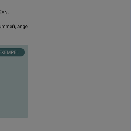
E
A
N
.
u
m
m
e
r
)
,
a
n
g
e