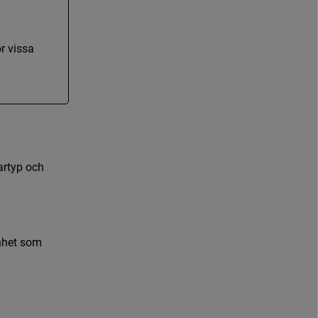
ö
r
v
i
s
s
a
a
r
t
y
p
o
c
h
n
h
e
t
s
o
m