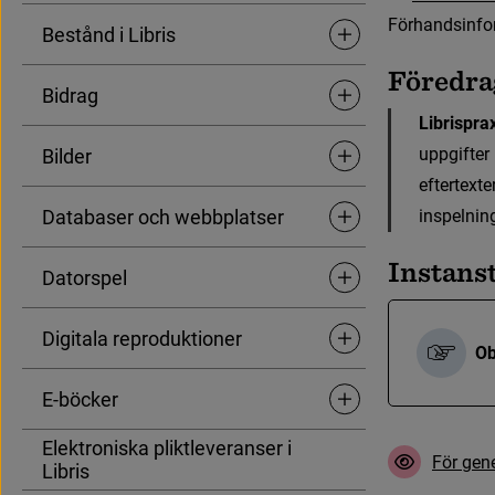
Förhandsinfor
Bestånd i Libris
Undersidor för Bestånd i L
F
ö
r
e
d
r
a
Bidrag
Undersidor för Bidrag
Librisprax
u
p
p
g
i
f
t
e
r
Bilder
Undersidor för Bilder
e
f
t
e
r
t
e
x
t
e
Databaser och webbplatser
i
n
s
p
e
l
n
i
n
Undersidor för Database
I
n
s
t
a
n
s
Datorspel
Undersidor för Datorspel
Digitala reproduktioner
Undersidor för Digitala r
Ob
E-böcker
Undersidor för E-böcker
Elektroniska pliktleveranser i
F
ö
r
g
e
n
Libris