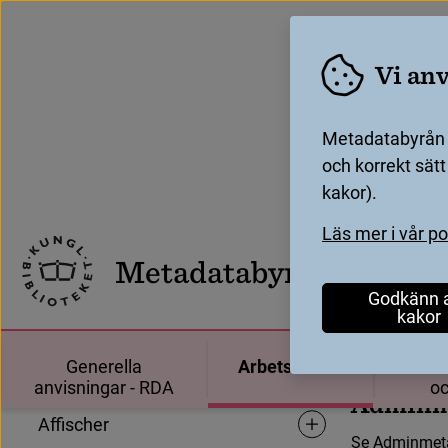
Vi an
Metadatabyrån a
och korrekt sät
kakor).
Sök
Startsida
Arbetsflöden
Film
Instans - Film
/
/
/
Läs mer i vår p
Metadatabyrån
Godkänn a
F
I
n
s
t
a
n
Arbetsflöden
kakor
I
I
n
s
t
a
n
s
a
Generella
Arbets­flöden
Aukto
Adminmetadata i Libris
anvis­ningar - RDA
oc
A
d
m
i
n
Affischer
Undersidor för Affischer
S
e
A
d
m
i
n
m
e
t