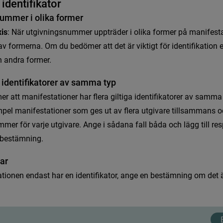
i
d
e
n
t
i
f
k
a
t
o
r
u
m
m
e
r
i
o
l
i
k
a
f
o
r
m
e
r
xis
:
N
ä
r
u
t
g
i
v
n
i
n
g
s
n
u
m
m
e
r
u
p
p
t
r
ä
d
e
r
i
o
l
i
k
a
f
o
r
m
e
r
p
å
m
a
n
i
f
e
s
t
a
v
f
o
r
m
e
r
n
a
.
O
m
d
u
b
e
d
ö
m
e
r
a
t
t
d
e
t
ä
r
v
i
k
t
i
g
t
f
ö
r
i
d
e
n
t
i
f
k
a
t
i
o
n
n
a
n
d
r
a
f
o
r
m
e
r
.
i
d
e
n
t
i
f
k
a
t
o
r
e
r
a
v
s
a
m
m
a
t
y
p
m
e
r
a
t
t
m
a
n
i
f
e
s
t
a
t
i
o
n
e
r
h
a
r
f
e
r
a
g
i
l
t
i
g
a
i
d
e
n
t
i
f
k
a
t
o
r
e
r
a
v
s
a
m
m
a
m
p
e
l
m
a
n
i
f
e
s
t
a
t
i
o
n
e
r
s
o
m
g
e
s
u
t
a
v
f
e
r
a
u
t
g
i
v
a
r
e
t
i
l
l
s
a
m
m
a
n
s
o
m
m
e
r
f
ö
r
v
a
r
j
e
u
t
g
i
v
a
r
e
.
A
n
g
e
i
s
å
d
a
n
a
f
a
l
l
b
å
d
a
o
c
h
l
ä
g
g
t
i
l
l
r
e
s
b
e
s
t
ä
m
n
i
n
g
.
a
r
a
t
i
o
n
e
n
e
n
d
a
s
t
h
a
r
e
n
i
d
e
n
t
i
f
k
a
t
o
r
,
a
n
g
e
e
n
b
e
s
t
ä
m
n
i
n
g
o
m
d
e
t