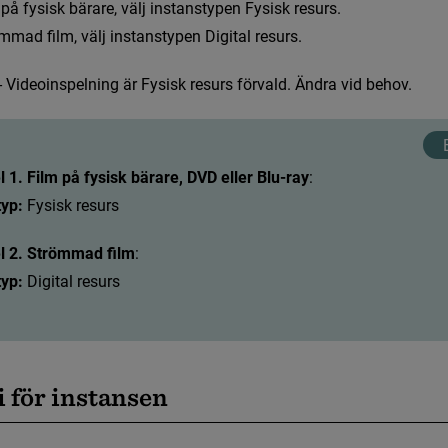
p
å
f
y
s
i
s
k
b
ä
r
a
r
e
,
v
ä
l
j
i
n
s
t
a
n
s
t
y
p
e
n
F
y
s
i
s
k
r
e
s
u
r
s
.
er och e-serier
m
m
a
d
f
l
m
,
v
ä
l
j
i
n
s
t
a
n
s
t
y
p
e
n
D
i
g
i
t
a
l
r
e
s
u
r
s
.
-
V
i
d
e
o
i
n
s
p
e
l
n
i
n
g
ä
r
F
y
s
i
s
k
r
e
s
u
r
s
f
ö
r
v
a
l
d
.
Ä
n
d
r
a
v
i
d
b
e
h
o
v
.
 1. Film på fysisk bärare, DVD eller Blu-ray
:
typ:
 Fysisk resurs
verk
 2. Strömmad film
:
typ:
 Digital resurs
er
ter i Libris
i
f
ö
r
i
n
s
t
a
n
s
e
n
k skrift