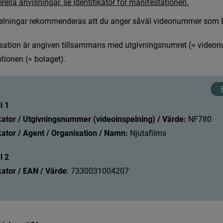
e
r
e
l
l
a
a
n
v
i
s
n
i
n
g
a
r
,
s
e
I
d
e
n
t
i
f
k
a
t
o
r
f
ö
r
m
a
n
i
f
e
s
t
a
t
i
o
n
e
n
.
e
l
n
i
n
g
a
r
r
e
k
o
m
m
e
n
d
e
r
a
s
a
t
t
d
u
a
n
g
e
r
s
å
v
ä
l
v
i
d
e
o
n
u
m
m
e
r
s
o
m
s
a
t
i
o
n
ä
r
a
n
g
i
v
e
n
t
i
l
l
s
a
m
m
a
n
s
m
e
d
u
t
g
i
v
n
i
n
g
s
n
u
m
r
e
t
(
=
v
i
d
e
o
n
a
t
i
o
n
e
n
(
=
b
o
l
a
g
e
t
)
.
l 1
ikator / Utgivningsnummer (videoinspelning) / Värde: 
N
F
7
8
0
kator / Agent / Organisation / Namn: 
Njutafilms
l 2
kator / EAN / Värde
:
7
3
3
0
0
3
1
0
0
4
2
0
7