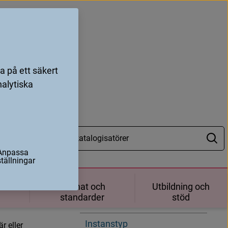
 på ett säkert
nalytiska
Anpassa
Hitta på sidan
ställningar
.
Adminmetadata
ch
Format och
Utbildning och
m
standarder
stöd
Föredragen källa
Instanstyp
r eller 