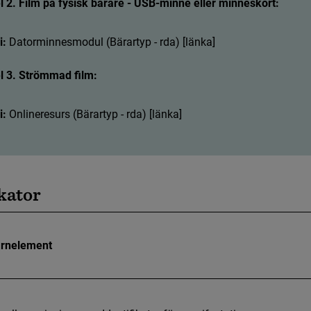
 2. Film på fysisk bärare - USB-minne eller minneskort:
i:
D
a
t
o
r
m
i
n
n
e
s
m
o
d
u
l
(
B
ä
r
a
r
t
y
p
-
r
d
a
)
[
l
ä
n
k
a
]
 3. Strömmad film:
: 
O
n
l
i
n
e
r
e
s
u
r
s
(
B
ä
r
a
r
t
y
p
-
r
d
a
)
[
l
ä
n
k
a
]
k
a
t
o
r
rnelement