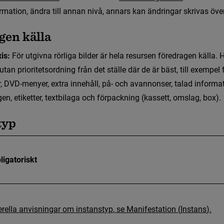
mation, ändra till annan nivå, annars kan ändringar skrivas över
ibris
g
e
n
k
ä
l
l
a
is: 
F
ö
r
u
t
g
i
v
n
a
r
ö
r
l
i
g
a
b
i
l
d
e
r
ä
r
h
e
l
a
r
e
s
u
r
s
e
n
f
ö
r
e
d
r
a
g
e
n
k
ä
l
l
a
.
u
t
a
n
p
r
i
o
r
i
t
e
t
s
o
r
d
n
i
n
g
f
r
å
n
d
e
t
s
t
ä
l
l
e
d
ä
r
d
e
ä
r
b
ä
s
t
,
t
i
l
l
e
x
e
m
p
e
l
r
,
D
V
D
-
m
e
n
y
e
r
,
e
x
t
r
a
i
n
n
e
h
å
l
l
,
p
å
-
o
c
h
a
v
a
n
n
o
n
s
e
r
,
t
a
l
a
d
i
n
f
o
r
m
a
g
e
n
,
e
t
i
k
e
t
t
e
r
,
t
e
x
t
b
i
l
a
g
a
o
c
h
f
ö
r
p
a
c
k
n
i
n
g
(
k
a
s
s
e
t
t
,
o
m
s
l
a
g
,
b
o
x
)
.
r och webbplatser
t
y
p
eproduktioner
ligatoriskt
e
r
e
l
l
a
a
n
v
i
s
n
i
n
g
a
r
o
m
i
n
s
t
a
n
s
t
y
p
,
s
e
M
a
n
i
f
e
s
t
a
t
i
o
n
(
I
n
s
t
a
n
s
)
.