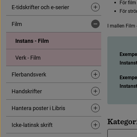
F
ö
r
f
l
m
E-tidskrifter och e-serier
Undersidor för E-tidskrift
F
ö
r
s
t
r
ö
Film
I
m
a
l
l
e
n
F
i
l
m
Undersidor för Film
Instans - Film
Exempel
Verk - Film
Instans
Flerbandsverk
Undersidor för Flerbands
Exempel
Instans
Handskrifter
Undersidor för Handskrift
Hantera poster i Libris
Undersidor för Hantera pos
K
a
t
e
g
o
r
Icke-latinsk skrift
Undersidor för Icke-latins