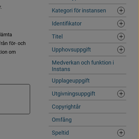
.
Kategori för instansen
Underrubr
Identifikator
Underrubr
H
ä
m
t
a
Titel
Underrubr
f
r
å
n
f
ö
r
-
o
c
h
Upphovsuppgift
t
i
o
n
o
m
Underrubr
Medverkan och funktion i
Instans
Upplageuppgift
Utgivningsuppgift
Underrubr
Copyrightår
Omfång
Speltid
Underrubr