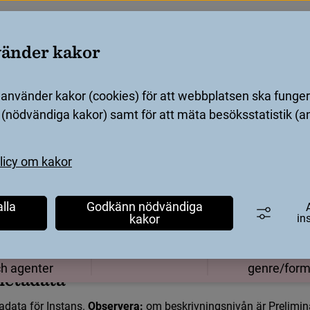
vänder kakor
nvänder kakor (cookies) för att webbplatsen ska fungera
t (nödvändiga kakor) samt för att mäta besöksstatistik (a
olicy om kakor
lla
Godkänn nödvändiga
ör katalogisatörer
För leverantörer
s
-
F
i
l
m
kakor
in
n
g
e
r
d
u
d
e
e
g
e
n
s
k
a
p
e
r
s
o
m
b
e
s
k
r
i
v
e
r
e
n
v
i
s
s
u
t
g
å
v
a
­ri­tets­arbete
Klassi­fi­kation
Ämnesord o
h agenter
genre/​for
m
e
t
a
d
a
t
a
a
d
a
t
a
f
ö
r
I
n
s
t
a
n
s
. 
Observera:
 om 
b
e
s
k
r
i
v
n
i
n
g
s
n
i
v
å
n
 är Preliminä