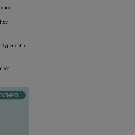
m
o
d
u
l
.
h
o
v
.
a
r
t
y
p
e
r
o
c
h
i
e
l
l
e
r
.