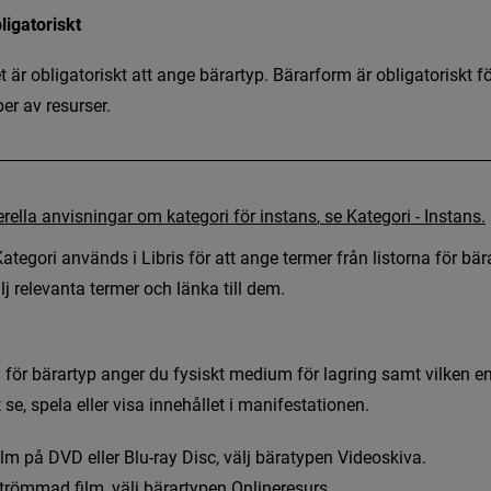
ligatoriskt
e
t
ä
r
o
b
l
i
g
a
t
o
r
i
s
k
t
a
t
t
a
n
g
e
b
ä
r
a
r
t
y
p
.
B
ä
r
a
r
f
o
r
m
ä
r
o
b
l
i
g
a
t
o
r
i
s
k
t
f
r
p
e
r
a
v
r
e
s
u
r
s
e
r
.
elningar
usik
e
r
e
l
l
a
a
n
v
i
s
n
i
n
g
a
r
o
m
k
a
t
e
g
o
r
i
f
ö
r
i
n
s
t
a
n
s
,
s
e
K
a
t
e
g
o
r
i
-
I
n
s
t
a
n
s
.
K
a
t
e
g
o
r
i
a
n
v
ä
n
d
s
i
L
i
b
r
i
s
f
ö
r
a
t
t
a
n
g
e
t
e
r
m
e
r
f
r
å
n
l
i
s
t
o
r
n
a
f
ö
r
b
ä
r
ä
l
j
r
e
l
e
v
a
n
t
a
t
e
r
m
e
r
o
c
h
l
ä
n
k
a
t
i
l
l
d
e
m
.
i Libris
a
f
ö
r
b
ä
r
a
r
t
y
p
a
n
g
e
r
d
u
f
y
s
i
s
k
t
m
e
d
i
u
m
f
ö
r
l
a
g
r
i
n
g
s
a
m
t
v
i
l
k
e
n
e
t
s
e
,
s
p
e
l
a
e
l
l
e
r
v
i
s
a
i
n
n
e
h
å
l
l
e
t
i
m
a
n
i
f
e
s
t
a
t
i
o
n
e
n
.
r
l
m
p
å
D
V
D
e
l
l
e
r
B
l
u
-
r
a
y
D
i
s
c
,
v
ä
l
j
b
ä
r
a
t
y
p
e
n
V
i
d
e
o
s
k
i
v
a
.
t
r
ö
m
m
a
d
f
l
m
,
v
ä
l
j
b
ä
r
a
r
t
y
p
e
n
O
n
l
i
n
e
r
e
s
u
r
s
.