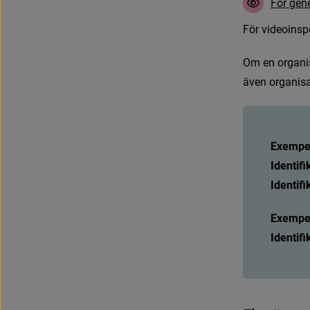
F
ö
r
g
e
n
F
ö
r
v
i
d
e
o
i
n
s
p
O
m
e
n
o
r
g
a
n
i
ä
v
e
n
o
r
g
a
n
i
s
Exempe
Identif
Identifi
Exempe
Identifi